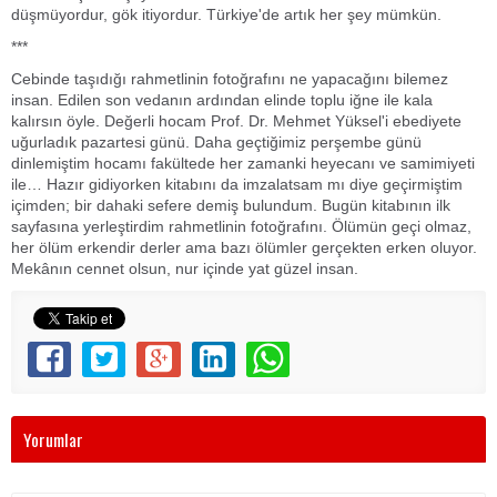
düşmüyordur, gök itiyordur. Türkiye'de artık her şey mümkün.
***
Cebinde taşıdığı rahmetlinin fotoğrafını ne yapacağını bilemez
insan. Edilen son vedanın ardından elinde toplu iğne ile kala
kalırsın öyle. Değerli hocam Prof. Dr. Mehmet Yüksel'i ebediyete
uğurladık pazartesi günü. Daha geçtiğimiz perşembe günü
dinlemiştim hocamı fakültede her zamanki heyecanı ve samimiyeti
ile… Hazır gidiyorken kitabını da imzalatsam mı diye geçirmiştim
içimden; bir dahaki sefere demiş bulundum. Bugün kitabının ilk
sayfasına yerleştirdim rahmetlinin fotoğrafını. Ölümün geçi olmaz,
her ölüm erkendir derler ama bazı ölümler gerçekten erken oluyor.
Mekânın cennet olsun, nur içinde yat güzel insan.
Yorumlar