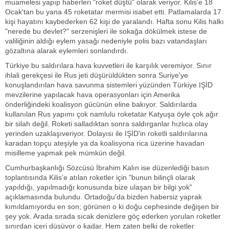
muamelesi yapıp haberleri "roket düştü" olarak veriyor. Kilis'e 18
Ocak'tan bu yana 45 roketatar mermisi isabet etti. Patlamalarda 17
kişi hayatını kaybederken 62 kişi de yaralandı. Hafta sonu Kilis halkı
"nerede bu devlet?" serzenişleri ile sokağa dökülmek istese de
valiliğinin aldığı eylem yasağı nedeniyle polis bazı vatandaşları
gözaltına alarak eylemleri sonlandırdı.
Türkiye bu saldırılara hava kuvvetleri ile karşılık veremiyor. Sınır
ihlali gerekçesi ile Rus jeti düşürüldükten sonra Suriye'ye
konuşlandırılan hava savunma sistemleri yüzünden Türkiye IŞİD
mevzilerine yapılacak hava operasyonları için Amerika
önderliğindeki koalisyon gücünün eline bakıyor. Saldırılarda
kullanılan Rus yapımı çok namlulu roketatar Katyuşa öyle çok ağır
bir silah değil. Roketi salladıktan sonra saldırganlar hızlıca olay
yerinden uzaklaşıveriyor. Dolayısı ile IŞİD'in roketli saldırılarına
karadan topçu ateşiyle ya da koalisyona rica üzerine havadan
misilleme yapmak pek mümkün değil.
Cumhurbaşkanlığı Sözcüsü İbrahim Kalın ise düzenlediği basın
toplantısında Kilis’e atılan roketler için "bunun bilinçli olarak
yapıldığı, yapılmadığı konusunda bize ulaşan bir bilgi yok"
açıklamasında bulundu. Ortadoğu'da bizden habersiz yaprak
kımıldamıyordu en son; görünen o ki doğu cephesinde değişen bir
şey yok. Arada sırada sıcak denizlere göç ederken yorulan roketler
sınırdan içeri düşüyor o kadar. Hem zaten belki de roketler