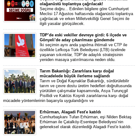
olağanüstü toplantıya çağrılacak!
Seçime doğru... Edinilen bilgilere göre Cumhuriyet
Meclisi 17 Ağustos haftasında olağanüstü toplantıya
çağrılacak ve erken Milletvekilliği Genel Seçimi ile
ilgili yasalar görüşülecek.
TDP’de eski vekiller devreye girdi: 6 ilçede ve
Gönyeli’de aday çıkarılması gündemde
İki seçimin aynı anda yapılma ihtimali ve CTP ile
özellikle Lefkoşa Türk Belediyesi (LTB) özelinde
yaşanan sıkıntılar, TDP’de adaylık stratejisinin
yeniden masaya yatırılmasına neden oldu.
Tarım Bakanlığı: Zararlılara karşı doğal
mücadelede büyük ilerleme sağlandı
Tarım ve Doğal Kaynaklar Bakanlığı, sürdürülebilir
tarım ve çevre dostu üretim hedefleri doğrultusunda
yürütülen çalışmalar kapsamında, Asya Turunçgil
Pisillidi ve Kaktüs Koşnili zararlılarına karşı doğal
mücadele yöntemlerinin başarıyla uygulandığını ve
Erhürman, Alagadi Fest'e katıldı
Cumhurbaşkanı Tufan Erhürman, eşi Nilden Bektaş
Erhürman ile Çatalköy-Esentepe Belediyesi’nin
geleneksel olarak düzenlediği Alagadi Fest'e katıldı.