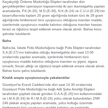
Kaçakçılığı Önleme Müdürlüğü Ekipleri tarafından dün
gerçekleştirilen operasyon kapsamında iki ayrı ikametgahta yapılan
aramalarda, P.K.(K-25), M.D.(E-30), N.K.(K-24) ve C.U.U.(E-29)’nin
tasarruflarında toplam 20 gram ağırlığında kokain türü ile 28 gram
ağırlığında hintkeneviri türü uyuşturucu olduğuna inanılan madde,
üzerlerinde uyuşturucu madde kalıntısı olduğuna inanılan hassas
terazi ve öğütücü tespit edilerek emare olarak alındı. Bahse konu
şahıslar tutuklandı.
Bafra
Bafra’da, İskele Polis Müdürlüğüne bağlı Polis Ekipleri tarafından
S.A.(E-27)’nın kalmakta olduğu ikametgahta dün saat 13.00
sıralarında yapılan aramada, içerlerinde hintkeneviri türü
uyuşturucu madde kalıntısı olduğuna inanılan su şişesi, sigara
izmariti, fincan altlığı ve öğütücü tespit edilerek emare olarak alındı.
Bahse konu şahıs tutuklandı.
Kiralık araçta uyuşturucuyla yakalandılar
Güzelyurt’ta Ecevit Caddesi’nde dün saat 14.30 sıralarında
Güzelyurt Polis Müdürlüğü’ne bağlı Adli Şube Amirliği Ekipleri
tarafından şüpheli olarak görülen O.A.A.(E-25)’nın kullanımındaki
ve I.M.A.(E-24) ile R.I.M.A.(E-24) yolcu olarak bulundukları ZNR
246 plakalı araçta yapılan aramada, yolcu koltuğu üzerinde
hintkeneviri türü uyuşturucu madde kalıntısı ve içerisinde