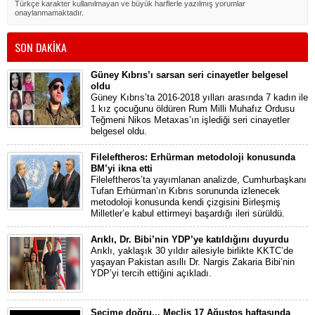
Türkçe karakter kullanılmayan ve büyük harflerle yazılmış yorumlar
onaylanmamaktadır.
SON DAKİKA
Güney Kıbrıs’ı sarsan seri cinayetler belgesel
oldu
Güney Kıbrıs’ta 2016-2018 yılları arasında 7 kadın ile
1 kız çocuğunu öldüren Rum Milli Muhafız Ordusu
Teğmeni Nikos Metaxas’ın işlediği seri cinayetler
belgesel oldu.
Fileleftheros: Erhürman metodoloji konusunda
BM’yi ikna etti
Fileleftheros’ta yayımlanan analizde, Cumhurbaşkanı
Tufan Erhürman’ın Kıbrıs sorununda izlenecek
metodoloji konusunda kendi çizgisini Birleşmiş
Milletler’e kabul ettirmeyi başardığı ileri sürüldü.
Arıklı, Dr. Bibi’nin YDP’ye katıldığını duyurdu
Arıklı, yaklaşık 30 yıldır ailesiyle birlikte KKTC’de
yaşayan Pakistan asıllı Dr. Nargis Zakaria Bibi’nin
YDP’yi tercih ettiğini açıkladı.
Seçime doğru... Meclis 17 Ağustos haftasında