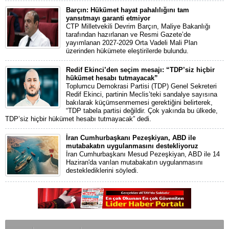
Barçın: Hükümet hayat pahalılığını tam
yansıtmayı garanti etmiyor
CTP Milletvekili Devrim Barçın, Maliye Bakanlığı
tarafından hazırlanan ve Resmi Gazete’de
yayımlanan 2027-2029 Orta Vadeli Mali Plan
üzerinden hükümete eleştirilerde bulundu.
Redif Ekinci’den seçim mesajı: “TDP’siz hiçbir
hükümet hesabı tutmayacak”
Toplumcu Demokrasi Partisi (TDP) Genel Sekreteri
Redif Ekinci, partinin Meclis’teki sandalye sayısına
bakılarak küçümsenmemesi gerektiğini belirterek,
“TDP tabela partisi değildir. Çok yakında bu ülkede,
TDP’siz hiçbir hükümet hesabı tutmayacak” dedi.
İran Cumhurbaşkanı Pezeşkiyan, ABD ile
mutabakatın uygulanmasını destekliyoruz
İran Cumhurbaşkanı Mesud Pezeşkiyan, ABD ile 14
Haziran'da varılan mutabakatın uygulanmasını
desteklediklerini söyledi.