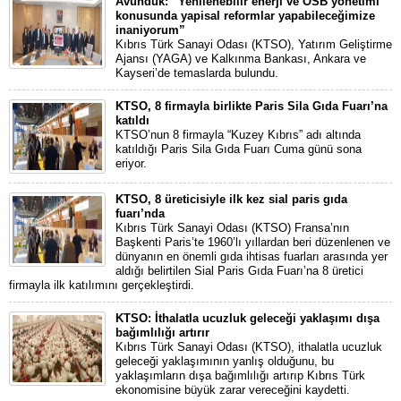
Avunduk: “Yenilenebilir enerji ve OSB yönetimi
konusunda yapisal reformlar yapabileceğimize
inaniyorum”
Kıbrıs Türk Sanayi Odası (KTSO), Yatırım Geliştirme
Ajansı (YAGA) ve Kalkınma Bankası, Ankara ve
Kayseri’de temaslarda bulundu.
KTSO, 8 firmayla birlikte Paris Sila Gıda Fuarı’na
katıldı
KTSO’nun 8 firmayla “Kuzey Kıbrıs” adı altında
katıldığı Paris Sila Gıda Fuarı Cuma günü sona
eriyor.
KTSO, 8 üreticisiyle ilk kez sial paris gıda
fuarı’nda
Kıbrıs Türk Sanayi Odası (KTSO) Fransa’nın
Başkenti Paris’te 1960’lı yıllardan beri düzenlenen ve
dünyanın en önemli gıda ihtisas fuarları arasında yer
aldığı belirtilen Sial Paris Gıda Fuarı’na 8 üretici
firmayla ilk katılımını gerçekleştirdi.
KTSO: İthalatla ucuzluk geleceği yaklaşımı dışa
bağımlılığı artırır
Kıbrıs Türk Sanayi Odası (KTSO), ithalatla ucuzluk
geleceği yaklaşımının yanlış olduğunu, bu
yaklaşımların dışa bağımlılığı artırıp Kıbrıs Türk
ekonomisine büyük zarar vereceğini kaydetti.