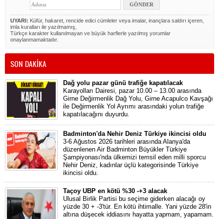
UYARI:
Küfür, hakaret, rencide edici cümleler veya imalar, inançlara saldırı içeren,
imla kuralları ile yazılmamış,
Türkçe karakter kullanılmayan ve büyük harflerle yazılmış yorumlar
onaylanmamaktadır.
SON DAKİKA
Dağ yolu pazar günü trafiğe kapatılacak
Karayolları Dairesi, pazar 10.00 – 13.00 arasında
Girne Değirmenlik Dağ Yolu, Girne Acapulco Kavşağı
ile Değirmenlik Yol Ayrımı arasındaki yolun trafiğe
kapatılacağını duyurdu.
Badminton'da Nehir Deniz Türkiye ikincisi oldu
3-6 Ağustos 2026 tarihleri arasında Alanya'da
düzenlenen Air Badminton Büyükler Türkiye
Şampiyonası'nda ülkemizi temsil eden milli sporcu
Nehir Deniz, kadınlar üçlü kategorisinde Türkiye
ikincisi oldu.
Taçoy UBP en kötü %30 -+3 alacak
Ulusal Birlik Partisi bu seçime giderken alacağı oy
yüzde 30 + -3'tür. En kötü ihtimalle. Yani yüzde 28'in
altına düşecek iddiasını hayatta yapmam, yapamam.