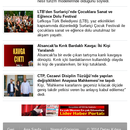
nesil turizm modellerinde olduğunu söyledi.
LTB’den Surlariçi’nde Çocuklara Sanat ve
Eğlence Dolu Festival
Lefkoşa Türk Belediyesi (LTB), yaz etkinlikleri
kapsamında düzenlediği Surlariçi Çocuk Festivali ile
çocuklara sanat ve eğlence dolu unutulmaz bir
akşam yaşattı.
Alsancak'ta Kırık Bardaklı Kavga: İki Kişi
Yaralandı
Alsancak'ta bir evde çıkan tartışma kanlı kavgaya
dönüştü. Kırık içki bardaklarının kullanıldığı olayda
iki kişi de yaralanırken, bir kişi tutuklandı.
CTP, Cezaevi Disiplin Tüzüğü’nde yapılan
değişiklikleri Anayasa Mahkemesi’ne taşıdı
Kişi, ''Mahkeme kararlarını geçersiz kılacak ölçüde
geniş takdir yetkisi veren bu anlayış kabul edilemez''
dedi.
Geri
Ana Sayfa
Normal Görünüm
© 2014 Detay Kıbrıs