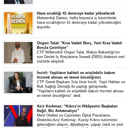
Hava sıcaklığı 41 dereceye kadar yükselecek
Meteoroloji Dairesi, hafta boyunca iç kesimlerde
hava sıcaklığının 41 dereceye kadar yükseleceğini
duyurdu.
Ongun Talat: "Kısa Vadeli Borç, Yeni Kısa Vadeli
Borçla Çevriliyor"
CTP Milletvekili Ongun Talat, Maliye Bakanlığı'nın
son Devlet İç Borçlanma Senedi (DİBS) ihalesini sert
sözlerle eleştirdi.
İncirli: Yaşlıların kaliteli ve erişilebilir bakım
hizmeti alması en temel önceliğimiz
CTP Genel Başkanı Sıla Usar İncirli, Yaşlı Hakları ve
Ruh Sağlığı Derneği ile yaptığı görüşmede,
"Yaşlıların kaliteli ve erişilebilir bakım hizmeti alması
en temel önceliğimiz" dedi.
Aziz Korkmaz: “Kıbrıs’ın Hikâyesini Başkaları
Değil, Biz Anlatmalıyız”
Merit Otelleri ve Casinoları Dijital Pazarlama
Direktörü Aziz Korkmaz, Kuzey Kıbrıs turizminin
geleceğinin ulaşım, dijitalleşme, yapay zekâ ve yeni