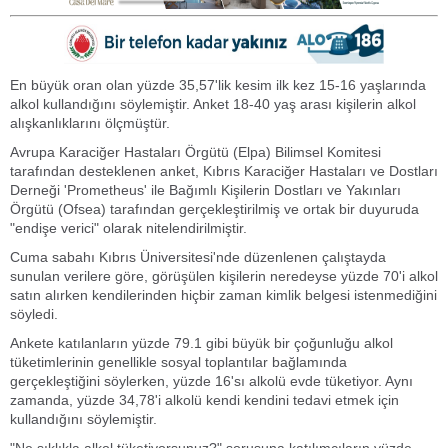
En büyük oran olan yüzde 35,57'lik kesim ilk kez 15-16 yaşlarında
alkol kullandığını söylemiştir. Anket 18-40 yaş arası kişilerin alkol
alışkanlıklarını ölçmüştür.
Avrupa Karaciğer Hastaları Örgütü (Elpa) Bilimsel Komitesi
tarafından desteklenen anket, Kıbrıs Karaciğer Hastaları ve Dostları
Derneği 'Prometheus' ile Bağımlı Kişilerin Dostları ve Yakınları
Örgütü (Ofsea) tarafından gerçekleştirilmiş ve ortak bir duyuruda
"endişe verici" olarak nitelendirilmiştir.
Cuma sabahı Kıbrıs Üniversitesi'nde düzenlenen çalıştayda
sunulan verilere göre, görüşülen kişilerin neredeyse yüzde 70'i alkol
satın alırken kendilerinden hiçbir zaman kimlik belgesi istenmediğini
söyledi.
Ankete katılanların yüzde 79.1 gibi büyük bir çoğunluğu alkol
tüketimlerinin genellikle sosyal toplantılar bağlamında
gerçekleştiğini söylerken, yüzde 16'sı alkolü evde tüketiyor. Aynı
zamanda, yüzde 34,78'i alkolü kendi kendini tedavi etmek için
kullandığını söylemiştir.
"Ne sıklıkla alkol tüketiyorsunuz?" sorusuna katılımcıların yüzde