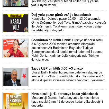
şekilde işçi çalıştırdığı tespit edilen 19 iş yerine
yazılı uyarı verildi.
Dağ yolu pazar günü trafiğe kapatılacak
Karayolları Dairesi, pazar 10.00 – 13.00 arasında
Girne Değirmenlik Dağ Yolu, Girne Acapulco Kavşağı
ile Değirmenlik Yol Ayrımı arasındaki yolun trafiğe
kapatılacağını duyurdu.
Badminton'da Nehir Deniz Türkiye ikincisi oldu
3-6 Ağustos 2026 tarihleri arasında Alanya'da
düzenlenen Air Badminton Büyükler Türkiye
Şampiyonası'nda ülkemizi temsil eden milli sporcu
Nehir Deniz, kadınlar üçlü kategorisinde Türkiye
ikincisi oldu.
Taçoy UBP en kötü %30 -+3 alacak
Ulusal Birlik Partisi bu seçime giderken alacağı oy
yüzde 30 + -3'tür. En kötü ihtimalle. Yani yüzde 28'in
altına düşecek iddiasını hayatta yapmam, yapamam.
Hava sıcaklığı 41 dereceye kadar yükselecek
Meteoroloji Dairesi, hafta boyunca iç kesimlerde
hava sıcaklığının 41 dereceye kadar yükseleceğini
duyurdu.