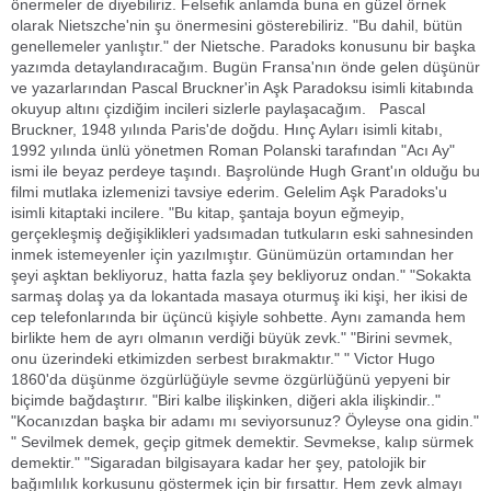
önermeler de diyebiliriz. Felsefik anlamda buna en güzel örnek
olarak Nietszche'nin şu önermesini gösterebiliriz. "Bu dahil, bütün
genellemeler yanlıştır." der Nietsche. Paradoks konusunu bir başka
yazımda detaylandıracağım. Bugün Fransa'nın önde gelen düşünür
ve yazarlarından Pascal Bruckner'in Aşk Paradoksu isimli kitabında
okuyup altını çizdiğim incileri sizlerle paylaşacağım. Pascal
Bruckner, 1948 yılında Paris'de doğdu. Hınç Ayları isimli kitabı,
1992 yılında ünlü yönetmen Roman Polanski tarafından "Acı Ay"
ismi ile beyaz perdeye taşındı. Başrolünde Hugh Grant'ın olduğu bu
filmi mutlaka izlemenizi tavsiye ederim. Gelelim Aşk Paradoks'u
isimli kitaptaki incilere. "Bu kitap, şantaja boyun eğmeyip,
gerçekleşmiş değişiklikleri yadsımadan tutkuların eski sahnesinden
inmek istemeyenler için yazılmıştır. Günümüzün ortamından her
şeyi aşktan bekliyoruz, hatta fazla şey bekliyoruz ondan." "Sokakta
sarmaş dolaş ya da lokantada masaya oturmuş iki kişi, her ikisi de
cep telefonlarında bir üçüncü kişiyle sohbette. Aynı zamanda hem
birlikte hem de ayrı olmanın verdiği büyük zevk." "Birini sevmek,
onu üzerindeki etkimizden serbest bırakmaktır." " Victor Hugo
1860'da düşünme özgürlüğüyle sevme özgürlüğünü yepyeni bir
biçimde bağdaştırır. "Biri kalbe ilişkinken, diğeri akla ilişkindir.."
"Kocanızdan başka bir adamı mı seviyorsunuz? Öyleyse ona gidin."
" Sevilmek demek, geçip gitmek demektir. Sevmekse, kalıp sürmek
demektir." "Sigaradan bilgisayara kadar her şey, patolojik bir
bağımlılık korkusunu göstermek için bir fırsattır. Hem zevk almayı