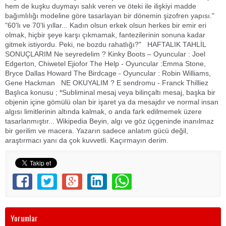
hem de kuşku duymayı salık veren ve öteki ile ilişkiyi madde
bağımlılığı modeline göre tasarlayan bir dönemin şizofren yapısı."
"60'lı ve 70'li yıllar... Kadın olsun erkek olsun herkes bir emir eri
olmak, hiçbir şeye karşı çıkmamak, fantezilerinin sonuna kadar
gitmek istiyordu. Peki, ne bozdu rahatlığı?" HAFTALIK TAHLİL
SONUÇLARIM Ne seyredelim ? Kinky Boots – Oyuncular : Joel
Edgerton, Chiwetel Ejiofor The Help - Oyuncular :Emma Stone,
Bryce Dallas Howard The Birdcage - Oyuncular : Robin Williams,
Gene Hackman NE OKUYALIM ? E sendromu - Franck Thilliez
Başlıca konusu ; *Subliminal mesaj veya bilinçaltı mesaj, başka bir
objenin içine gömülü olan bir işaret ya da mesajdır ve normal insan
algısı limitlerinin altında kalmak, o anda fark edilmemek üzere
tasarlanmıştır... Wikipedia Beyin, algı ve göz üçgeninde inanılmaz
bir gerilim ve macera. Yazarın sadece anlatım gücü değil,
araştırmacı yanı da çok kuvvetli. Kaçırmayın derim.
Yorumlar