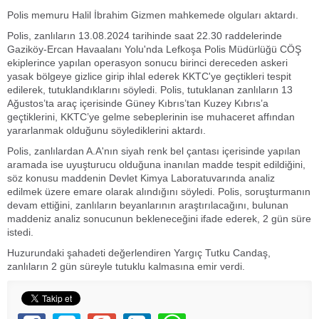
Polis memuru Halil İbrahim Gizmen mahkemede olguları aktardı.
Polis, zanlıların 13.08.2024 tarihinde saat 22.30 raddelerinde
Gaziköy-Ercan Havaalanı Yolu'nda Lefkoşa Polis Müdürlüğü CÖŞ
ekiplerince yapılan operasyon sonucu birinci dereceden askeri
yasak bölgeye gizlice girip ihlal ederek KKTC'ye geçtikleri tespit
edilerek, tutuklandıklarını söyledi. Polis, tutuklanan zanlıların 13
Ağustos’ta araç içerisinde Güney Kıbrıs’tan Kuzey Kıbrıs’a
geçtiklerini, KKTC’ye gelme sebeplerinin ise muhaceret affından
yararlanmak olduğunu söylediklerini aktardı.
Polis, zanlılardan A.A'nın siyah renk bel çantası içerisinde yapılan
aramada ise uyuşturucu olduğuna inanılan madde tespit edildiğini,
söz konusu maddenin Devlet Kimya Laboratuvarında analiz
edilmek üzere emare olarak alındığını söyledi. Polis, soruşturmanın
devam ettiğini, zanlıların beyanlarının araştırılacağını, bulunan
maddeniz analiz sonucunun bekleneceğini ifade ederek, 2 gün süre
istedi.
Huzurundaki şahadeti değerlendiren Yargıç Tutku Candaş,
zanlıların 2 gün süreyle tutuklu kalmasına emir verdi.