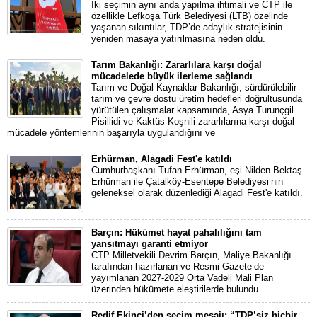
İki seçimin aynı anda yapılma ihtimali ve CTP ile
özellikle Lefkoşa Türk Belediyesi (LTB) özelinde
yaşanan sıkıntılar, TDP’de adaylık stratejisinin
yeniden masaya yatırılmasına neden oldu.
Tarım Bakanlığı: Zararlılara karşı doğal
mücadelede büyük ilerleme sağlandı
Tarım ve Doğal Kaynaklar Bakanlığı, sürdürülebilir
tarım ve çevre dostu üretim hedefleri doğrultusunda
yürütülen çalışmalar kapsamında, Asya Turunçgil
Pisillidi ve Kaktüs Koşnili zararlılarına karşı doğal
mücadele yöntemlerinin başarıyla uygulandığını ve
Erhürman, Alagadi Fest'e katıldı
Cumhurbaşkanı Tufan Erhürman, eşi Nilden Bektaş
Erhürman ile Çatalköy-Esentepe Belediyesi’nin
geleneksel olarak düzenlediği Alagadi Fest'e katıldı.
Barçın: Hükümet hayat pahalılığını tam
yansıtmayı garanti etmiyor
CTP Milletvekili Devrim Barçın, Maliye Bakanlığı
tarafından hazırlanan ve Resmi Gazete’de
yayımlanan 2027-2029 Orta Vadeli Mali Plan
üzerinden hükümete eleştirilerde bulundu.
Redif Ekinci’den seçim mesajı: “TDP’siz hiçbir