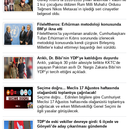
1 kız çocuğunu öldüren Rum Milli Muhafız Ordusu
Teğmeni Nikos Metaxas’ın işlediği seri cinayetler
belgesel oldu.
Fileleftheros: Erhürman metodoloji konusunda
BM’yi ikna etti
Fileleftheros’ta yayımlanan analizde, Cumhurbaşkanı
Tufan Erhürman’ın Kıbrıs sorununda izlenecek
metodoloji konusunda kendi çizgisini Birleşmiş
Milletler’e kabul ettirmeyi başardığı ileri sürüldü.
Arıklı, Dr. Bibi’nin YDP’ye katıldığını duyurdu
Arıklı, yaklaşık 30 yıldır ailesiyle birlikte KKTC’de
yaşayan Pakistan asıllı Dr. Nargis Zakaria Bibi’nin
YDP’yi tercih ettiğini açıkladı.
Seçime doğru... Meclis 17 Ağustos haftasında
olağanüstü toplantıya çağrılacak!
Seçime doğru... Edinilen bilgilere göre Cumhuriyet
Meclisi 17 Ağustos haftasında olağanüstü toplantıya
çağrılacak ve erken Milletvekilliği Genel Seçimi ile
ilgili yasalar görüşülecek.
TDP’de eski vekiller devreye girdi: 6 ilçede ve
Gönyeli’de aday çıkarılması gündemde