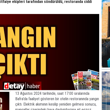
, itfaiye ekipleri tarafından söndürüldü, restoranda ciddi
13 Ağustos 2024 tarihinde, saat 17:00 sıralarında
Bafra’da faaliyet gösteren bir otelin restoranında yangın
çıktı. Elektrik akımının kesilip yeniden gelmesi sonucu,
mangallar üzerindeki hava davlumbazına ait egzoz