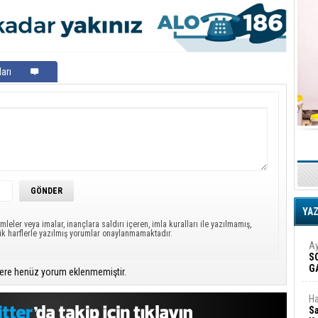
arı
YA
mleler veya imalar, inançlara saldırı içeren, imla kuralları ile yazılmamış,
ük harflerle yazılmış yorumlar onaylanmamaktadır.
Ay
S
G
ere henüz yorum eklenmemiştir.
D
Ha
Sa