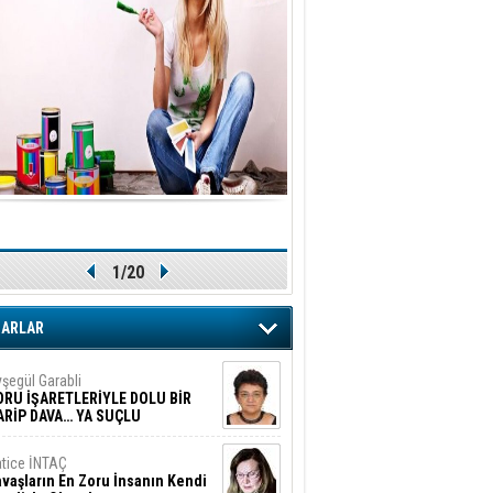
1/20
ZARLAR
şegül Garabli
ORU İŞARETLERİYLE DOLU BİR
ARİP DAVA… YA SUÇLU
EĞİLSE???
tice İNTAÇ
vaşların En Zoru İnsanın Kendi