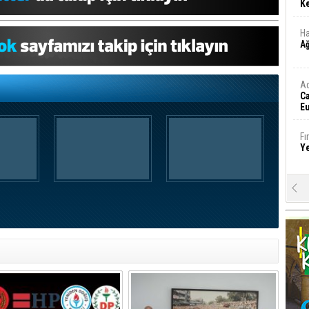
Ke
Ha
A
A
C
Eu
Tü
y
Fı
Y
E
Ba
iş
Ar
2
Fa
S