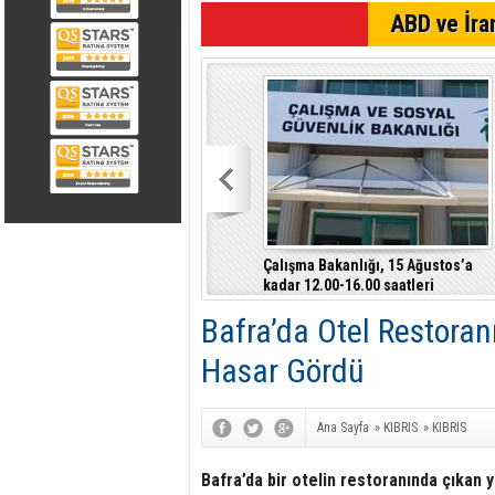
SON DAKİKA
ABD ve İran
Çalışma Bakanlığı, 15 Ağustos’a
kadar 12.00-16.00 saatleri
arasında güneş altında çalışmayı
Bafra’da Otel Restoran
yasakladı
Hasar Gördü
Ana Sayfa
»
KIBRIS
»
KIBRIS
Bafra’da bir otelin restoranında çıkan 