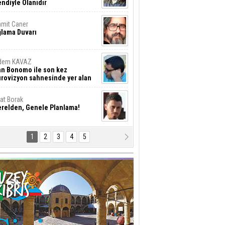
ndiyle Olanıdır
mit Caner
ğlama Duvarı
dem KAVAZ
an Bonomo ile son kez
rovizyon sahnesinde yer alan
rkiye 10 yıl aradan sonra
eniden yarışmaya dönecek mi?
rat Borak
erelden, Genele Planlama!
1
2
3
4
5
rkut YILMABAŞAR
yrak tartışmaları ve ihalesiz
ler!
if Alasya
015 SONRASI VE AKINCI.
tma Baysal
URLAR İÇİ’NDE KOLAYDIR ÖLMEK