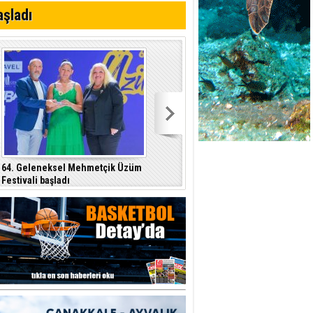
aşladı
r"
64. Geleneksel Mehmetçik Üzüm
Özersay, DAÜ-SEN yetkilileriyle bir
Festivali başladı
araya geldi
p