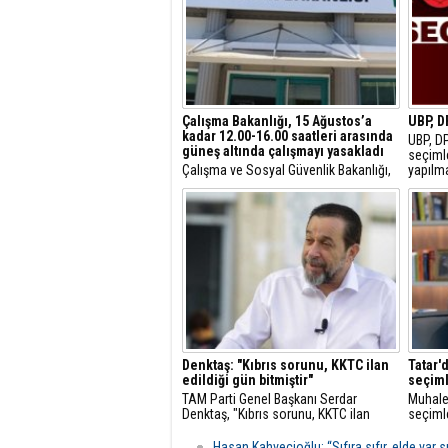
Çalışma Bakanlığı, 15 Ağustos’a
UBP, D
kadar 12.00-16.00 saatleri arasında
UBP, DP
güneş altında çalışmayı yasakladı
seçimle
Çalışma ve Sosyal Güvenlik Bakanlığı,
yapılm
Meteoroloji Dairesi’nin yüksek hava
kaldırı
sıcaklığı tahminleri nedeniyle
karar a
bugünden itibaren 15 Ağustos’a kadar
12.00 ile 16.00 saatleri arasında açık
havada ve sürekli güneş altında
çalışma yapılmasını yasakladı.
Denktaş: "Kıbrıs sorunu, KKTC ilan
Tatar'
edildiği gün bitmiştir"
seçiml
TAM Parti Genel Başkanı Serdar
Muhalef
Denktaş, "Kıbrıs sorunu, KKTC ilan
seçiml
edildiği gün bitmiştir" dedi.
söyleye
muhalef
Hasan Kahvecioğlu: “Sıfıra sıfır, elde var sı