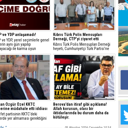
Ed
G
P ve YDP anlaşamadı!
Kıbrıs Türk Polis Mensupları
Ta
Derneği, CTP’yi ziyaret etti
 ve YDP, yerel seçimlerle genel
İn
rin aynı gün yapılıp
Kıbrıs Türk Polis Mensupları Derneği
Ad
ayacağı ile karma oyun
heyeti, Cumhuriyetçi Türk Partisi’ne
lmasına ilişkin henüz ortak bir
(CTP) teşekkür ve nezaket ziyaretinde
lınmadığını açıkladı.
bulundu.
Al
F
Tu
İk
Yr
dan Özgür Özel KKTC
Berova'dan itiraf gibi açıklama!
Y
erine müdahale etti iddiası
Allah korusun, olası bir
H
iktidarlarında bu durum daha da
et partisinin KKTC'deki
kötüleşir.
erde yer almaması gerektiğini
Ra
n Tatar, "Kendisi orada
Berova, CTP'nin ekonomi ve kamu
Ba
et partisinin genel başkanı.
maliyesine ilişkin somut bir yol haritası
fır…”
05 Ağustos 2026 Çarşamba 10:34