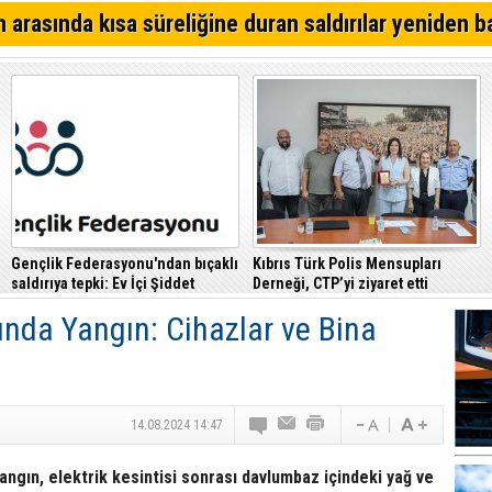
Alagadi Fest 2026 İçin Geri Sayım Başladı
 arasında kısa süreliğine duran saldırılar yeniden b
Dikkat İskele'de su kesintisi!
Denktaş: "Kıbrıs sorunu, KKTC ilan edildiği gün bitmişti
Gençlik Federasyonu'ndan bıçaklı
Kıbrıs Türk Polis Mensupları
saldırıya tepki: Ev İçi Şiddet
Derneği, CTP’yi ziyaret etti
Yasası hayata geçirilmeli
ında Yangın: Cihazlar ve Bina
14.08.2024 14:47
yangın, elektrik kesintisi sonrası davlumbaz içindeki yağ ve