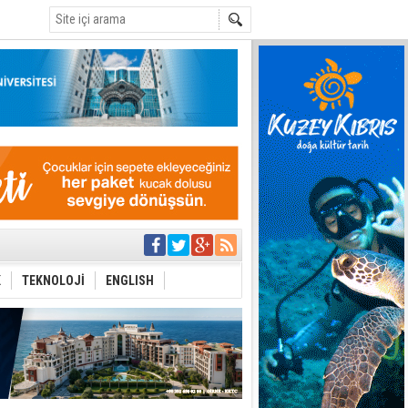
C
eri arasında
i Şiddet Yasası
K
TEKNOLOJİ
ENGLISH
ti
i
 planlayan
 yer sis olacak