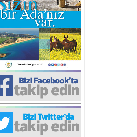
iz TUNCEL
öz göre göre…
ner ULUTAŞ
şallah St. Lois ile Hakkaido
ası gibi olmayız !...
i KİŞMİR
IRSAT VE KORKU
rgut ÇALICI
i Lakırdı da benden!
d. Doç. Ercan HOŞKARA
atırım Yapmazsan Var Olamazsın:
edefteki Kurum Kıb-Tek
na Sarro
şıma gelen skandal olayı