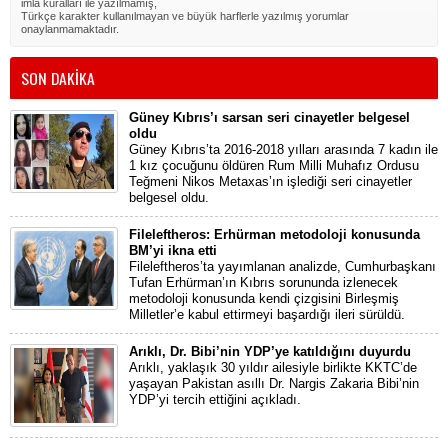
imla kuralları ile yazılmamış,
Türkçe karakter kullanılmayan ve büyük harflerle yazılmış yorumlar
onaylanmamaktadır.
SON DAKİKA
Güney Kıbrıs’ı sarsan seri cinayetler belgesel
oldu
Güney Kıbrıs’ta 2016-2018 yılları arasında 7 kadın ile
1 kız çocuğunu öldüren Rum Milli Muhafız Ordusu
Teğmeni Nikos Metaxas’ın işlediği seri cinayetler
belgesel oldu.
Fileleftheros: Erhürman metodoloji konusunda
BM’yi ikna etti
Fileleftheros’ta yayımlanan analizde, Cumhurbaşkanı
Tufan Erhürman’ın Kıbrıs sorununda izlenecek
metodoloji konusunda kendi çizgisini Birleşmiş
Milletler’e kabul ettirmeyi başardığı ileri sürüldü.
Arıklı, Dr. Bibi’nin YDP’ye katıldığını duyurdu
Arıklı, yaklaşık 30 yıldır ailesiyle birlikte KKTC’de
yaşayan Pakistan asıllı Dr. Nargis Zakaria Bibi’nin
YDP’yi tercih ettiğini açıkladı.