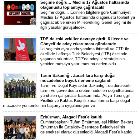
Seçime doğru... Meclis 17 Ağustos haftasında
olağanüstü toplantıya çağrılacak!
Seçime doğru... Edinilen bilgilere göre Cumhuriyet
Meclisi 17 Ağustos haftasında olağanüstü toplantıya
çağrılacak ve erken Milletvekilliği Genel Seçimi ile
ilgili yasalar görüşülecek.
TDP’de eski vekiller devreye girdi: 6 ilçede ve
Gönyeli’de aday çıkarılması gündemde
İki seçimin aynı anda yapılma ihtimali ve CTP ile
özellikle Lefkoşa Türk Belediyesi (LTB) özelinde
yaşanan sıkıntılar, TDP’de adaylık stratejisinin
yeniden masaya yatırılmasına neden oldu.
Tarım Bakanlığı: Zararlılara karşı doğal
mücadelede büyük ilerleme sağlandı
Tarım ve Doğal Kaynaklar Bakanlığı, sürdürülebilir
tarım ve çevre dostu üretim hedefleri doğrultusunda
yürütülen çalışmalar kapsamında, Asya Turunçgil
Pisillidi ve Kaktüs Koşnili zararlılarına karşı doğal
mücadele yöntemlerinin başarıyla uygulandığını ve
Erhürman, Alagadi Fest'e katıldı
Cumhurbaşkanı Tufan Erhürman, eşi Nilden Bektaş
Erhürman ile Çatalköy-Esentepe Belediyesi’nin
geleneksel olarak düzenlediği Alagadi Fest'e katıldı.