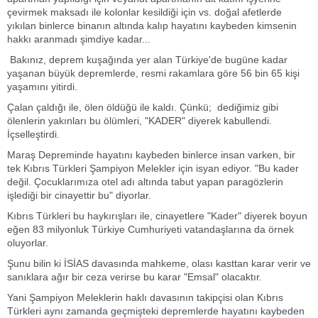
çevirmek maksadı ile kolonlar kesildiği için vs. doğal afetlerde
yıkılan binlerce binanın altında kalıp hayatını kaybeden kimsenin
hakkı aranmadı şimdiye kadar...
Bakınız, deprem kuşağında yer alan Türkiye'de bugüne kadar
yaşanan büyük depremlerde, resmi rakamlara göre 56 bin 65 kişi
yaşamını yitirdi.
Çalan çaldığı ile, ölen öldüğü ile kaldı. Çünkü; dediğimiz gibi
ölenlerin yakınları bu ölümleri, "KADER" diyerek kabullendi.
İçselleştirdi.
Maraş Depreminde hayatını kaybeden binlerce insan varken, bir
tek Kıbrıs Türkleri Şampiyon Melekler için isyan ediyor. "Bu kader
değil. Çocuklarımıza otel adı altında tabut yapan paragözlerin
işlediği bir cinayettir bu" diyorlar.
Kıbrıs Türkleri bu haykırışları ile, cinayetlere "Kader" diyerek boyun
eğen 83 milyonluk Türkiye Cumhuriyeti vatandaşlarına da örnek
oluyorlar.
Şunu bilin ki İSİAS davasında mahkeme, olası kasttan karar verir ve
sanıklara ağır bir ceza verirse bu karar "Emsal" olacaktır.
Yani Şampiyon Meleklerin haklı davasının takipçisi olan Kıbrıs
Türkleri aynı zamanda geçmişteki depremlerde hayatını kaybeden