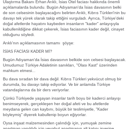
Ulaştırma Bakanı Erhan Arıklı, İsias Otel faciası hakkında önemli
açıklamalarda bulundu. Bugün Adıyaman'da İsias davasının belki
de son celsesinin başlayacağını belirten Arıklı, Kıbrıs Türkleri'nin bu
davayı tek yürek olarak takip ettiğini vurguladı. Ayrıca, Türkiye'deki
doğal afetlerde hayatını kaybeden insanların "kader" anlayışıyla
kabullenildiğine dikkat çekerek, İsias faciasının kader değil, cinayet
olduğunu söyledi.
Arıklı'nın açıklamasının tamamı şöyşe:
İSİAS FACİASI KADER Mİ?
Bugün Adıyaman'da İsias davasının belkide son celsesi başlayacak.
Umudumuz Türkiye Adaletinin sanıkları, "Olası Kast" üzerinden
mahkum etmesi...
Bu dava sıradan bir dava değil. Kıbrıs Türkleri yekvücut olmuş bir
durumda, bu davayı takip ediyorlar. Ve bir anlamda Türkiye
vatandaşlarına da bir ders veriyorlar.
Çünkü Türkiyede yaşayan insanlar tarih boyu bir kaderci anlayışı
benimseyerek, gerçekleşen her doğal afeti ve bu afetlerde
meydana gelen can kaybını, büyük bir teslimiyetle, "Kader
böyleymiş" diyerek kabullenip boyun eğiyorlar.
Oysa inşaat malzemesinden çalındığı için, yumuşak zemine
apartman yapıldığı için veyahut apartmanın alt katını işyerine