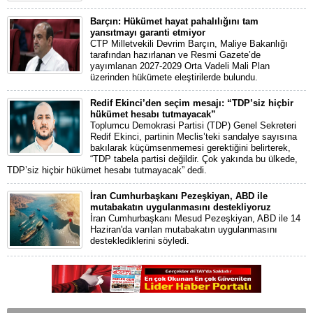
Barçın: Hükümet hayat pahalılığını tam
yansıtmayı garanti etmiyor
CTP Milletvekili Devrim Barçın, Maliye Bakanlığı
tarafından hazırlanan ve Resmi Gazete’de
yayımlanan 2027-2029 Orta Vadeli Mali Plan
üzerinden hükümete eleştirilerde bulundu.
Redif Ekinci’den seçim mesajı: “TDP’siz hiçbir
hükümet hesabı tutmayacak”
Toplumcu Demokrasi Partisi (TDP) Genel Sekreteri
Redif Ekinci, partinin Meclis’teki sandalye sayısına
bakılarak küçümsenmemesi gerektiğini belirterek,
“TDP tabela partisi değildir. Çok yakında bu ülkede,
TDP’siz hiçbir hükümet hesabı tutmayacak” dedi.
İran Cumhurbaşkanı Pezeşkiyan, ABD ile
mutabakatın uygulanmasını destekliyoruz
İran Cumhurbaşkanı Mesud Pezeşkiyan, ABD ile 14
Haziran'da varılan mutabakatın uygulanmasını
desteklediklerini söyledi.