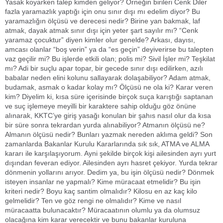
Yasak koyarken talep kimden geliyor? Örneğin birileri Cenk Diler
fazla yaramazlık yaptığı için onu sınır dışı mı edelim diyor? Bu
yaramazlığın ölçüsü ve derecesi nedir? Birine yan bakmak, laf
atmak, dayak atmak sınır dışı için yeter şart sayılır mı? “Cenk
yaramaz çocuktur” diyen kimler olur genelde? Arkası, dayısı,
amcası olanlar “boş verin” ya da “es geçin” deyiverirse bu talepten
vaz geçilir mi? Bu işlerde etkili olan; polis mi? Sivil İşler mi? Teşkilat
mı? Adi bir suçlu apar topar, bir gecede sınır dışı edilirken, azılı
babalar neden elini kolunu sallayarak dolaşabiliyor? Adam atmak,
budamak, asmak o kadar kolay mı? Ölçüsü ne ola ki? Karar veren
kim? Diyelim ki, kısa süre içerisinde birçok suça karıştığı saptanan
ve suç işlemeye meyilli bir karaktere sahip olduğu göz önüne
alınarak, KKTC’ye giriş yasağı konulan bir şahıs nasıl olur da kısa
bir süre sonra tekrardan yurda alınabiliyor? Atmanın ölçüsü ne?
Almanın ölçüsü nedir? Bunları yazmak nereden aklıma geldi? Son
zamanlarda Bakanlar Kurulu Kararlarında sık sık, ATMA ve ALMA
kararı ile karşılaşıyorum. Ayni şekilde birçok kişi ailesinden ayrı yurt
dışından feveran ediyor. Ailesinden ayrı hasret çekiyor. Yurda tekrar
dönmenin yollarını arıyor. Dedim ya, bu işin ölçüsü nedir? Dönmek
isteyen insanlar ne yapmalı? Kime müracaat etmelidir? Bu işin
kriteri nedir? Boyu kaç santim olmalıdır? Kilosu en az kaç kilo
gelmelidir? Ten ve göz rengi ne olmalıdır? Kime ve nasıl
müracaatta bulunacaktır? Müracaatının olumlu ya da olumsuz
olacağına kim karar verecektir ve bunu bakanlar kuruluna