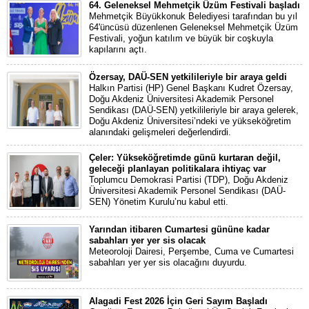
64. Geleneksel Mehmetçik Üzüm Festivali başladı
Mehmetçik Büyükkonuk Belediyesi tarafından bu yıl
64'üncüsü düzenlenen Geleneksel Mehmetçik Üzüm
Festivali, yoğun katılım ve büyük bir coşkuyla
kapılarını açtı.
Özersay, DAÜ-SEN yetkilileriyle bir araya geldi
Halkın Partisi (HP) Genel Başkanı Kudret Özersay,
Doğu Akdeniz Üniversitesi Akademik Personel
Sendikası (DAÜ-SEN) yetkilileriyle bir araya gelerek,
Doğu Akdeniz Üniversitesi’ndeki ve yükseköğretim
alanındaki gelişmeleri değerlendirdi.
Çeler: Yükseköğretimde günü kurtaran değil,
geleceği planlayan politikalara ihtiyaç var
Toplumcu Demokrasi Partisi (TDP), Doğu Akdeniz
Üniversitesi Akademik Personel Sendikası (DAÜ-
SEN) Yönetim Kurulu’nu kabul etti.
Yarından itibaren Cumartesi gününe kadar
sabahları yer yer sis olacak
Meteoroloji Dairesi, Perşembe, Cuma ve Cumartesi
sabahları yer yer sis olacağını duyurdu.
Alagadi Fest 2026 İçin Geri Sayım Başladı