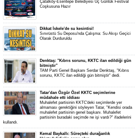
Çatalköy-Esentepe Belediyesi Üç Günlük Festival
Coşkusuna Hazır
Dikkat İskele'de su kesintisi!
Sınırüstü Su Deposu'nda Çalışma: Su Akışı Geçici
Olarak Durduruldu
Denktaş: "Kıbrıs sorunu, KKTC ilan edildiği gün
bitmiştir"
TAM Parti Genel Başkanı Serdar Denktaş, "Kıbrıs
sorunu, KKTC ilan edildiği gün bitmiştir" dedi.
Tatar'dan Özgür Özel KKTC seçimlerine
müdahale etti iddiası
Muhalefet partisinin KKTC'deki seçimlerde yer
almaması gerektiğini söyleyen Tatar, "Kendisi orada
muhalefet partisinin genel başkanı. Muhalefet
partisinin buradaki seçimde ne işi vardı?" ifadelerini
kullandı.
Kemal Baykallı: Süreçteki durağanlık