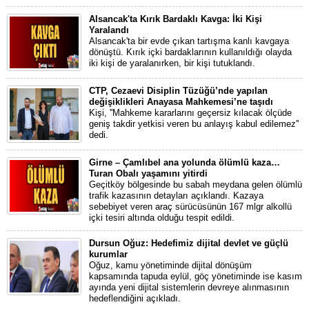
Alsancak'ta Kırık Bardaklı Kavga: İki Kişi
Yaralandı
Alsancak'ta bir evde çıkan tartışma kanlı kavgaya
dönüştü. Kırık içki bardaklarının kullanıldığı olayda
iki kişi de yaralanırken, bir kişi tutuklandı.
CTP, Cezaevi Disiplin Tüzüğü’nde yapılan
değişiklikleri Anayasa Mahkemesi’ne taşıdı
Kişi, ''Mahkeme kararlarını geçersiz kılacak ölçüde
geniş takdir yetkisi veren bu anlayış kabul edilemez''
dedi.
Girne – Çamlıbel ana yolunda ölümlü kaza…
Turan Obalı yaşamını yitirdi
Geçitköy bölgesinde bu sabah meydana gelen ölümlü
trafik kazasının detayları açıklandı. Kazaya
sebebiyet veren araç sürücüsünün 167 mlgr alkollü
içki tesiri altında olduğu tespit edildi.
Dursun Oğuz: Hedefimiz dijital devlet ve güçlü
kurumlar
Oğuz, kamu yönetiminde dijital dönüşüm
kapsamında tapuda eylül, göç yönetiminde ise kasım
ayında yeni dijital sistemlerin devreye alınmasının
hedeflendiğini açıkladı.