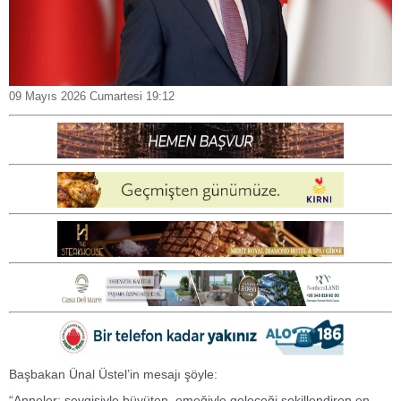
09 Mayıs 2026 Cumartesi 19:12
Başbakan Ünal Üstel’in mesajı şöyle:
“Anneler; sevgisiyle büyüten, emeğiyle geleceği şekillendiren en