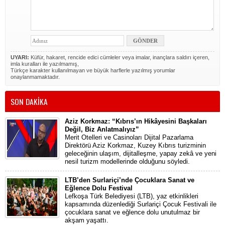
UYARI:
Küfür, hakaret, rencide edici cümleler veya imalar, inançlara saldırı içeren,
imla kuralları ile yazılmamış,
Türkçe karakter kullanılmayan ve büyük harflerle yazılmış yorumlar
onaylanmamaktadır.
SON DAKİKA
Aziz Korkmaz: “Kıbrıs’ın Hikâyesini Başkaları
Değil, Biz Anlatmalıyız”
Merit Otelleri ve Casinoları Dijital Pazarlama
Direktörü Aziz Korkmaz, Kuzey Kıbrıs turizminin
geleceğinin ulaşım, dijitalleşme, yapay zekâ ve yeni
nesil turizm modellerinde olduğunu söyledi.
LTB’den Surlariçi’nde Çocuklara Sanat ve
Eğlence Dolu Festival
Lefkoşa Türk Belediyesi (LTB), yaz etkinlikleri
kapsamında düzenlediği Surlariçi Çocuk Festivali ile
çocuklara sanat ve eğlence dolu unutulmaz bir
akşam yaşattı.