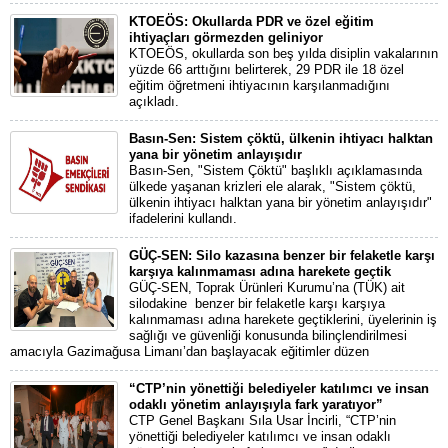
KTOEÖS: Okullarda PDR ve özel eğitim
ihtiyaçları görmezden geliniyor
KTOEÖS, okullarda son beş yılda disiplin vakalarının
yüzde 66 arttığını belirterek, 29 PDR ile 18 özel
eğitim öğretmeni ihtiyacının karşılanmadığını
açıkladı.
Basın-Sen: Sistem çöktü, ülkenin ihtiyacı halktan
yana bir yönetim anlayışıdır
Basın-Sen, "Sistem Çöktü" başlıklı açıklamasında
ülkede yaşanan krizleri ele alarak, "Sistem çöktü,
ülkenin ihtiyacı halktan yana bir yönetim anlayışıdır"
ifadelerini kullandı.
GÜÇ-SEN: Silo kazasına benzer bir felaketle karşı
karşıya kalınmaması adına harekete geçtik
GÜÇ-SEN, Toprak Ürünleri Kurumu’na (TÜK) ait
silodakine benzer bir felaketle karşı karşıya
kalınmaması adına harekete geçtiklerini, üyelerinin iş
sağlığı ve güvenliği konusunda bilinçlendirilmesi
amacıyla Gazimağusa Limanı’dan başlayacak eğitimler düzen
“CTP’nin yönettiği belediyeler katılımcı ve insan
odaklı yönetim anlayışıyla fark yaratıyor”
CTP Genel Başkanı Sıla Usar İncirli, “CTP’nin
yönettiği belediyeler katılımcı ve insan odaklı