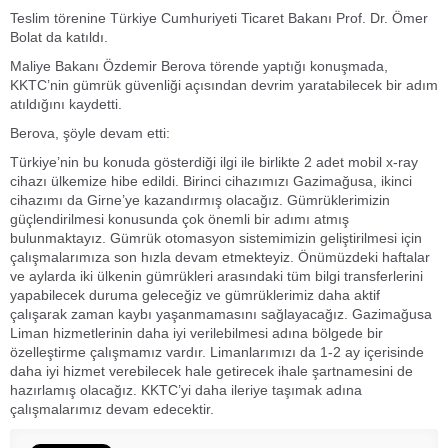
Teslim törenine Türkiye Cumhuriyeti Ticaret Bakanı Prof. Dr. Ömer
Bolat da katıldı.
Maliye Bakanı Özdemir Berova törende yaptığı konuşmada,
KKTC’nin gümrük güvenliği açısından devrim yaratabilecek bir adım
atıldığını kaydetti.
Berova, şöyle devam etti:
Türkiye’nin bu konuda gösterdiği ilgi ile birlikte 2 adet mobil x-ray
cihazı ülkemize hibe edildi. Birinci cihazımızı Gazimağusa, ikinci
cihazımı da Girne’ye kazandırmış olacağız. Gümrüklerimizin
güçlendirilmesi konusunda çok önemli bir adımı atmış
bulunmaktayız. Gümrük otomasyon sistemimizin geliştirilmesi için
çalışmalarımıza son hızla devam etmekteyiz. Önümüzdeki haftalar
ve aylarda iki ülkenin gümrükleri arasındaki tüm bilgi transferlerini
yapabilecek duruma geleceğiz ve gümrüklerimiz daha aktif
çalışarak zaman kaybı yaşanmamasını sağlayacağız. Gazimağusa
Liman hizmetlerinin daha iyi verilebilmesi adına bölgede bir
özelleştirme çalışmamız vardır. Limanlarımızı da 1-2 ay içerisinde
daha iyi hizmet verebilecek hale getirecek ihale şartnamesini de
hazırlamış olacağız. KKTC’yi daha ileriye taşımak adına
çalışmalarımız devam edecektir.