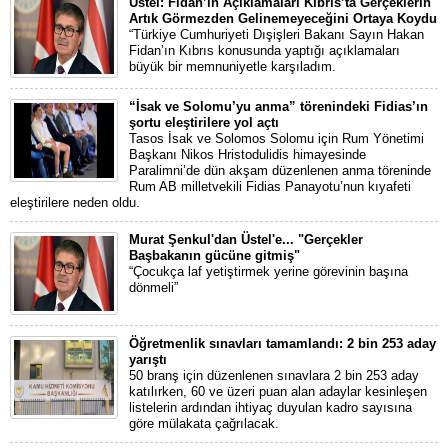
Üstel: Fidan’ın Açıklamaları Kıbrıs’ta Gerçeklerin
Artık Görmezden Gelinemeyeceğini Ortaya Koydu
“Türkiye Cumhuriyeti Dışişleri Bakanı Sayın Hakan
Fidan’ın Kıbrıs konusunda yaptığı açıklamaları
büyük bir memnuniyetle karşıladım.
“İsak ve Solomu’yu anma” törenindeki Fidias’ın
şortu eleştirilere yol açtı
Tasos İsak ve Solomos Solomu için Rum Yönetimi
Başkanı Nikos Hristodulidis himayesinde
Paralimni’de dün akşam düzenlenen anma töreninde
Rum AB milletvekili Fidias Panayotu’nun kıyafeti
eleştirilere neden oldu.
Murat Şenkul'dan Üstel'e... "Gerçekler
Başbakanın gücüne gitmiş"
“Çocukça laf yetiştirmek yerine görevinin başına
dönmeli”
Öğretmenlik sınavları tamamlandı: 2 bin 253 aday
yarıştı
50 branş için düzenlenen sınavlara 2 bin 253 aday
katılırken, 60 ve üzeri puan alan adaylar kesinleşen
listelerin ardından ihtiyaç duyulan kadro sayısına
göre mülakata çağrılacak.