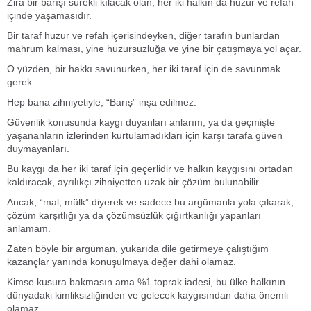
Zira bir barışı sürekli kılacak olan, her iki halkın da huzur ve refah
içinde yaşamasıdır.
Bir taraf huzur ve refah içerisindeyken, diğer tarafın bunlardan
mahrum kalması, yine huzursuzluğa ve yine bir çatışmaya yol açar.
O yüzden, bir hakkı savunurken, her iki taraf için de savunmak
gerek.
Hep bana zihniyetiyle, “Barış” inşa edilmez.
Güvenlik konusunda kaygı duyanları anlarım, ya da geçmişte
yaşananların izlerinden kurtulamadıkları için karşı tarafa güven
duymayanları.
Bu kaygı da her iki taraf için geçerlidir ve halkın kaygısını ortadan
kaldıracak, ayrılıkçı zihniyetten uzak bir çözüm bulunabilir.
Ancak, “mal, mülk” diyerek ve sadece bu argümanla yola çıkarak,
çözüm karşıtlığı ya da çözümsüzlük çığırtkanlığı yapanları
anlamam.
Zaten böyle bir argüman, yukarıda dile getirmeye çalıştığım
kazançlar yanında konuşulmaya değer dahi olamaz.
Kimse kusura bakmasın ama %1 toprak iadesi, bu ülke halkının
dünyadaki kimliksizliğinden ve gelecek kaygısından daha önemli
olamaz.