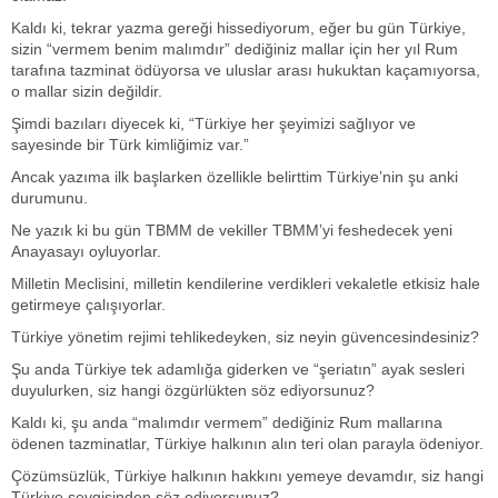
Kaldı ki, tekrar yazma gereği hissediyorum, eğer bu gün Türkiye,
sizin “vermem benim malımdır” dediğiniz mallar için her yıl Rum
tarafına tazminat ödüyorsa ve uluslar arası hukuktan kaçamıyorsa,
o mallar sizin değildir.
Şimdi bazıları diyecek ki, “Türkiye her şeyimizi sağlıyor ve
sayesinde bir Türk kimliğimiz var.”
Ancak yazıma ilk başlarken özellikle belirttim Türkiye’nin şu anki
durumunu.
Ne yazık ki bu gün TBMM de vekiller TBMM’yi feshedecek yeni
Anayasayı oyluyorlar.
Milletin Meclisini, milletin kendilerine verdikleri vekaletle etkisiz hale
getirmeye çalışıyorlar.
Türkiye yönetim rejimi tehlikedeyken, siz neyin güvencesindesiniz?
Şu anda Türkiye tek adamlığa giderken ve “şeriatın” ayak sesleri
duyulurken, siz hangi özgürlükten söz ediyorsunuz?
Kaldı ki, şu anda “malımdır vermem” dediğiniz Rum mallarına
ödenen tazminatlar, Türkiye halkının alın teri olan parayla ödeniyor.
Çözümsüzlük, Türkiye halkının hakkını yemeye devamdır, siz hangi
Türkiye sevgisinden söz ediyorsunuz?