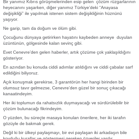
Bir yanımız Kıbrıs görüşmelerinden esip gelen çözüm rüzgarlarının
heyecanını yaşarken, diğer yanımız Türkiye’deki “Anayasa
değişikliği” ile yapılmak istenen sistem değişikliğinin hüznünü
yaşıyor.
Ne garip, tam da doğum ve ölüm gibi.
Çocuğunu dünyaya getirirken hayatını kaybeden anneye duyulan
üzüntünün, gölgesinde kalan sevinç gibi.
Evet Cenevre’den gelen haberler, artık çözüme çok yaklaşıldığını
gösteriyor.
En azından bu konuda ciddi adımlar atıldığını ve ciddi çabalar sarf
edildiğini biliyoruz.
Açık konuşmak gerekirse, 3 garantörün her hangi birinden bir
olumsuz tavır gelmezse, Cenevre’den güzel bir sonuç çıkacağı
kanaatindeyim.
Her iki toplumun da rahatsızlık duymayacağı ve sürdürülebilir bir
çözüm bulunacağı fikrindeyim.
O yüzden, bu süreçte masaya konulan önerilere, her iki tarafın
gözüyle de bakmak gerek.
Değil ki bir ülkeyi paylaşmayı, bir evi paylaşan iki arkadaşın bile
koyduğu kurallar ve göstermesi gereken özveriler vardır.