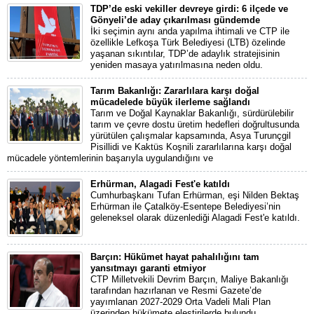
TDP’de eski vekiller devreye girdi: 6 ilçede ve
Gönyeli’de aday çıkarılması gündemde
İki seçimin aynı anda yapılma ihtimali ve CTP ile
özellikle Lefkoşa Türk Belediyesi (LTB) özelinde
yaşanan sıkıntılar, TDP’de adaylık stratejisinin
yeniden masaya yatırılmasına neden oldu.
Tarım Bakanlığı: Zararlılara karşı doğal
mücadelede büyük ilerleme sağlandı
Tarım ve Doğal Kaynaklar Bakanlığı, sürdürülebilir
tarım ve çevre dostu üretim hedefleri doğrultusunda
yürütülen çalışmalar kapsamında, Asya Turunçgil
Pisillidi ve Kaktüs Koşnili zararlılarına karşı doğal
mücadele yöntemlerinin başarıyla uygulandığını ve
Erhürman, Alagadi Fest'e katıldı
Cumhurbaşkanı Tufan Erhürman, eşi Nilden Bektaş
Erhürman ile Çatalköy-Esentepe Belediyesi’nin
geleneksel olarak düzenlediği Alagadi Fest'e katıldı.
Barçın: Hükümet hayat pahalılığını tam
yansıtmayı garanti etmiyor
CTP Milletvekili Devrim Barçın, Maliye Bakanlığı
tarafından hazırlanan ve Resmi Gazete’de
yayımlanan 2027-2029 Orta Vadeli Mali Plan
üzerinden hükümete eleştirilerde bulundu.