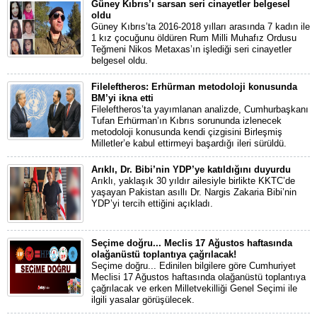
Güney Kıbrıs’ı sarsan seri cinayetler belgesel
oldu
Güney Kıbrıs’ta 2016-2018 yılları arasında 7 kadın ile
1 kız çocuğunu öldüren Rum Milli Muhafız Ordusu
Teğmeni Nikos Metaxas’ın işlediği seri cinayetler
belgesel oldu.
Fileleftheros: Erhürman metodoloji konusunda
BM’yi ikna etti
Fileleftheros’ta yayımlanan analizde, Cumhurbaşkanı
Tufan Erhürman’ın Kıbrıs sorununda izlenecek
metodoloji konusunda kendi çizgisini Birleşmiş
Milletler’e kabul ettirmeyi başardığı ileri sürüldü.
Arıklı, Dr. Bibi’nin YDP’ye katıldığını duyurdu
Arıklı, yaklaşık 30 yıldır ailesiyle birlikte KKTC’de
yaşayan Pakistan asıllı Dr. Nargis Zakaria Bibi’nin
YDP’yi tercih ettiğini açıkladı.
Seçime doğru... Meclis 17 Ağustos haftasında
olağanüstü toplantıya çağrılacak!
Seçime doğru... Edinilen bilgilere göre Cumhuriyet
Meclisi 17 Ağustos haftasında olağanüstü toplantıya
çağrılacak ve erken Milletvekilliği Genel Seçimi ile
ilgili yasalar görüşülecek.