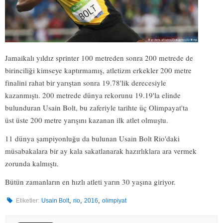
Jamaikalı yıldız sprinter 100 metreden sonra 200 metrede de
birinciliği kimseye kaptırmamış, atletizm erkekler 200 metre
finalini rahat bir yarıştan sonra 19.78'lik derecesiyle
kazanmıştı. 200 metrede dünya rekorunu 19.19'la elinde
bulunduran Usain Bolt, bu zaferiyle tarihte üç Olimpayat'ta
üst üste 200 metre yarışını kazanan ilk atlet olmuştu.
11 dünya şampiyonluğu da bulunan Usain Bolt Rio'daki
müsabakalara bir ay kala sakatlanarak hazırlıklara ara vermek
zorunda kalmıştı.
Bütün zamanların en hızlı atleti yarın 30 yaşına giriyor.
,
,
,
Etiketler:
Usain Bolt
rio
2016
olimpiyat