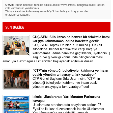
UYARI:
Küfür, hakaret, rencide edici cümleler veya imalar, inançlara saldırı içeren,
imla kuralları ile yazılmamış,
Türkçe karakter kullanılmayan ve büyük harflerle yazılmış yorumlar
onaylanmamaktadır.
SON DAKİKA
GÜÇ-SEN: Silo kazasına benzer bir felaketle karşı
karşıya kalınmaması adına harekete geçtik
GÜÇ-SEN, Toprak Ürünleri Kurumu’na (TÜK) ait
silodakine benzer bir felaketle karşı karşıya
kalınmaması adına harekete geçtiklerini, üyelerinin iş
sağlığı ve güvenliği konusunda bilinçlendirilmesi
amacıyla Gazimağusa Limanı’dan başlayacak eğitimler düzen
“CTP’nin yönettiği belediyeler katılımcı ve insan
odaklı yönetim anlayışıyla fark yaratıyor”
CTP Genel Başkanı Sıla Usar İncirli, “CTP’nin
yönettiği belediyeler katılımcı ve insan odaklı
yönetim anlayışıyla fark yaratıyor” dedi.
İskele, Uluslararası Yarı Maraton Parkuruna
kavuştu
Uluslararası standartlarda onaylanan parkur, 27
Eylül’de ilk kez düzenlenecek İskele Uluslararası
Yarı Maratonu’na ev sahipliği yapacak.