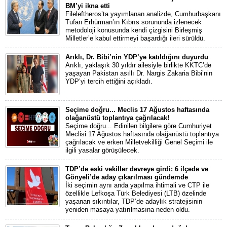
BM’yi ikna etti
Fileleftheros’ta yayımlanan analizde, Cumhurbaşkanı
Tufan Erhürman’ın Kıbrıs sorununda izlenecek
metodoloji konusunda kendi çizgisini Birleşmiş
Milletler’e kabul ettirmeyi başardığı ileri sürüldü.
Arıklı, Dr. Bibi’nin YDP’ye katıldığını duyurdu
Arıklı, yaklaşık 30 yıldır ailesiyle birlikte KKTC’de
yaşayan Pakistan asıllı Dr. Nargis Zakaria Bibi’nin
YDP’yi tercih ettiğini açıkladı.
Seçime doğru... Meclis 17 Ağustos haftasında
olağanüstü toplantıya çağrılacak!
Seçime doğru... Edinilen bilgilere göre Cumhuriyet
Meclisi 17 Ağustos haftasında olağanüstü toplantıya
çağrılacak ve erken Milletvekilliği Genel Seçimi ile
ilgili yasalar görüşülecek.
TDP’de eski vekiller devreye girdi: 6 ilçede ve
Gönyeli’de aday çıkarılması gündemde
İki seçimin aynı anda yapılma ihtimali ve CTP ile
özellikle Lefkoşa Türk Belediyesi (LTB) özelinde
yaşanan sıkıntılar, TDP’de adaylık stratejisinin
yeniden masaya yatırılmasına neden oldu.