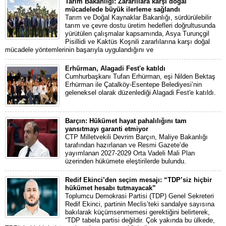
Tarım Bakanlığı: Zararlılara karşı doğal
mücadelede büyük ilerleme sağlandı
Tarım ve Doğal Kaynaklar Bakanlığı, sürdürülebilir
tarım ve çevre dostu üretim hedefleri doğrultusunda
yürütülen çalışmalar kapsamında, Asya Turunçgil
Pisillidi ve Kaktüs Koşnili zararlılarına karşı doğal
mücadele yöntemlerinin başarıyla uygulandığını ve
Erhürman, Alagadi Fest'e katıldı
Cumhurbaşkanı Tufan Erhürman, eşi Nilden Bektaş
Erhürman ile Çatalköy-Esentepe Belediyesi’nin
geleneksel olarak düzenlediği Alagadi Fest'e katıldı.
Barçın: Hükümet hayat pahalılığını tam
yansıtmayı garanti etmiyor
CTP Milletvekili Devrim Barçın, Maliye Bakanlığı
tarafından hazırlanan ve Resmi Gazete’de
yayımlanan 2027-2029 Orta Vadeli Mali Plan
üzerinden hükümete eleştirilerde bulundu.
Redif Ekinci’den seçim mesajı: “TDP’siz hiçbir
hükümet hesabı tutmayacak”
Toplumcu Demokrasi Partisi (TDP) Genel Sekreteri
Redif Ekinci, partinin Meclis’teki sandalye sayısına
bakılarak küçümsenmemesi gerektiğini belirterek,
“TDP tabela partisi değildir. Çok yakında bu ülkede,