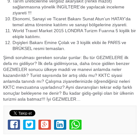
Tarım üreticilerine vergisiz akaryakıt (renkli mazot)
sağlanmasına yönelik İNGİLTERE’de yapılacak inceleme
ziyareti !!!
Ekonomi, Sanayi ve Ticaret Bakanı Sunat Atun’un HATAY’da
temel atma törenine katılımı ve sanayi bölgelerine ziyareti.
World Travel Market 2015 LONDRA Turizm Fuarına 5 kişilik bir
ekiple katılımı.
Dışişleri Bakanı Emine Çolak ve 3 kişilik ekibi ile PARİS ve
BRÜKSEL resmi temasları.
Şimdi sorulması gereken sorular şunlar: Bu tür GEZMELERE ilk
defa mı gidiliyor? İlk defa gidilmiyorsa, daha önce gidilen benzer
GEZMELER sonucu ülkeye maddi ve manevi anlamda neler
kazandırıldı? Turist sayısında bir artış oldu mu? KKTC siyasi
anlamda tanındı mı? Çalışma ziyaretlerinizde öğrendiğiniz neleri
KKTC mevzuatına uyarladınız? Ayni davranışları tekrar edip farklı
sonuçlar bekleyene ne denir? Bu kadar gidiş-gelişi olan bir ülkenin
turizmi asla batmaz!!! İyi GEZMELER…