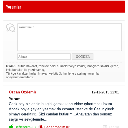
Yorumlar
UYARI:
Küfür, hakaret, rencide edici cümleler veya imalar, inançlara saldırı içeren,
imla kuralları ile yazılmamış,
Türkçe karakter kullanılmayan ve büyük harflerle yazılmış yorumlar
onaylanmamaktadır.
Özcan Özdemir
12-11-2015 22:01
Yorum
Cenk bey birilerinin bu gibi çarpıklıkları virine çıkartması lazım
Ancak böyle şeyleri yazmak da cesaret ister ve de Cesur yürek
olmayı gerektirir...Sizi candan kutlarım...Anavatan dan sonsuz
saygı ve sevgilerimle...
Beğendim (0)
Beğenmedim (0)
Yanıtla