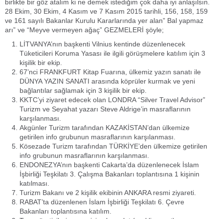
birlikte bir göz atalım ki ne demek istediğim çok daha iyi anlaşılsın.
28 Ekim, 30 Ekim, 4 Kasım ve 7 Kasım 2015 tarihli, 156, 158, 159
ve 161 sayılı Bakanlar Kurulu Kararlarında yer alan” Bal yapmaz
arı” ve “Meyve vermeyen ağaç” GEZMELERİ şöyle;
LİTVANYA’nın başkenti Vilnius kentinde düzenlenecek
Tüketicileri Koruma Yasası ile ilgili görüşmelere katılım için 3
kişilik bir ekip.
67’nci FRANKFURT Kitap Fuarına, ülkemiz yazın sanatı ile
DÜNYA YAZIN SANATI arasında köprüler kurmak ve yeni
bağlantılar sağlamak için 3 kişilik bir ekip.
KKTC’yi ziyaret edecek olan LONDRA “Silver Travel Advisor”
Turizm ve Seyahat yazarı Steve Aldrige’in masraflarının
karşılanması.
Akgünler Turizm tarafından KAZAKİSTAN’dan ülkemize
getirilen info grubunun masraflarının karşılanması.
Kösezade Turizm tarafından TÜRKİYE’den ülkemize getirilen
info grubunun masraflarının karşılanması.
ENDONEZYA’nın başkenti Cakarta’da düzenlenecek İslam
İşbirliği Teşkilatı 3. Çalışma Bakanları toplantısına 1 kişinin
katılması.
Turizm Bakanı ve 2 kişilik ekibinin ANKARA resmi ziyareti.
RABAT’ta düzenlenen İslam İşbirliği Teşkilatı 6. Çevre
Bakanları toplantısına katılım.