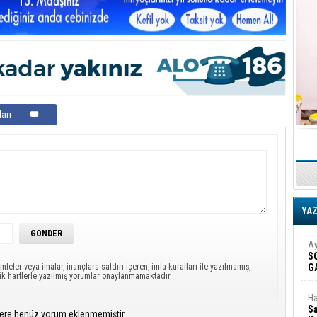
arı
YA
Ay
S
G
mleler veya imalar, inançlara saldırı içeren, imla kuralları ile yazılmamış,
ük harflerle yazılmış yorumlar onaylanmamaktadır.
D
Ha
Sa
ere henüz yorum eklenmemiştir.