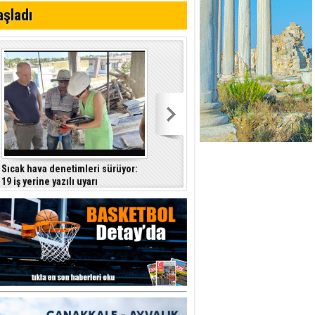
aşladı
i Anayasa
yaşamını yitirdi
Sıcak hava denetimleri sürüyor:
Badminton'da Nehir Deniz Türkiye
19 iş yerine yazılı uyarı
ikincisi oldu