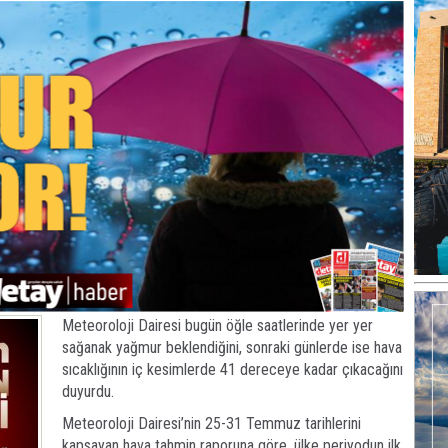
Meteoroloji Dairesi bugün öğle saatlerinde yer yer
sağanak yağmur beklendiğini, sonraki günlerde ise hava
sıcaklığının iç kesimlerde 41 dereceye kadar çıkacağını
duyurdu.
Meteoroloji Dairesi’nin 25-31 Temmuz tarihlerini
kapsayan hava tahmin raporuna göre, ülke periyodun ilk