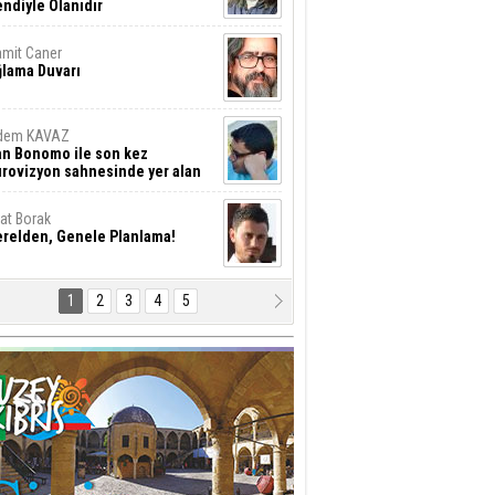
ndiyle Olanıdır
mit Caner
ğlama Duvarı
dem KAVAZ
an Bonomo ile son kez
rovizyon sahnesinde yer alan
rkiye 10 yıl aradan sonra
eniden yarışmaya dönecek mi?
rat Borak
erelden, Genele Planlama!
1
2
3
4
5
rkut YILMABAŞAR
yrak tartışmaları ve ihalesiz
ler!
if Alasya
015 SONRASI VE AKINCI.
tma Baysal
URLAR İÇİ’NDE KOLAYDIR ÖLMEK