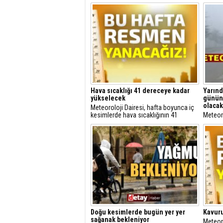
Hava sıcaklığı 41 dereceye kadar
Yarınd
yükselecek
gününe
olacak
Meteoroloji Dairesi, hafta boyunca iç
kesimlerde hava sıcaklığının 41
Meteor
dereceye kadar yükseleceğini duyurdu.
ve Cuma
olacağ
Doğu kesimlerde bugün yer yer
Kavuru
sağanak bekleniyor
Meteoro