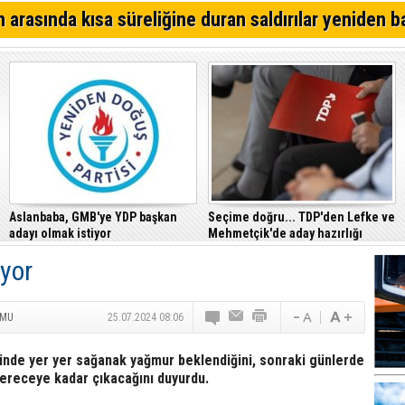
Alsancak'ta Kırık Bardaklı Kavga: İki Kişi Yaralandı
 arasında kısa süreliğine duran saldırılar yeniden b
CTP, Cezaevi Disiplin Tüzüğü’nde yapılan değişiklikler
Mahkemesi’ne taşıdı
Girne – Çamlıbel ana yolunda ölümlü kaza… Turan Obalı 
Aslanbaba, GMB'ye YDP başkan
Seçime doğru... TDP'den Lefke ve
adayı olmak istiyor
Mehmetçik'de aday hazırlığı
yor
UMU
25.07.2024 08:06
inde yer yer sağanak yağmur beklendiğini, sonraki günlerde
dereceye kadar çıkacağını duyurdu.