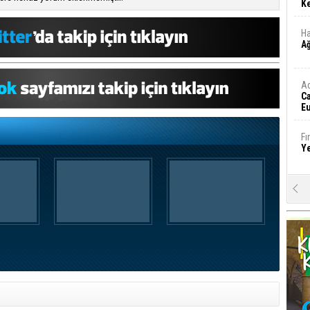
Ke
Ha
A
A
C
Eu
Tü
y
Fı
Y
E
Ba
iş
Ar
2
Fa
S