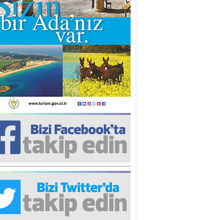
iz TUNCEL
öz göre göre…
ner ULUTAŞ
şallah St. Lois ile Hakkaido
ası gibi olmayız !...
i KİŞMİR
IRSAT VE KORKU
rgut ÇALICI
i Lakırdı da benden!
d. Doç. Ercan HOŞKARA
atırım Yapmazsan Var Olamazsın:
edefteki Kurum Kıb-Tek
na Sarro
şıma gelen skandal olayı