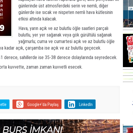
günlerinde üst atmosferdeki serin ve nemli, diğer
günlerde ise sıcak ve nispeten nemli hava kütlesinin
etkisi altında kalacak.
Hava, yarın açık ve az bulutlu öğle saatleri parçalı
bulutlu, yer yer sağanak veya gök gürültülü sağanak
yağmurlu; cuma ve cumartesi açık ve az bulutlu öğle
lıya kadar açık, çarşamba ise açık ve az bulutlu geçecek.
41 derece, sahillerde ise 35-38 derece dolaylarında seyredecek.
 orta kuvvette, zaman zaman kuvvetli esecek.
etle
Google+'da Paylaş
LinkedIn