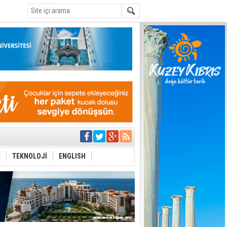
C
yor
azırlığı
K
TEKNOLOJİ
ENGLISH
Çevriliyor"
alması en temel
 Anlatmalıyız”
 Festival