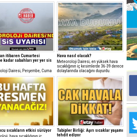
Ed
G
Ta
İn
Ad
an itibaren Cumartesi
Hava nasıl olacak?
 kadar sabahları yer yer sis
Al
Meteoroloji Dairesi, en yüksek hava
F
sıcaklığının iç kesimlerde 36-39 derece
oloji Dairesi, Perşembe, Cuma
dolaylarında olacağını duyurdu.
rtesi sabahları yer yer sis
ını duyurdu.
Tu
İk
Yr
Y
H
Ra
cu sıcakların etkisi sürüyor
Tabipler Birliği: Aşırı sıcaklar yaşamı
Ba
tehdit ediyor
loji, hava sıcaklığının iç