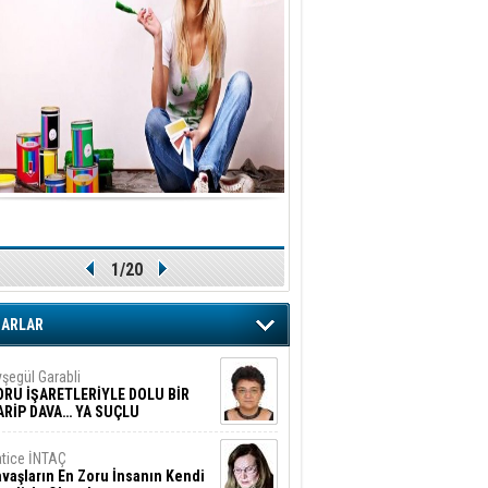
1/20
ZARLAR
şegül Garabli
ORU İŞARETLERİYLE DOLU BİR
ARİP DAVA… YA SUÇLU
EĞİLSE???
tice İNTAÇ
vaşların En Zoru İnsanın Kendi