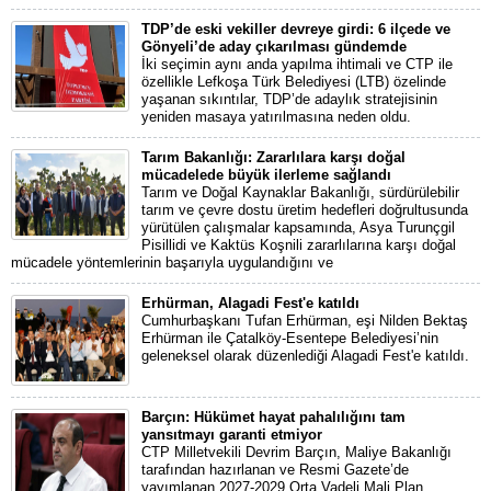
TDP’de eski vekiller devreye girdi: 6 ilçede ve
Gönyeli’de aday çıkarılması gündemde
İki seçimin aynı anda yapılma ihtimali ve CTP ile
özellikle Lefkoşa Türk Belediyesi (LTB) özelinde
yaşanan sıkıntılar, TDP’de adaylık stratejisinin
yeniden masaya yatırılmasına neden oldu.
Tarım Bakanlığı: Zararlılara karşı doğal
mücadelede büyük ilerleme sağlandı
Tarım ve Doğal Kaynaklar Bakanlığı, sürdürülebilir
tarım ve çevre dostu üretim hedefleri doğrultusunda
yürütülen çalışmalar kapsamında, Asya Turunçgil
Pisillidi ve Kaktüs Koşnili zararlılarına karşı doğal
mücadele yöntemlerinin başarıyla uygulandığını ve
Erhürman, Alagadi Fest'e katıldı
Cumhurbaşkanı Tufan Erhürman, eşi Nilden Bektaş
Erhürman ile Çatalköy-Esentepe Belediyesi’nin
geleneksel olarak düzenlediği Alagadi Fest'e katıldı.
Barçın: Hükümet hayat pahalılığını tam
yansıtmayı garanti etmiyor
CTP Milletvekili Devrim Barçın, Maliye Bakanlığı
tarafından hazırlanan ve Resmi Gazete’de
yayımlanan 2027-2029 Orta Vadeli Mali Plan