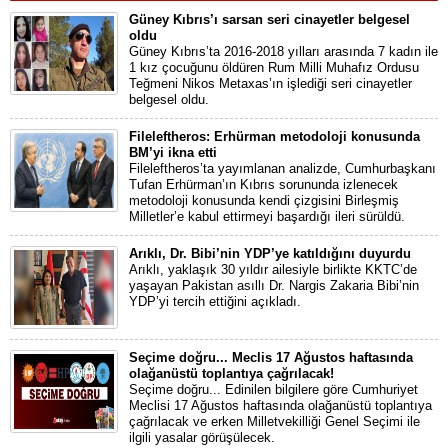
Güney Kıbrıs’ı sarsan seri cinayetler belgesel
oldu
Güney Kıbrıs’ta 2016-2018 yılları arasında 7 kadın ile
1 kız çocuğunu öldüren Rum Milli Muhafız Ordusu
Teğmeni Nikos Metaxas’ın işlediği seri cinayetler
belgesel oldu.
Fileleftheros: Erhürman metodoloji konusunda
BM’yi ikna etti
Fileleftheros’ta yayımlanan analizde, Cumhurbaşkanı
Tufan Erhürman’ın Kıbrıs sorununda izlenecek
metodoloji konusunda kendi çizgisini Birleşmiş
Milletler’e kabul ettirmeyi başardığı ileri sürüldü.
Arıklı, Dr. Bibi’nin YDP’ye katıldığını duyurdu
Arıklı, yaklaşık 30 yıldır ailesiyle birlikte KKTC’de
yaşayan Pakistan asıllı Dr. Nargis Zakaria Bibi’nin
YDP’yi tercih ettiğini açıkladı.
Seçime doğru... Meclis 17 Ağustos haftasında
olağanüstü toplantıya çağrılacak!
Seçime doğru... Edinilen bilgilere göre Cumhuriyet
Meclisi 17 Ağustos haftasında olağanüstü toplantıya
çağrılacak ve erken Milletvekilliği Genel Seçimi ile
ilgili yasalar görüşülecek.