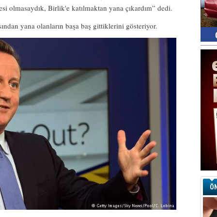
si olmasaydık, Birlik'e katılmaktan yana çıkardım” dedi.
Ay
ından yana olanların başa baş gittiklerini gösteriyor.
S
G
D
Ha
Sa
Ke
Ha
A
A
C
Eu
Tü
y
Fı
Y
ÖN
E
Ba