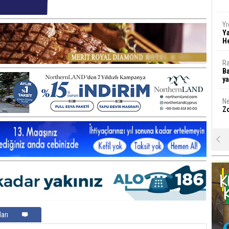
Yr
Y
H
Ra
Ba
y
Ne
Zo
A
Mu
Da
Öz
H
g
arı
M
A