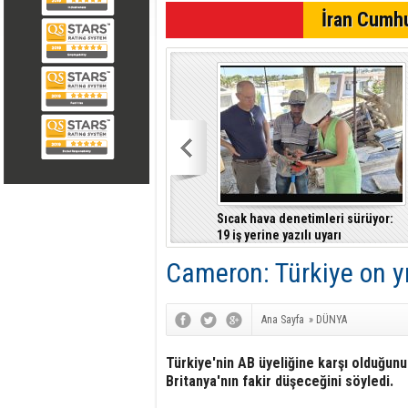
SON DAKİKA
İran Cumhu
Seçime doğru... TDP'den Lefke ve
Sıcak hava denetimleri sürüyor:
Mehmetçik'de aday hazırlığı
19 iş yerine yazılı uyarı
Cameron: Türkiye on y
Ana Sayfa
»
DÜNYA
Türkiye'nin AB üyeliğine karşı olduğunu
Britanya'nın fakir düşeceğini söyledi.