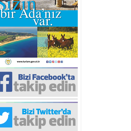
nür Rahvancıoğlu
pülizm Nedir? Ne Değildir?
re Ergen
banın Gidişi
nk DİLER
ermiya’ya kaç, Yenişehir’e tut”
ntığı olmasın!
stafa Keleşzade
erkes bu kadar yalnızken neden
rkes bu kadar yalnız?!
hsin Oygar
sıl iyi olunur?
lin ULUÇ
Haklı olmak’’ istersen…