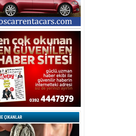
şegül Garabli
ORU İŞARETLERİYLE DOLU BİR
ARİP DAVA… YA SUÇLU
EĞİLSE???
tice İNTAÇ
vaşların En Zoru İnsanın Kendi
ndiyle Olanıdır
mit Caner
ğlama Duvarı
dem KAVAZ
an Bonomo ile son kez
rovizyon sahnesinde yer alan
rkiye 10 yıl aradan sonra
eniden yarışmaya dönecek mi?
rat Borak
erelden, Genele Planlama!
E ÇIKANLAR
rkut YILMABAŞAR
yrak tartışmaları ve ihalesiz