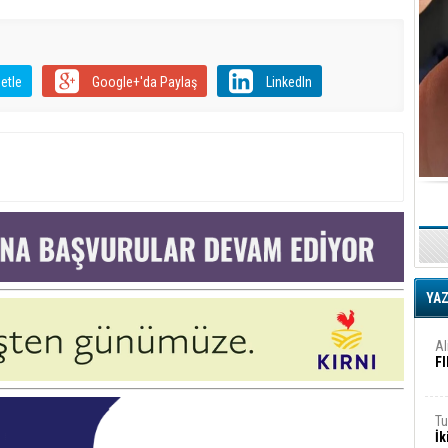
iş
Ar
2
etle
Google+'da Paylaş
LinkedIn
Fa
S
Ed
G
Ta
İn
YA
Ad
Al
F
Tu
İk