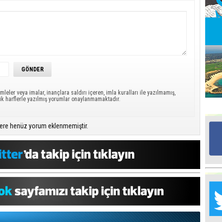
Mü
Po
Ha
Ba
mleler veya imalar, inançlara saldırı içeren, imla kuralları ile yazılmamış,
Ce
ük harflerle yazılmış yorumlar onaylanmamaktadır.
“K
ma
ere henüz yorum eklenmemiştir.
Mu
H
he
Ta
Na
Me
‘’