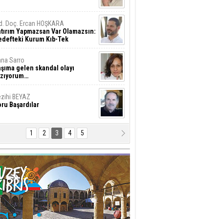
d. Doç. Ercan HOŞKARA
atırım Yapmazsan Var Olamazsın:
edefteki Kurum Kıb-Tek
na Sarro
şıma gelen skandal olayı
azıyorum…
zihi BEYAZ
ru Başardılar
1
2
3
4
5
hmet İşcan
stafa Akıncı’ya Saldırmanın
yanılmaz Hafifliği !..
al Ziya
ükümet "huzur ve
üvenlik"konusunu ciddiye almalı
esut GÜNSEV
LTINI ÇİZDİĞİM SATIRLAR