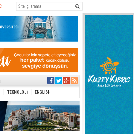
’de aday
yük ilerleme
ti etmiyor
t hesabı
uygulanmasını
ı
ttı
K
TEKNOLOJİ
ENGLISH
aşbakan nerede?
yor
azırlığı