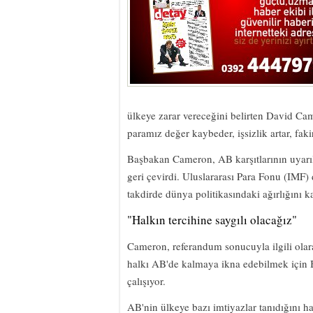
ülkeye zarar vereceğini belirten David Ca
paramız değer kaybeder, işsizlik artar, faki
Başbakan Cameron, AB karşıtlarının uyarılar
geri çevirdi. Uluslararası Para Fonu (IMF) 
takdirde dünya politikasındaki ağırlığını
"Halkın tercihine saygılı olacağız"
Cameron, referandum sonucuyla ilgili olara
halkı AB'de kalmaya ikna edebilmek için B
çalışıyor.
AB'nin ülkeye bazı imtiyazlar tanıdığını h