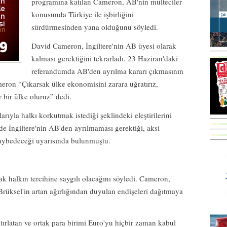
programına katılan Cameron, AB'nin mülteciler
konusunda Türkiye ile işbirliğini
sürdürmesinden yana olduğunu söyledi.
David Cameron, İngiltere'nin AB üyesi olarak
kalması gerektiğini tekrarladı. 23 Haziran'daki
referandumda AB'den ayrılma kararı çıkmasının
meron “Çıkarsak ülke ekonomisini zarara uğratırız,
r bir ülke oluruz” dedi.
ıyla halkı korkutmak istediği şeklindeki eleştirilerini
de İngiltere'nin AB'den ayrılmaması gerektiği, aksi
 kaybedeceği uyarısında bulunmuştu.
k halkın tercihine saygılı olacağını söyledi. Cameron,
rüksel'in artan ağırlığından duyulan endişeleri dağıtmaya
atırlatan ve ortak para birimi Euro'yu hiçbir zaman kabul