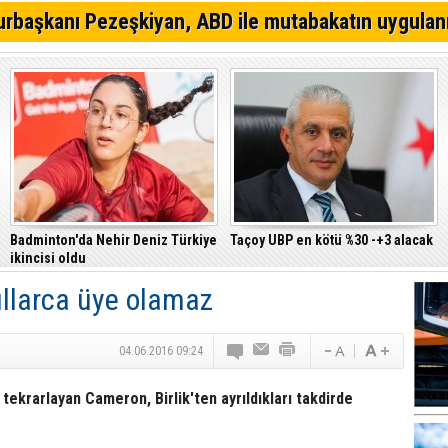
rbaşkanı Pezeşkiyan, ABD ile mutabakatın uygulan
Badminton'da Nehir Deniz Türkiye
Taçoy UBP en kötü %30 -+3 alacak
ikincisi oldu
ıllarca üye olamaz
04.06.2016 09:24
 tekrarlayan Cameron, Birlik'ten ayrıldıkları takdirde