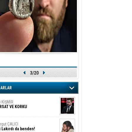
ler!
if Alasya
015 SONRASI VE AKINCI.
tma Baysal
URLAR İÇİ’NDE KOLAYDIR ÖLMEK
iz TUNCEL
öz göre göre…
3/20
ner ULUTAŞ
şallah St. Lois ile Hakkaido
ZARLAR
ası gibi olmayız !...
i KİŞMİR
IRSAT VE KORKU
rgut ÇALICI
i Lakırdı da benden!