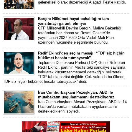
geleneksel olarak düzenlediği Alagadi Fest'e katıldı.
Barçın: Hükümet hayat pahalılığını tam
yansıtmayı garanti etmiyor
CTP Milletvekili Devrim Barçın, Maliye Bakanlığı
tarafından hazırlanan ve Resmi Gazete’de
yayımlanan 2027-2029 Orta Vadeli Mali Plan
üzerinden hükümete eleştirilerde bulundu.
Redif Ekinci’den seçim mesajı: “TDP’siz hiçbir
hükümet hesabı tutmayacak”
Toplumcu Demokrasi Partisi (TDP) Genel Sekreteri
Redif Ekinci, partinin Meclis’teki sandalye sayısına
bakılarak küçümsenmemesi gerektiğini belirterek,
“TDP tabela partisi değildir. Çok yakında bu ülkede,
TDP’siz hiçbir hükümet hesabı tutmayacak” dedi.
İran Cumhurbaşkanı Pezeşkiyan, ABD ile
mutabakatın uygulanmasını destekliyoruz
İran Cumhurbaşkanı Mesud Pezeşkiyan, ABD ile 14
Haziran'da varılan mutabakatın uygulanmasını
desteklediklerini söyledi.