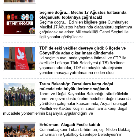
Seçime doğru... Meclis 17 Ağustos haftasında
olağanüstü toplantıya çağrılacak!
Seçime doğru... Edinilen bilgilere göre Cumhuriyet
Meclisi 17 Ağustos haftasında olağanüstü toplantıya
çağrılacak ve erken Milletvekilliği Genel Seçimi ile
ilgili yasalar görüşülecek.
TDP’de eski vekiller devreye girdi: 6 ilçede ve
Gönyeli’de aday çıkarılması gündemde
İki seçimin aynı anda yapılma ihtimali ve CTP ile
özellikle Lefkoşa Türk Belediyesi (LTB) özelinde
yaşanan sıkıntılar, TDP’de adaylık stratejisinin
yeniden masaya yatırılmasına neden oldu.
Tarım Bakanlığı: Zararlılara karşı doğal
mücadelede büyük ilerleme sağlandı
Tarım ve Doğal Kaynaklar Bakanlığı, sürdürülebilir
tarım ve çevre dostu üretim hedefleri doğrultusunda
yürütülen çalışmalar kapsamında, Asya Turunçgil
Pisillidi ve Kaktüs Koşnili zararlılarına karşı doğal
mücadele yöntemlerinin başarıyla uygulandığını ve
Erhürman, Alagadi Fest'e katıldı
Cumhurbaşkanı Tufan Erhürman, eşi Nilden Bektaş
Erhürman ile Çatalköy-Esentepe Belediyesi’nin