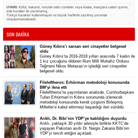
UYARI:
Küfür, hakaret, rencide edici cümleler veya imalar, inançlara saldırı içeren,
imla kuralları ile yazılmamış,
Türkçe karakter kullanılmayan ve büyük harflerle yazılmış yorumlar
onaylanmamaktadır.
SON DAKİKA
Güney Kıbrıs’ı sarsan seri cinayetler belgesel
oldu
Güney Kıbrıs’ta 2016-2018 yılları arasında 7 kadın ile
1 kız çocuğunu öldüren Rum Milli Muhafız Ordusu
Teğmeni Nikos Metaxas’ın işlediği seri cinayetler
belgesel oldu.
Fileleftheros: Erhürman metodoloji konusunda
BM’yi ikna etti
Fileleftheros’ta yayımlanan analizde, Cumhurbaşkanı
Tufan Erhürman’ın Kıbrıs sorununda izlenecek
metodoloji konusunda kendi çizgisini Birleşmiş
Milletler’e kabul ettirmeyi başardığı ileri sürüldü.
Arıklı, Dr. Bibi’nin YDP’ye katıldığını duyurdu
Arıklı, yaklaşık 30 yıldır ailesiyle birlikte KKTC’de
yaşayan Pakistan asıllı Dr. Nargis Zakaria Bibi’nin
YDP’yi tercih ettiğini açıkladı.