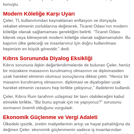
konuştu.
Modern Köleliğe Karşı Uyarı
Çeler, TL kullanımından kaynaklanan enflasyon ve dünyayla
rekabet etmenin zorluklarına değinerek, Ticaret Odası’nın modern
köleliğe olanak sağlamaması gerektiğini belirtti. “Ticaret Odası
bilerek veya bilmeyerek modern köleliğe olanak sağlamamalıdır. Bu
kapının ülke geleceği ve insanlarımız için doğru kullanılması
hepimizin en büyük görevidir,” dedi.
Kıbrıs Sorununda Diyalog Eksikliği
Kıbrıs sorununa ilişkin değerlendirmelerde de bulunan Çeler, henüz
bir müzakere masasının kurulmamış olmasının ve diplomasiden
uzak hareket etmenin olumsuz sonuçlarına dikkat çekti. “Henüz bir
masanın kurulmamış olmasının, diplomasi ve diyalogdan uzak
hareket etmenin cezasını hep birlikte çekiyoruz,” ifadelerini kullandı.
Çeler, Kıbrıs Rum tarafının uzlaşmaz bir tavrı olabileceğini kabul
etmekle birlikte, “Biz bunu aşmak için ne yapıyoruz?” sorusunu
sormanın önemli olduğunu vurguladı.
Ekonomik Güçlenme ve Vergi Adaleti
Ülkedeki işsizlik, üretim maliyetlerinin artışı ve hayat pahalılığına da
değinen Çeler, ekonomik güçlenmenin sadece iş insanlarından