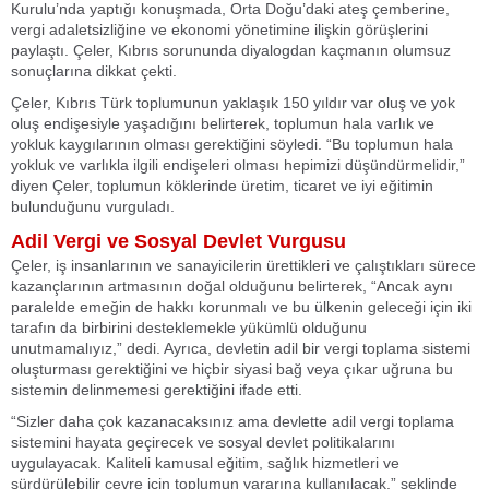
Kurulu’nda yaptığı konuşmada, Orta Doğu’daki ateş çemberine,
vergi adaletsizliğine ve ekonomi yönetimine ilişkin görüşlerini
paylaştı. Çeler, Kıbrıs sorununda diyalogdan kaçmanın olumsuz
sonuçlarına dikkat çekti.
Çeler, Kıbrıs Türk toplumunun yaklaşık 150 yıldır var oluş ve yok
oluş endişesiyle yaşadığını belirterek, toplumun hala varlık ve
yokluk kaygılarının olması gerektiğini söyledi. “Bu toplumun hala
yokluk ve varlıkla ilgili endişeleri olması hepimizi düşündürmelidir,”
diyen Çeler, toplumun köklerinde üretim, ticaret ve iyi eğitimin
bulunduğunu vurguladı.
Adil Vergi ve Sosyal Devlet Vurgusu
Çeler, iş insanlarının ve sanayicilerin ürettikleri ve çalıştıkları sürece
kazançlarının artmasının doğal olduğunu belirterek, “Ancak aynı
paralelde emeğin de hakkı korunmalı ve bu ülkenin geleceği için iki
tarafın da birbirini desteklemekle yükümlü olduğunu
unutmamalıyız,” dedi. Ayrıca, devletin adil bir vergi toplama sistemi
oluşturması gerektiğini ve hiçbir siyasi bağ veya çıkar uğruna bu
sistemin delinmemesi gerektiğini ifade etti.
“Sizler daha çok kazanacaksınız ama devlette adil vergi toplama
sistemini hayata geçirecek ve sosyal devlet politikalarını
uygulayacak. Kaliteli kamusal eğitim, sağlık hizmetleri ve
sürdürülebilir çevre için toplumun yararına kullanılacak,” şeklinde