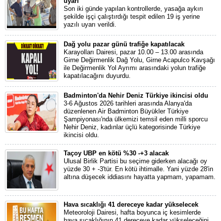
uyarı
Son iki günde yapılan kontrollerde, yasağa aykırı
şekilde işçi çalıştırdığı tespit edilen 19 iş yerine
yazılı uyarı verildi.
Dağ yolu pazar günü trafiğe kapatılacak
Karayolları Dairesi, pazar 10.00 – 13.00 arasında
Girne Değirmenlik Dağ Yolu, Girne Acapulco Kavşağı
ile Değirmenlik Yol Ayrımı arasındaki yolun trafiğe
kapatılacağını duyurdu.
Badminton'da Nehir Deniz Türkiye ikincisi oldu
3-6 Ağustos 2026 tarihleri arasında Alanya'da
düzenlenen Air Badminton Büyükler Türkiye
Şampiyonası'nda ülkemizi temsil eden milli sporcu
Nehir Deniz, kadınlar üçlü kategorisinde Türkiye
ikincisi oldu.
Taçoy UBP en kötü %30 -+3 alacak
Ulusal Birlik Partisi bu seçime giderken alacağı oy
yüzde 30 + -3'tür. En kötü ihtimalle. Yani yüzde 28'in
altına düşecek iddiasını hayatta yapmam, yapamam.
Hava sıcaklığı 41 dereceye kadar yükselecek
Meteoroloji Dairesi, hafta boyunca iç kesimlerde
hava sıcaklığının 41 dereceye kadar yükseleceğini