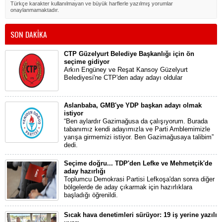
Türkçe karakter kullanılmayan ve büyük harflerle yazılmış yorumlar
onaylanmamaktadır.
SON DAKİKA
CTP Güzelyurt Belediye Başkanlığı için ön
seçime gidiyor
Arkın Engüney ve Reşat Kansoy Güzelyurt
Belediyesi'ne CTP'den aday adayı oldular
Aslanbaba, GMB'ye YDP başkan adayı olmak
istiyor
“Ben aylardır Gazimağusa da çalışıyorum. Burada
tabanımız kendi adayımızla ve Parti Amblemimizle
yarışa girmemizi istiyor. Ben Gazimağusaya talibim”
dedi.
Seçime doğru... TDP'den Lefke ve Mehmetçik'de
aday hazırlığı
Toplumcu Demokrasi Partisi Lefkoşa'dan sonra diğer
bölgelerde de aday çıkarmak için hazırlıklara
başladığı öğrenildi.
Sıcak hava denetimleri sürüyor: 19 iş yerine yazılı