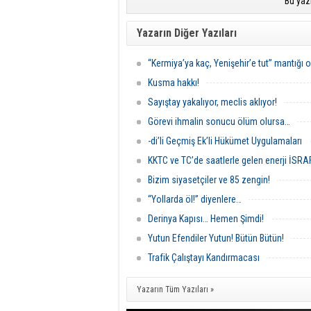
Bu yaz
Yazarın Diğer Yazıları
“Kermiya’ya kaç, Yenişehir’e tut” mantığı 
Kusma hakkı!
Sayıştay yakalıyor, meclis aklıyor!
Görevi ihmalin sonucu ölüm olursa…
-di’li Geçmiş Ek’li Hükümet Uygulamaları
KKTC ve TC’de saatlerle gelen enerji İSRAF
Bizim siyasetçiler ve 85 zengin!
“Yollarda öl!” diyenlere…
Derinya Kapısı… Hemen Şimdi!
Yutun Efendiler Yutun! Bütün Bütün!
Trafik Çalıştayı Kandırmacası
Yazarın Tüm Yazıları »