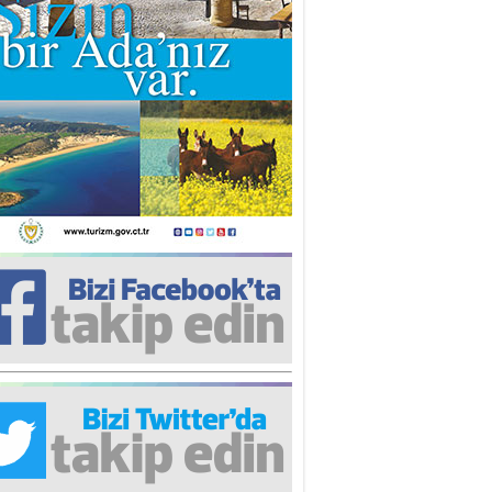
iz TUNCEL
öz göre göre…
ner ULUTAŞ
şallah St. Lois ile Hakkaido
ası gibi olmayız !...
i KİŞMİR
IRSAT VE KORKU
rgut ÇALICI
i Lakırdı da benden!
d. Doç. Ercan HOŞKARA
atırım Yapmazsan Var Olamazsın:
edefteki Kurum Kıb-Tek
na Sarro
şıma gelen skandal olayı