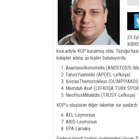
23 Eyl
KIBRI
kısa adıyla KOP kurulmuş oldu. Tüzüğü hazır
kulüpler adına, şu kişiler bulunuyordu:
Anastasisİkonomidis (ANOSTOSİS-Ma
FanosYuannidis (APOEL-Lefkoşa)
KostasThemistokleus (OLİMPİYAKOS
Memduh Asaf (LEFKOŞA TÜRK SPOR
NeofitosMihailidis (TRUSY-Lefkoşa)
KOP’u oluşturan diğer takımlar ise şunlardı:
AEL-Leymosun
ARİS-Leymosun
EPA-Larnaka
Sadece kendi toplum üyelerinden oluşan Tür