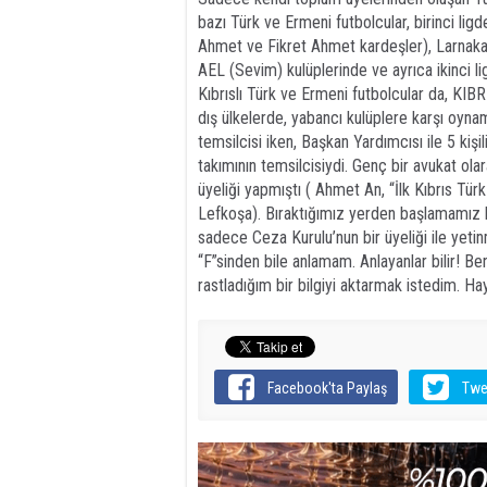
bazı Türk ve Ermeni futbolcular, birinci li
Ahmet ve Fikret Ahmet kardeşler), Larnak
AEL (Sevim) kulüplerinde ve ayrıca ikinci lig
Kıbrıslı Türk ve Ermeni futbolcular da, KI
dış ülkelerde, yabancı kulüplere karşı oynam
temsilcisi iken, Başkan Yardımcısı ile 5 kişi
takımının temsilcisiydi. Genç bir avukat o
üyeliği yapmıştı ( Ahmet An, “İlk Kıbrıs Tü
Lefkoşa). Bıraktığımız yerden başlamamız ka
sadece Ceza Kurulu’nun bir üyeliği ile yeti
“F”sinden bile anlamam. Anlayanlar bilir! 
rastladığım bir bilgiyi aktarmak istedim. Hayı
Facebook'ta Paylaş
Twe