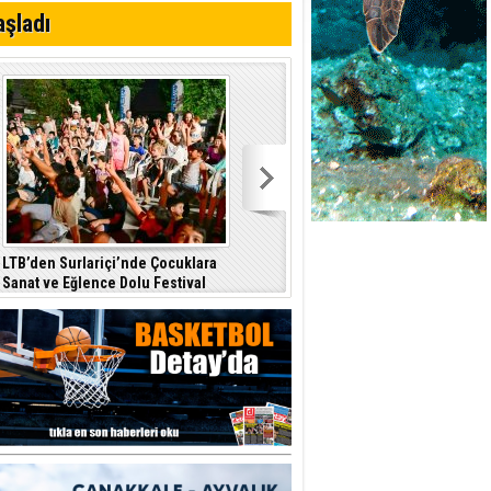
ıya kalınmaması
aşladı
ı yönetim
LTB’den Surlariçi’nde Çocuklara
CTP, Cezaevi Disiplin Tüzüğü’nde
Sanat ve Eğlence Dolu Festival
yapılan değişiklikleri Anayasa
Mahkemesi’ne taşıdı