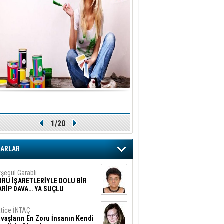
1/20
ZARLAR
şegül Garabli
ORU İŞARETLERİYLE DOLU BİR
ARİP DAVA… YA SUÇLU
EĞİLSE???
tice İNTAÇ
vaşların En Zoru İnsanın Kendi