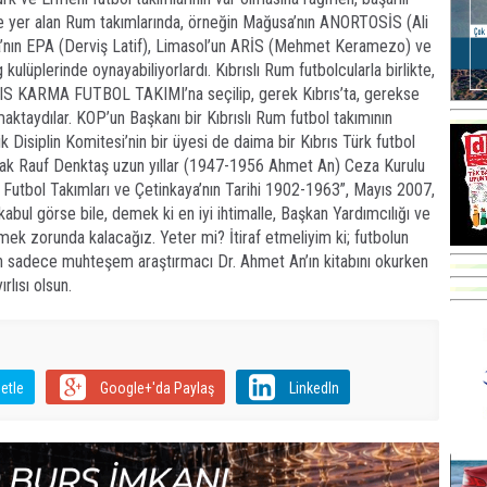
gde yer alan Rum takımlarında, örneğin Mağusa’nın ANORTOSİS (Ali
a’nın EPA (Derviş Latif), Limasol’un ARİS (Mehmet Keramezo) ve
 kulüplerinde oynayabiliyorlardı. Kıbrıslı Rum futbolcularla birlikte,
BRIS KARMA FUTBOL TAKIMI’na seçilip, gerek Kıbrıs’ta, gerekse
aktaydılar. KOP’un Başkanı bir Kıbrıslı Rum futbol takımının
lik Disiplin Komitesi’nin bir üyesi de daima bir Kıbrıs Türk futbol
larak Rauf Denktaş uzun yıllar (1947-1956 Ahmet An) Ceza Kurulu
rk Futbol Takımları ve Çetinkaya’nın Tarihi 1902-1963”, Mayıs 2007,
bul görse bile, demek ki en iyi ihtimalle, Başkan Yardımcılığı ve
nmek zorunda kalacağız. Yeter mi? İtiraf etmeliyim ki; futbolun
Ben sadece muhteşem araştırmacı Dr. Ahmet An’ın kitabını okurken
rlısı olsun.
etle
Google+'da Paylaş
LinkedIn