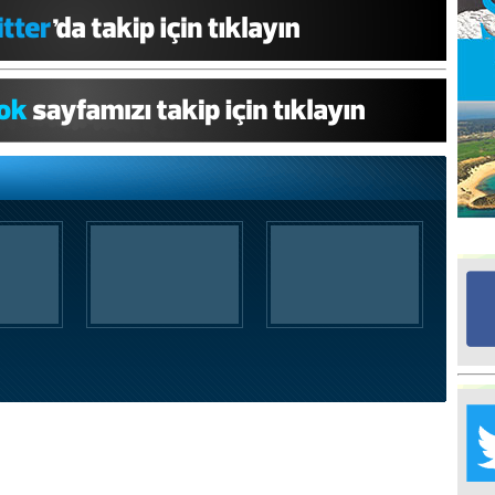
Ed
G
Ta
İn
Ad
Al
F
Tu
İk
Yr
Y
H
Ra
Ba