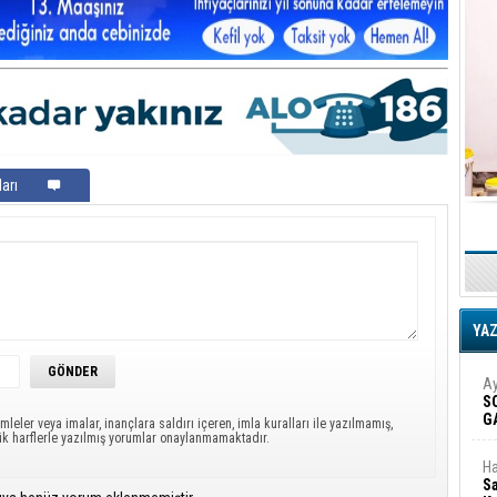
arı
YA
Ay
S
G
mleler veya imalar, inançlara saldırı içeren, imla kuralları ile yazılmamış,
D
ük harflerle yazılmış yorumlar onaylanmamaktadır.
Ha
Sa