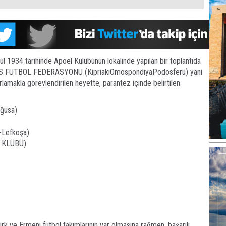
ül 1934 tarihinde Apoel Kulübünün lokalinde yapılan bir toplantıda
S FUTBOL FEDERASYONU (KipriakiOmospondiyaPodosferu) yani
lamakla görevlendirilen heyette, parantez içinde belirtilen
ğusa)
-Lefkoşa)
 KLÜBÜ)
k ve Ermeni futbol takımlarının var olmasına rağmen, başarılı