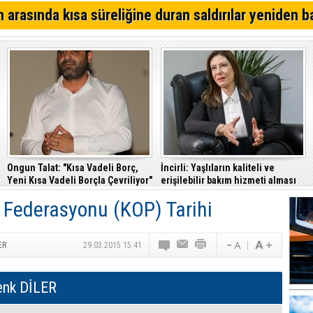
anlayışıdır
GÜÇ-SEN: Silo kazasına benzer bir felaketle karşı karş
 arasında kısa süreliğine duran saldırılar yeniden b
adına harekete geçtik
“CTP’nin yönettiği belediyeler katılımcı ve insan odakl
anlayışıyla fark yaratıyor”
İskele, Uluslararası Yarı Maraton Parkuruna kavuştu
Ongun Talat: "Kısa Vadeli Borç,
İncirli: Yaşlıların kaliteli ve
Yeni Kısa Vadeli Borçla Çevriliyor"
erişilebilir bakım hizmeti alması
en temel önceliğimiz
l Federasyonu (KOP) Tarihi
ER
29.03.2015 15:41
enk DİLER