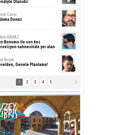
ndiyle Olanıdır
mit Caner
ğlama Duvarı
dem KAVAZ
an Bonomo ile son kez
rovizyon sahnesinde yer alan
rkiye 10 yıl aradan sonra
eniden yarışmaya dönecek mi?
rat Borak
erelden, Genele Planlama!
1
2
3
4
5
rkut YILMABAŞAR
yrak tartışmaları ve ihalesiz
ler!
if Alasya
015 SONRASI VE AKINCI.
tma Baysal
URLAR İÇİ’NDE KOLAYDIR ÖLMEK