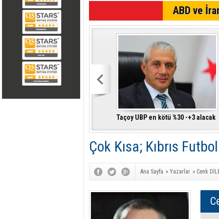
SON DAKİKA
ABD ve İran
Taçoy UBP en kötü %30 -+3 alacak
Çok Kısa; Kıbrıs Futbo
Ana Sayfa
»
Yazarlar
»
Cenk DİL
C