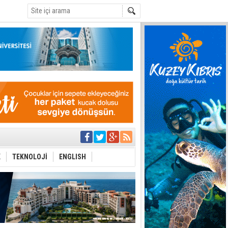
C
Çevriliyor"
alması en temel
 Anlatmalıyız”
K
TEKNOLOJİ
ENGLISH
 Festival
i Anayasa
yaşamını yitirdi
ar
ezden geliniyor
bir yönetim