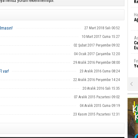
ıya henüz yorum eklenmemiştir.
Ke
Ha
A
olmasın!
27 Mart 2018 Salı 00:52
10 Mart 2017 Cuma 15:27
A
C
02 Şubat 2017 Perşembe 09:32
Eu
Tü
04 Ocak 2017 Çarşamba 12:20
y
Fı
29 Aralık 2016 Perşembe 08:00
Y
I var!
23 Aralık 2016 Cuma 08:24
22 Aralık 2016 Perşembe 14:24
E
20 Aralık 2016 Salı 15:35
Ba
iş
07 Aralık 2015 Pazartesi 09:02
04 Aralık 2015 Cuma 09:19
Ar
2
23 Kasım 2015 Pazartesi 12:31
Fa
S