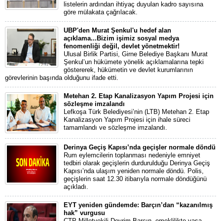
listelerin ardından ihtiyaç duyulan kadro sayısına
göre mülakata çağrılacak.
UBP'den Murat Şenkul'u hedef alan
açıklama...Bizim işimiz sosyal medya
fenomenliği değil, devlet yönetmektir!
Ulusal Birlik Partisi, Girne Belediye Başkanı Murat
Şenkul’un hükümete yönelik açıklamalarına tepki
göstererek, hükümetin ve devlet kurumlarının
görevlerinin başında olduğunu ifade etti.
Metehan 2. Etap Kanalizasyon Yapım Projesi için
sözleşme imzalandı
Lefkoşa Türk Belediyesi’nin (LTB) Metehan 2. Etap
Kanalizasyon Yapım Projesi için ihale süreci
tamamlandı ve sözleşme imzalandı.
Derinya Geçiş Kapısı’nda geçişler normale döndü
Rum eylemcilerin toplanması nedeniyle emniyet
tedbiri olarak geçişlerin durdurulduğu Derinya Geçiş
Kapısı’nda ulaşım yeniden normale döndü. Polis,
geçişlerin saat 12.30 itibarıyla normale döndüğünü
açıkladı.
EYT yeniden gündemde: Barçın’dan “kazanılmış
hak” vurgusu
CTP Milletvekili Devrim Barçın, emeklilikte yaşa