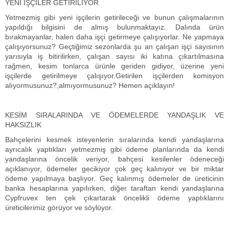
YENİ İŞÇİLER GETİRİLİYOR
Yetmezmiş gibi yeni işçilerin getirileceği ve bunun çalışmalarının
yapıldığı bilgisini de almış bulunmaktayız. Dalında ürün
bırakmayanlar, halen daha işçi getirmeye çalışıyorlar. Ne yapmaya
çalışıyorsunuz? Geçtiğimiz sezonlarda şu an çalışan işçi sayısının
yarısıyla iş bitirilirken, çalışan sayısı iki katına çıkartılmasına
rağmen, kesim tonlarca ürünle geriden gidiyor, üzerine yeni
işçilerde getirilmeye çalışıyor.Getirilen işçilerden komisyon
alıyormusunuz?,almıyormusunuz? Hemen açıklayın!
KESİM SIRALARINDA VE ÖDEMELERDE YANDAŞLIK VE
HAKSIZLIK
Bahçelerini kesmek isteyenlerin sıralarında kendi yandaşlarına
ayrıcalık yaptıkları yetmezmiş gibi ödeme planlarında da kendi
yandaşlarına öncelik veriyor, bahçesi kesilenler ödeneceği
açıklanıyor, ödemeler gecikiyor çok geç kalınıyor ve bir miktar
ödeme yapılmaya başlıyor. Geç kalınmış ödemeler de üreticinin
banka hesaplarına yapılırken, diğer taraftan kendi yandaşlarına
Cypfruvex ten çek çıkartarak öncelikli ödeme yaptıklarını
üreticilerimiz görüyor ve söylüyor.