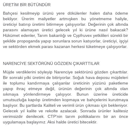
ÜRETİM BİR BÜTÜNDÜR
Bahçesi kesilmeyip ürünü yere dökülenler halen daha ödeme
bekliyor. Ürerim maliyetler artmışken bu yönetmeme haliyle,
üreticiyi batırıp üretimi bitirmeye çalışıyorlar. Değerinin çok altında
parasını alamayan üretici gelecek yıl ki ürüne nasıl bakacak?
Hükümet edenler, Tarım bakanlığı ve Cypfruvex yetkilileri sürekli bir
şekilde propoganda yapıp sorunlara sorun katıyorlar, üreticiyi, işçiyi
ve sektörden ekmek parası kazanan herkesi tüketmeye çalışıyorlar.
NARENCİYE SEKTÖRÜNÜ GÖZDEN ÇIKARTTILAR
Müjde verdiklerini söyleyip Narenciye sektörünü gözden çıkarttılar.
Bir sonraki yılki üretimi de bitiriyorlar. Soğuk hava deposu müjdeleri
ile toplumu kandırmaya çalışanlar üreticinin yüzünü paketleme
yapıp ihraç etmeye değil, ürünün değerinin çok altında olan
sıkmaya yönlendirmeye çalışıyor. Bunun üzerine üreticide
umutsuzluğa kapılıp üretimden kopmaya ve bahçelerini kurutmaya
başlıyor. Bu şartlarda Kaliteli ve verimli ürün çıkması için bekleniyor.
Gelecek yıl kalite ve rekolte azalacak. Sonrada ürünler kalitesiz
verimsizdir denilecek. CTP'nin tarım politikalarını bir an önce
uygulamaya başlayınız. Aksi halde üretici bitecektir.