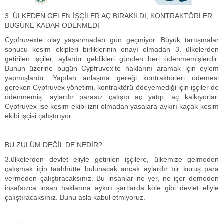
3. ÜLKEDEN GELEN İŞÇİLER AÇ BIRAKILDI, KONTRAKTÖRLER
BUGÜNE KADAR ÖDENMEDİ
Cypfruvexte olay yaşanmadan gün geçmiyor. Büyük tartışmalar
sonucu kesim ekipleri birliklerinin onayı olmadan 3. ülkelerden
getirilen işçiler, aylardır geldikleri günden beri ödenmemişlerdir.
Bunun üzerine bugün Cypfruvex'te haklarını aramak için eylem
yapmışlardır. Yapılan anlaşma gereği kontraktörleri ödemesi
gereken Cypfruvex yönetimi, kontraktörü ödeyemediği için işçiler de
ödenmemiş, aylardır parasız çalışıp aç yatıp, aç kalkıyorlar.
Cypfruvex ise kesim ekibi izni olmadan yasalara aykırı kaçak kesim
ekibi işçisi çalıştırıyor.
BU ZULÜM DEĞİL DE NEDİR?
3.ülkelerden devlet eliyle getirilen işçilere, ülkemize gelmeden
çalışmak için taahhütte bulunacak ancak aylardır bir kuruş para
vermeden çalıştıracaksınız. Bu insanlar ne yer, ne içer demeden
insafsızca insan haklarına aykırı şartlarda köle gibi devlet eliyle
çalıştıracaksınız. Bunu asla kabul etmiyoruz.