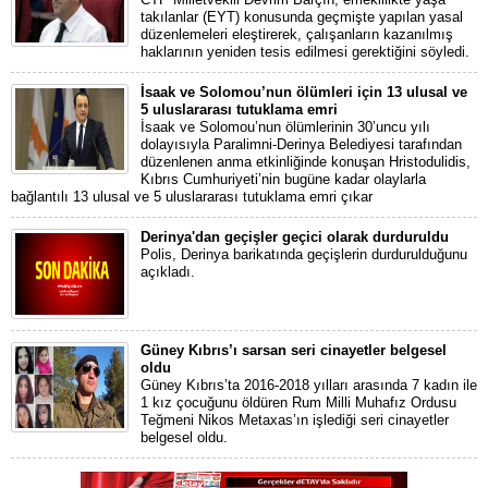
takılanlar (EYT) konusunda geçmişte yapılan yasal
düzenlemeleri eleştirerek, çalışanların kazanılmış
haklarının yeniden tesis edilmesi gerektiğini söyledi.
İsaak ve Solomou’nun ölümleri için 13 ulusal ve
5 uluslararası tutuklama emri
İsaak ve Solomou’nun ölümlerinin 30’uncu yılı
dolayısıyla Paralimni-Derinya Belediyesi tarafından
düzenlenen anma etkinliğinde konuşan Hristodulidis,
Kıbrıs Cumhuriyeti’nin bugüne kadar olaylarla
bağlantılı 13 ulusal ve 5 uluslararası tutuklama emri çıkar
Derinya'dan geçişler geçici olarak durduruldu
Polis, Derinya barikatında geçişlerin durdurulduğunu
açıkladı.
Güney Kıbrıs’ı sarsan seri cinayetler belgesel
oldu
Güney Kıbrıs’ta 2016-2018 yılları arasında 7 kadın ile
1 kız çocuğunu öldüren Rum Milli Muhafız Ordusu
Teğmeni Nikos Metaxas’ın işlediği seri cinayetler
belgesel oldu.