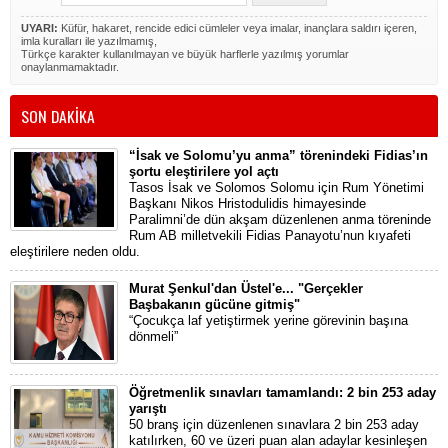
UYARI:
Küfür, hakaret, rencide edici cümleler veya imalar, inançlara saldırı içeren,
imla kuralları ile yazılmamış,
Türkçe karakter kullanılmayan ve büyük harflerle yazılmış yorumlar
onaylanmamaktadır.
SON DAKİKA
“İsak ve Solomu’yu anma” törenindeki Fidias’ın
şortu eleştirilere yol açtı
Tasos İsak ve Solomos Solomu için Rum Yönetimi
Başkanı Nikos Hristodulidis himayesinde
Paralimni’de dün akşam düzenlenen anma töreninde
Rum AB milletvekili Fidias Panayotu’nun kıyafeti
eleştirilere neden oldu.
Murat Şenkul'dan Üstel'e... "Gerçekler
Başbakanın gücüne gitmiş"
“Çocukça laf yetiştirmek yerine görevinin başına
dönmeli”
Öğretmenlik sınavları tamamlandı: 2 bin 253 aday
yarıştı
50 branş için düzenlenen sınavlara 2 bin 253 aday
katılırken, 60 ve üzeri puan alan adaylar kesinleşen