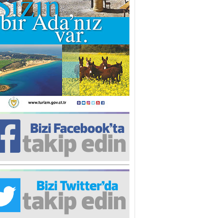
nür Rahvancıoğlu
pülizm Nedir? Ne Değildir?
re Ergen
banın Gidişi
nk DİLER
ermiya’ya kaç, Yenişehir’e tut”
ntığı olmasın!
stafa Keleşzade
erkes bu kadar yalnızken neden
rkes bu kadar yalnız?!
hsin Oygar
sıl iyi olunur?
lin ULUÇ
Haklı olmak’’ istersen…