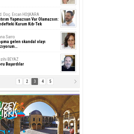
d. Doç. Ercan HOŞKARA
atırım Yapmazsan Var Olamazsın:
edefteki Kurum Kıb-Tek
na Sarro
şıma gelen skandal olayı
azıyorum…
zihi BEYAZ
ru Başardılar
1
2
3
4
5
hmet İşcan
stafa Akıncı’ya Saldırmanın
yanılmaz Hafifliği !..
al Ziya
ükümet "huzur ve
üvenlik"konusunu ciddiye almalı
esut GÜNSEV
LTINI ÇİZDİĞİM SATIRLAR