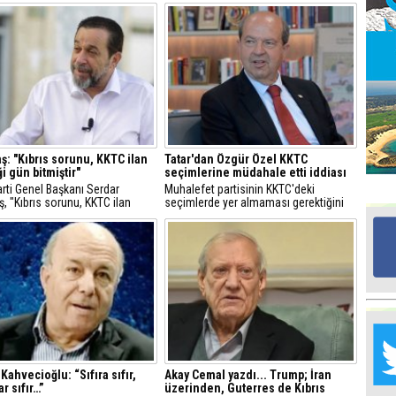
Mü
Po
Ha
Ba
ş: "Kıbrıs sorunu, KKTC ilan
Tatar'dan Özgür Özel KKTC
i gün bitmiştir"
seçimlerine müdahale etti iddiası
Ce
rti Genel Başkanı Serdar
Muhalefet partisinin KKTC'deki
“K
, "Kıbrıs sorunu, KKTC ilan
seçimlerde yer almaması gerektiğini
ma
i gün bitmiştir" dedi.
söyleyen Tatar, "Kendisi orada
muhalefet partisinin genel başkanı.
Muhalefet partisinin buradaki seçimde
Mu
ne işi vardı?" ifadelerini kullandı.
H
he
Ta
Na
Kahvecioğlu: “Sıfıra sıfır,
Akay Cemal yazdı... Trump; İran
Me
r sıfır…”
üzerinden, Guterres de Kıbrıs
‘’