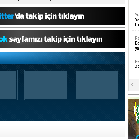
Yr
Y
H
Ra
Ba
y
Ne
Zo
A
Mu
Da
Öz
H
g
M
A