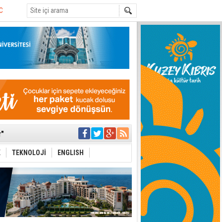
i
 planlayan
 yer sis olacak
r"
ddiası
sonu olur
 iktidarlarında bu
K
TEKNOLOJİ
ENGLISH
stos'da ara
 Kıbrıs
dine düştüklerine