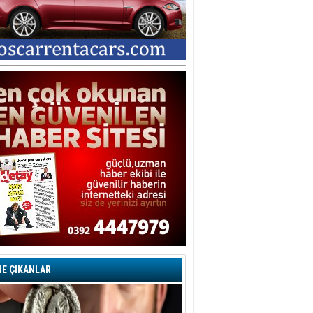
şegül Garabli
ORU İŞARETLERİYLE DOLU BİR
ARİP DAVA… YA SUÇLU
EĞİLSE???
tice İNTAÇ
vaşların En Zoru İnsanın Kendi
ndiyle Olanıdır
mit Caner
ğlama Duvarı
dem KAVAZ
an Bonomo ile son kez
rovizyon sahnesinde yer alan
rkiye 10 yıl aradan sonra
eniden yarışmaya dönecek mi?
rat Borak
erelden, Genele Planlama!
E ÇIKANLAR
rkut YILMABAŞAR
yrak tartışmaları ve ihalesiz