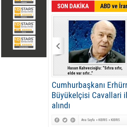
SON DAKİKA
ABD ve İran
Liderlerden Kıbrıs usulü
Hasan Kahvecioğlu: “Sıfıra sıfır,
görüşme.. Tatil Bitince 26
elde var sıfır…”
Ağustos'da ara bölgede
Cumhurbaşkanı Erhürm
görüşecekler
Büyükelçisi Cavallari i
alındı
Ana Sayfa
»
KIBRIS
»
KIBRIS