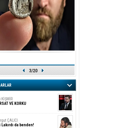
ler!
if Alasya
015 SONRASI VE AKINCI.
tma Baysal
URLAR İÇİ’NDE KOLAYDIR ÖLMEK
iz TUNCEL
öz göre göre…
3/20
ner ULUTAŞ
şallah St. Lois ile Hakkaido
ZARLAR
ası gibi olmayız !...
i KİŞMİR
IRSAT VE KORKU
rgut ÇALICI
i Lakırdı da benden!