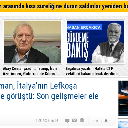
 arasında kısa süreliğine duran saldırılar yeniden b
Akay Cemal yazdı... Trump; İran
Erçakıca yazdı... Halkta CTP
üzerinden, Guterres de Kıbrıs
vekilleri bakan olmak derdine
üzerinden başarı öyküsü istiyor
düştüklerine dair bir izlenim var
an, İtalya’nın Lefkoşa
le görüştü: Son gelişmeler ele
11.05.2026 16:46