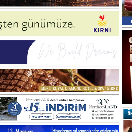
Ay
S
G
D
Ha
Sa
Ke
Ha
A
A
C
Eu
Tü
y
Fı
Y
ÖN
E
Ba