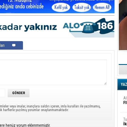
iş
Ar
2
Fa
S
arı
Ed
G
Ta
İn
YA
Ad
Al
F
mleler veya imalar, inançlara saldırı içeren, imla kuralları ile yazılmamış,
ük harflerle yazılmış yorumlar onaylanmamaktadır.
Tu
İk
ere henüz yorum eklenmemiştir.