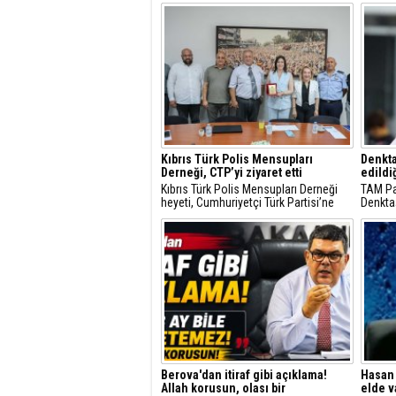
Kıbrıs Türk Polis Mensupları
Denkta
Derneği, CTP’yi ziyaret etti
edildiğ
Kıbrıs Türk Polis Mensupları Derneği
TAM Pa
heyeti, Cumhuriyetçi Türk Partisi’ne
Denktaş
(CTP) teşekkür ve nezaket ziyaretinde
edildiğ
bulundu.
Berova'dan itiraf gibi açıklama!
Hasan 
Allah korusun, olası bir
elde va