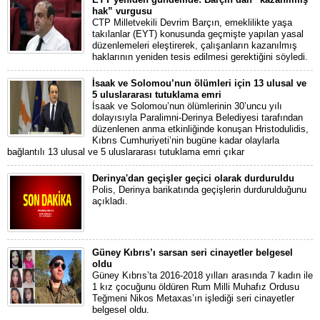
hak” vurgusu
CTP Milletvekili Devrim Barçın, emeklilikte yaşa
takılanlar (EYT) konusunda geçmişte yapılan yasal
düzenlemeleri eleştirerek, çalışanların kazanılmış
haklarının yeniden tesis edilmesi gerektiğini söyledi.
İsaak ve Solomou’nun ölümleri için 13 ulusal ve
5 uluslararası tutuklama emri
İsaak ve Solomou’nun ölümlerinin 30’uncu yılı
dolayısıyla Paralimni-Derinya Belediyesi tarafından
düzenlenen anma etkinliğinde konuşan Hristodulidis,
Kıbrıs Cumhuriyeti’nin bugüne kadar olaylarla
bağlantılı 13 ulusal ve 5 uluslararası tutuklama emri çıkar
Derinya'dan geçişler geçici olarak durduruldu
Polis, Derinya barikatında geçişlerin durdurulduğunu
açıkladı.
Güney Kıbrıs’ı sarsan seri cinayetler belgesel
oldu
Güney Kıbrıs’ta 2016-2018 yılları arasında 7 kadın ile
1 kız çocuğunu öldüren Rum Milli Muhafız Ordusu
Teğmeni Nikos Metaxas’ın işlediği seri cinayetler
belgesel oldu.