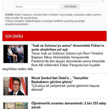
UYARI:
Küfür, hakaret, rencide edici cümleler veya imalar, inançlara saldırı içeren,
imla kuralları ile yazılmamış,
Türkçe karakter kullanılmayan ve büyük harflerle yazılmış yorumlar
onaylanmamaktadır.
SON DAKİKA
“İsak ve Solomu’yu anma” törenindeki Fidias’ın
şortu eleştirilere yol açtı
Tasos İsak ve Solomos Solomu için Rum Yönetimi
Başkanı Nikos Hristodulidis himayesinde
Paralimni’de dün akşam düzenlenen anma töreninde
Rum AB milletvekili Fidias Panayotu’nun kıyafeti
eleştirilere neden oldu.
Murat Şenkul'dan Üstel'e... "Gerçekler
Başbakanın gücüne gitmiş"
“Çocukça laf yetiştirmek yerine görevinin başına
dönmeli”
Öğretmenlik sınavları tamamlandı: 2 bin 253 aday
yarıştı