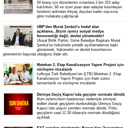
50 branş için düzenlenen sınavlara 2 bin 253 aday
katılırken, 60 ve üzeri puan alan adaylar kesinleşen
listelerin ardından ihtiyaç duyulan kadro sayısına
göre mülakata çağrılacak.
UBP'den Murat Şenkul'u hedef alan
açıklama...Bizim işimiz sosyal medya
fenomenliği değil, devlet yönetmektir!
Ulusal Birlik Partisi, Girne Belediye Başkanı Murat
Şenkul’un hükümete yönelik açıklamalarına tepki
göstererek, hükümetin ve devlet kurumlarının
görevlerinin başında olduğunu ifade etti.
Metehan 2. Etap Kanalizasyon Yapım Projesi için
sözleşme imzalandı
Lefkoşa Türk Belediyesi’nin (LTB) Metehan 2. Etap
Kanalizasyon Yapım Projesi için ihale süreci
tamamlandı ve sözleşme imzalandı.
Derinya Geçiş Kapısı’nda geçişler normale döndü
Rum eylemcilerin toplanması nedeniyle emniyet
tedbiri olarak geçişlerin durdurulduğu Derinya Geçiş
Kapısı’nda ulaşım yeniden normale döndü. Polis,
geçişlerin saat 12.30 itibarıyla normale döndüğünü
açıkladı.
EYT yeniden gündemde: Barçın’dan “kazanılmış