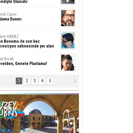
ndiyle Olanıdır
mit Caner
ğlama Duvarı
dem KAVAZ
an Bonomo ile son kez
rovizyon sahnesinde yer alan
rkiye 10 yıl aradan sonra
eniden yarışmaya dönecek mi?
rat Borak
erelden, Genele Planlama!
1
2
3
4
5
rkut YILMABAŞAR
yrak tartışmaları ve ihalesiz
ler!
if Alasya
015 SONRASI VE AKINCI.
tma Baysal
URLAR İÇİ’NDE KOLAYDIR ÖLMEK