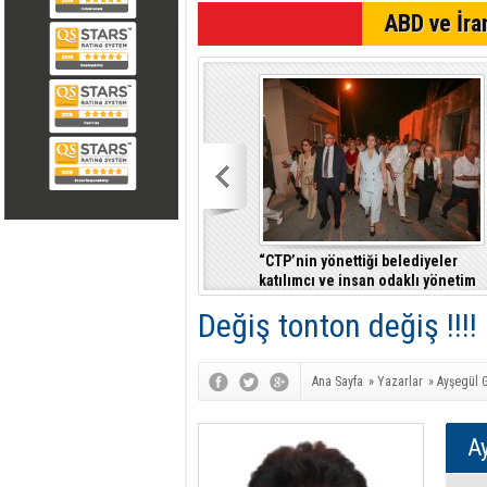
SON DAKİKA
ABD ve İran
“CTP’nin yönettiği belediyeler
katılımcı ve insan odaklı yönetim
anlayışıyla fark yaratıyor”
Değiş tonton değiş !!!!
Ana Sayfa
»
Yazarlar
»
Ayşegül G
Ay