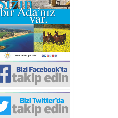
iz TUNCEL
öz göre göre…
ner ULUTAŞ
şallah St. Lois ile Hakkaido
ası gibi olmayız !...
i KİŞMİR
IRSAT VE KORKU
rgut ÇALICI
i Lakırdı da benden!
d. Doç. Ercan HOŞKARA
atırım Yapmazsan Var Olamazsın:
edefteki Kurum Kıb-Tek
na Sarro
şıma gelen skandal olayı