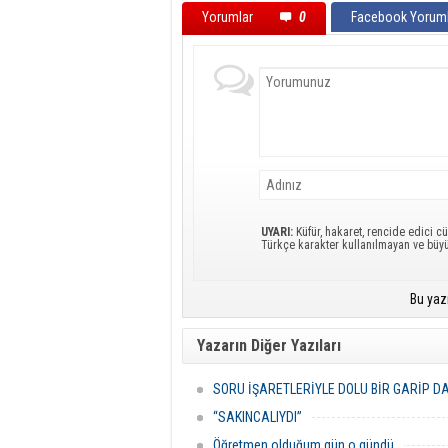
Yorumlar
0
Facebook Yoruml
UYARI:
Küfür, hakaret, rencide edici cü
Türkçe karakter kullanılmayan ve büy
Bu yaz
Yazarın Diğer Yazıları
SORU İŞARETLERİYLE DOLU BİR GARİP D
“SAKINCALIYDI”
Öğretmen olduğum gün o gündü