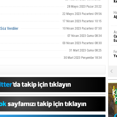
Ke
28 Mayıs 2023 Pazar 20:22
Ha
22 Mayıs 2023 Pazartesi 09:56
A
17 Nisan 2023 Pazartesi 10:15
e Söz Verdiler
10 Nisan 2023 Pazartesi 07:50
A
07 Nisan 2023 Cuma 08:34
C
Eu
03 Nisan 2023 Pazartesi 08:30
Tü
y
31 Mart 2023 Cuma 08:25
Fı
Y
30 Mart 2023 Perşembe 18:34
E
Ba
iş
Ar
2
Fa
S