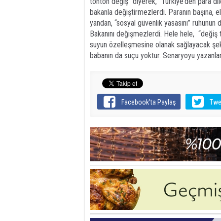
tonton değiş” diyerek, “Türkiye’den para dil
bakanla değiştirmezlerdi. Paranın başına, e
yandan, “sosyal güvenlik yasasını” ruhunun de
Bakanını değişmezlerdi. Hele hele, “değiş to
suyun özelleşmesine olanak sağlayacak şeki
babanın da suçu yoktur. Senaryoyu yazanla
Facebook'ta Paylaş
Twe