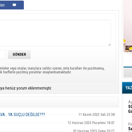
arı
mleler veya imalar, inançlara saldırı içeren, imla kuralları ile yazılmamış,
ük harflerle yazılmış yorumlar onaylanmamaktadır.
YA
ıya henüz yorum eklenmemiştir.
Ay
S
G
AVA… YA SUÇLU DEĞİLSE???
11 Kasım 2025 Salı 23:38
D
12 Haziran 2023 Pazartesi 18:07
Ha
Sa
02 Haziran 2023 Cuma 20:27