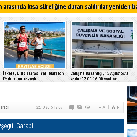
Kıbrıs Türk Polis Mensupları Derneği, CTP’yi ziyaret ett
 arasında kısa süreliğine duran saldırılar yeniden b
64. Geleneksel Mehmetçik Üzüm Festivali başladı
Özersay, DAÜ-SEN yetkilileriyle bir araya geldi
İskele, Uluslararası Yarı Maraton
Çalışma Bakanlığı, 15 Ağustos’a
Parkuruna kavuştu
kadar 12.00-16.00 saatleri
arasında güneş altında çalışmayı
yasakladı
arabli
22.10.2015 12:06
şegül Garabli