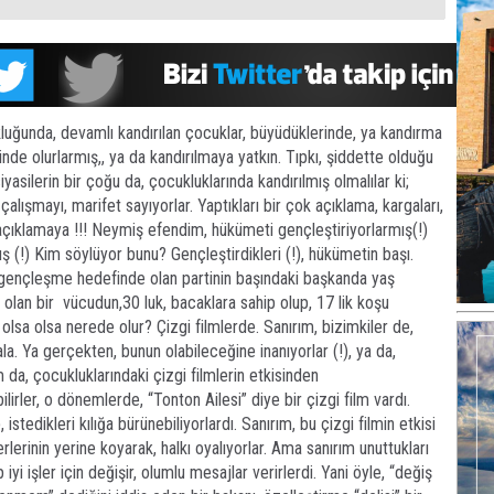
uğunda, devamlı kandırılan çocuklar, büyüdüklerinde, ya kandırma
inde olurlarmış,, ya da kandırılmaya yatkın. Tıpkı, şiddette olduğu
iyasilerin bir çoğu da, çocukluklarında kandırılmış olmalılar ki;
alışmayı, marifet sayıyorlar. Yaptıkları bir çok açıklama, kargaları,
açıklamaya !!! Neymiş efendim, hükümeti gençleştiriyorlarmış(!)
 (!) Kim söylüyor bunu? Gençleştirdikleri (!), hükümetin başı.
 gençleşme hedefinde olan partinin başındaki başkanda yaş
a olan bir vücudun,30 luk, bacaklara sahip olup, 17 lik koşu
sa olsa nerede olur? Çizgi filmlerde. Sanırım, bizimkiler de,
la. Ya gerçekten, bunun olabileceğine inanıyorlar (!), ya da,
m da, çocukluklarındaki çizgi filmlerin etkisinden
ilirler, o dönemlerde, “Tonton Ailesi” diye bir çizgi film vardı.
stedikleri kılığa bürünebiliyorlardı. Sanırım, bu çizgi filmin etkisi
erlerinin yerine koyarak, halkı oyalıyorlar. Ama sanırım unuttukları
 iyi işler için değişir, olumlu mesajlar verirlerdi. Yani öyle, “değiş