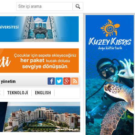
C
ıya kalınmaması
ı yönetim
K
TEKNOLOJİ
ENGLISH
eri arasında
i Şiddet Yasası
ti