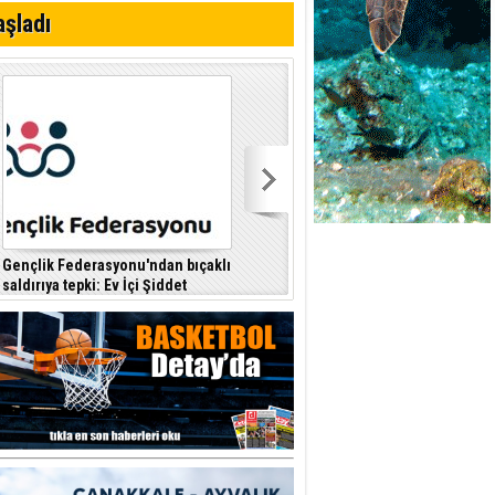
i
aşladı
Gençlik Federasyonu'ndan bıçaklı
Kıbrıs Türk Polis Mensupları
saldırıya tepki: Ev İçi Şiddet
Derneği, CTP’yi ziyaret etti
F
Yasası hayata geçirilmeli