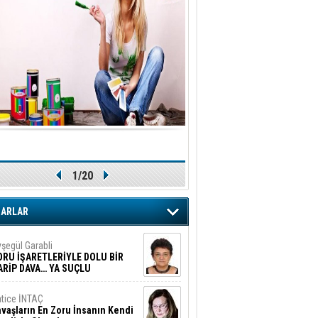
1/20
ZARLAR
şegül Garabli
ORU İŞARETLERİYLE DOLU BİR
ARİP DAVA… YA SUÇLU
EĞİLSE???
tice İNTAÇ
vaşların En Zoru İnsanın Kendi