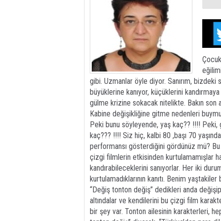
Çocukl
eğilim
gibi. Uzmanlar öyle diyor. Sanırım, bizdeki s
büyüklerine kanıyor, küçüklerini kandırmaya ç
gülme krizine sokacak nitelikte. Bakın son 
Kabine değişikliğine gitme nedenleri buymuş
Peki bunu söyleyende, yaş kaç?? !!!! Peki,
kaç??? !!!! Siz hiç, kalbi 80 ,başı 70 yaşınd
performansı gösterdiğini gördünüz mü? Bu ol
çizgi filmlerin etkisinden kurtulamamışlar ha
kandırabileceklerini sanıyorlar. Her iki duru
kurtulamadıklarının kanıtı. Benim yaştakiler b
“Değiş tonton değiş” dedikleri anda değişip, i
altındalar ve kendilerini bu çizgi film karakt
bir şey var. Tonton ailesinin karakterleri, hep