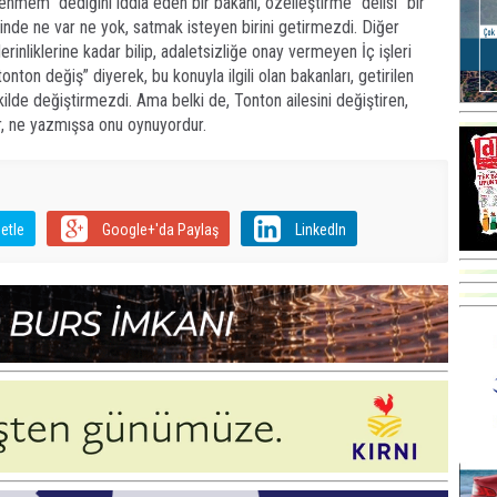
enmem” dediğini iddia eden bir bakanı, özelleştirme “delisi” bir
linde ne var ne yok, satmak isteyen birini getirmezdi. Diğer
rinliklerine kadar bilip, adaletsizliğe onay vermeyen İç işleri
nton değiş” diyerek, bu konuyla ilgili olan bakanları, getirilen
lde değiştirmezdi. Ama belki de, Tonton ailesini değiştiren,
r, ne yazmışsa onu oynuyordur.
etle
Google+'da Paylaş
LinkedIn