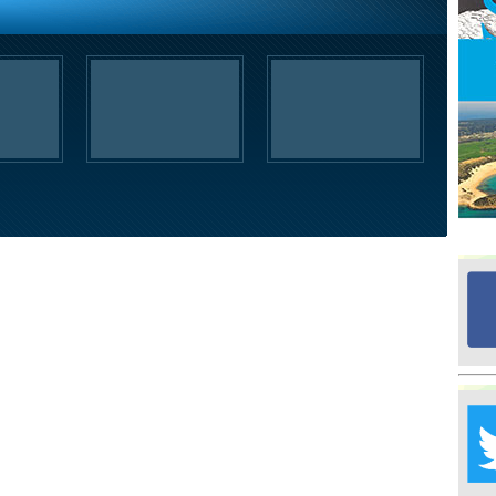
Ed
G
Ta
İn
Ad
Al
F
Tu
İk
Yr
Y
H
Ra
Ba