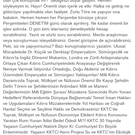
olan çok konuşmak mı?” dediğinizi duyar gibiyim. Hemen
söyleyeyim ki; Hayır! Önemli olan içerik ve etki. Halka ne getirip ne
götürüyor yapılmakta olan faaliyet. Zorlu Töre ne yapıyor ona
bakalım. Hemen hemen her Perşembe kürsüye çıkıyor.
Perşembeleri DENETİM günü olarak ayrılmış. Ne kadar önemli bir
işlev aslında. O gün kimi isterseniz denetleyebilir hesap
sorabilirsiniz. Yazılı ve sözlü soru sorabilirsiniz. Meclis araştırması
veya soruşturması isteyebilirsiniz. Genel görüşme de açtırabilirsiniz.
Peki, siz ne yapıyorsunuz? Bazı konuşmalarınızı yazalım: Ulusal
Mücadelede Dr. Küçük ve Denktaş/ Emperyalizm, Sömürgecilik ve
Kıbrıs’ta İngiliz Dönemi/ Makarios, Londra ve Zürih Anlaşmalarıyla
Ortaya Çıkan Kıbrıs Cumhuriyetindeki Anayasayı Değiştirerek
Nereye Varmak İstiyordu/ Ortadoğu, Doğu Akdeniz ve Kıbrıs
Üzerindeki Emperyalist ve Sömürgeci Yaklaşımlar/ Milli Kıbrıs
Davamızda Toprak, Mülkiyet ve Nüfusun Önemi/ Bir Kayıp Şehidin
Defin Töreni ve Şehitlerimizin Ardından/ Milli ve Manevi
Değerlerimizin Milli Eğitim Şurası/ Müzakere Sürecinde Rum-Yunan
Hedefleri/ Referandumla Dünyaya Bağlanmak/ Temel İnsan Hakları
ve Uygulamaları/ Kıbrıs Müzakerelerinde Yol Haritası ve Coğrafi
Harita/ Seçme ve Seçilme Hakkı ve Demokrasimiz/ KKTC’de
Toprak, Mülkiyet ve Nüfusun Ekonomiye Etkileri/ Kıbrıs Konusunu
Yaratan Rum-Yunan İkilisi Bedel Ödedi Mi?/ KKTC 30 Yaşında
Yaşasın Cumhuriyet/ Atatürk Diyor Ki: Cumhuriyet En Büyük
Erdemimizdir. Yaşasın KKTC/ Asrın Projesi Su ve KKTC’nin Ekolojik