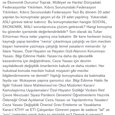
ve Ekonomik Durumu/ Toprak, Mülkiyet ve Harita/ Dünyadaki
Federasyonlar Yıkılırken, Kıbrıs Sorunundaki Federasyon
Yıkılırken, Kıbrıs Sorunundaki Federasyon Tezi Bu dönem 20 adet
yapılan bu konuşmalar geçen yıl da 19 adet yapılmış. Yukarıdaki
ASLİ göreve tekrar bakınız. Bu konuşmalardan hangisi SOSYAL,
EKONOMİK, MALİ sorunlarımıza çözüm getirecek? Hangi konuşma
bu görevler içerisinde değerlendirilebilir? Son olarak da Tufan
Erhürman Hoca neler yapmış ona bakalım. Bir kere herkesin övünç
kaynağı yapıp kendine “nema” çıkartmaya çalıştığı ve tüm meclisin
başarı hanesine yazmaya çalıştığı temel yasaların mimarıdır. İyi
İdare Yasası, Özel Hayatın ve Hayatın Gizli Alanının Korunması
Yasası, Bilgi Edinme Hakkı Yasası’na daha da işlevsellik
kazandırma için değiştirilmesi, Ceza Yasası için devrim
sayılabilecek değişiklik önerilerinin kabulü ve daha niceleri. Her
hukuksal konuda meclisin hukuk müşaviri gibi meclisi
bilgilendirmesine ne demeli? Yaptığı konuşmalara da bakmakta
fayda var. Mukayese yapma şansımız olur. Bilgi Edinme Hakkı İle
İlgili/ Yüksek İdare Mahkemesi’nin Okul Müdürleri Kararı/
Kamulaştırma Uygulamaları/ Özel Hayatın Gizliliği/ Vicdani Ret/
Çevre Mevzuatı/ Siyasi Partilerin Denetimi/ Öğretmenlerin Hazırlık
Ödeneği/ Ortak Açıklama/ Ceza Yasası ve Yapılandırma Yasaları/
Ceza Yasası Değişiklik Önerisi/ Grev Erteleme ve Yasaklama
Kararı/ KTHY ve ETİ Çalışanları Görevini yapan ile sadece “laf” ve
“şov” üretenleri şimdi daha iyi algıladık mı? Demek ki neymiş?