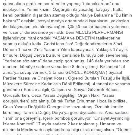
çatısı altına girdikten sonra neler yapmış “tutanaklardan” onu
inceleyelim. Yemin krizini, Özgürgün ile yaşadığı kavgayı, hatta
kendi partisinin dışarıdan atamış olduğu Maliye Bakanı’na “Bu kimin
bakanı?” deyişini, sosyal medya ortamındaki isyanlarını, yoldaşları
ile dalaşmasını ele almayacağım. Çünkü bunlar basında yeterince
ve “usanç” derecesinde yer aldı. Beni MECLİS PERFORMANSI
ilgilendiriyor. Yani oradaki YASAMA ve DENETİM faaliyetlerine
yapmış olduğu katkı. Gerisi fasa fiso! Değerlendirmelerim 8’nci
Dönem 1’nci ve 2’nci Yasama Yılını kapsayacak. Yaklaşık 17 aylık
bir süre. Doğuş Derya bu süre içerisinde kürsüyü pek sevememiş.
“Yerinden söz atma” daha cazip görünmüş. 146 defa yerinden söz
atarken, kürsüye sadece ve sadece 8 defa çıkmış. Bir tanesi “laf
atma”ya cevap vermek, 3 tanesi GÜNCEL KONUŞMA ( Siyasal
Partiler Yasası ve Cinsiyet Kotası, Öğrenci Bursları Tüzüğü İle İlgili,
Müzakere Sürecine Kadınların Dâhil Edilmesi), 4 tanesi de yasama
gününde ( Burslarla ilgili, Çalışma ve Sosyal Güvenlik Bütçesi
Görüşülürken, Ceza Yasası Değişikliği, Organ Nakli Yasası
görüşülürken) söz almış. Bir tek Tufan Erhürman Hoca ile birlikte,
Ceza Yasası Değişiklik Önergesi’ne imza atmış. Özel bir komite
kurulmuş. Tam da Doğuş Derya’ya göre diyeceksiniz. Ama sadece
“ismi” ona göreymiş. İçerik bomboş görünüyor. “Cinsiyet Ayrımcılığı
İzleme Komitesi” 17 ayda sadece 2 kez toplanmış. Umarım ve
dilerim ki Meclis web sayfasında bu bilgi eksik olmuş olsun. “Önemli