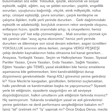
bulunmaktan söz edilir. Yoksulluk, işsizlik, ekonomik ve sosyal
eşitsizlik, sağlık, eğitim, suç ve şiddet sorunları, yaşlılık, engellilik
sorunları, uyuşturucu bağımlığı, ırkçılık, etnik milliyetçilik, nüfus
artışı, cinsiyet eşitsizliği, çevre sorunları, çarpık kentleşme ve
çalışma ilişkileri, trafik yerli yerinde dururken… Gelir dağılımındaki
eşitsizlik ve adaletsizliği, borçluluk oranının rekor seviyede oluşunu,
enflasyon hızını, işsizlik oranındaki artışı, iş cinayetlerini, henüz
“arpa boyu yol” kat edip çözmemişken... Mali sorunları çözmek için
tek çareniz olan “avuç açma ekonomisi” henüz yerli yerinde
dururken ve dilenmeye son sürat devam ederken, asgari ücretlileri
YOKSULLUK sınırının altına iterken, zengine VERGİ PEŞKEŞİ
çekip devletin kaynaklarının heba olmasına kol kanat gererken…
Anayasa, Yurttaşlık Yasası, Seçim ve Halkoylaması Yasası, Siyasal
Partiler Yasası, Çevre Yasaları, Gıda Yasaları, Sağlık Yasaları,
Eğitim Yasaları gibi TEMEL yasal eksiklikleri bile henüz emekleme
aşamasına bile getiremezken, kimi kandırabildiğinizi durup
düşünmeniz gerekmektedir. Hangi ASLİ görevinizi yerine getirdiniz
ki? Yüce Meclis’te kavgadan, gürültüden, birbirinizi suçlamaktan,
halkı yanıltmak ve kandırmaktan başka ne yapıyorsunuz? Siyaseti
yerle bir ettiğinizin, siyasilerin saygınlığını en alt seviyeye
düşürdüğünüzün, halkın umutlarını yok ettiğinizin farkında mısınız?
Hiç sanmıyorum. Yukarıda sıraladığım yasal ve asli görevlerinizi
yerine getirirken ne denli performans sergilediğinize bakalım mı?
İşiniz “laf” üretmek mi? “İş” yapmak mı? Önce Doğuş Derya, meclis