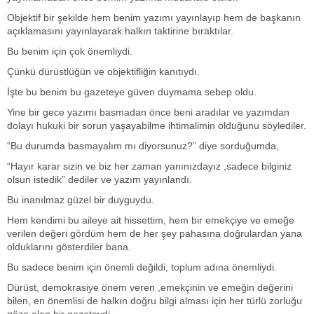
Objektif bir şekilde hem benim yazımı yayınlayıp hem de başkanın
açıklamasını yayınlayarak halkın taktirine bıraktılar.
Bu benim için çok önemliydi.
Çünkü dürüstlüğün ve objektifliğin kanıtıydı.
İşte bu benim bu gazeteye güven duymama sebep oldu.
Yine bir gece yazımı basmadan önce beni aradılar ve yazımdan
dolayı hukuki bir sorun yaşayabilme ihtimalimin olduğunu söylediler.
“Bu durumda basmayalım mı diyorsunuz?” diye sorduğumda,
“Hayır karar sizin ve biz her zaman yanınızdayız ,sadece bilginiz
olsun istedik” dediler ve yazım yayınlandı.
Bu inanılmaz güzel bir duyguydu.
Hem kendimi bu aileye ait hissettim, hem bir emekçiye ve emeğe
verilen değeri gördüm hem de her şey pahasına doğrulardan yana
olduklarını gösterdiler bana.
Bu sadece benim için önemli değildi, toplum adına önemliydi.
Dürüst, demokrasiye önem veren ,emekçinin ve emeğin değerini
bilen, en önemlisi de halkın doğru bilgi alması için her türlü zorluğu
göze alan bir gazeteydi.