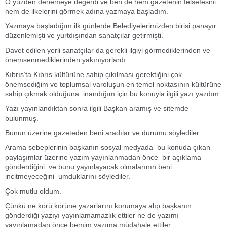
O yüzden denemeye değerdi ve ben de hem gazetenin felsefesini
hem de ilkelerini görmek adına yazmaya başladım.
Yazmaya başladığım ilk günlerde Belediyelerimizden birisi panayır
düzenlemişti ve yurtdışından sanatçılar getirmişti.
Davet edilen yerli sanatçılar da gerekli ilgiyi görmediklerinden ve
önemsenmediklerinden yakınıyorlardı.
Kıbrıs’ta Kıbrıs kültürüne sahip çıkılması gerektiğini çok
önemsediğim ve toplumsal varoluşun en temel noktasının kültürüne
sahip çıkmak olduğuna inandığım için bu konuyla ilgili yazı yazdım.
Yazı yayınlandıktan sonra ilgili Başkan aramış ve sitemde
bulunmuş.
Bunun üzerine gazeteden beni aradılar ve durumu söylediler.
Arama sebeplerinin başkanın sosyal medyada bu konuda çıkan
paylaşımlar üzerine yazım yayınlanmadan önce bir açıklama
gönderdiğini ve bunu yayınlayacak olmalarının beni
incitmeyeceğini umduklarını söylediler.
Çok mutlu oldum.
Çünkü ne körü körüne yazarlarını korumaya alıp başkanın
gönderdiği yazıyı yayınlamamazlık ettiler ne de yazımı
yayınlamadan önce bemim yazıma müdahale ettiler.