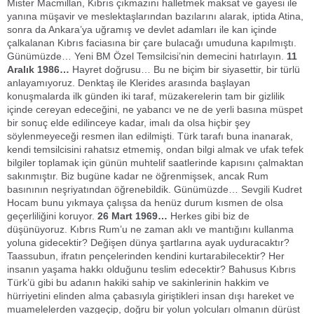
Mister Macmillan, Kıbrıs çıkmazını halletmek maksat ve gayesi ile
yanına müşavir ve meslektaşlarından bazılarını alarak, iptida Atina,
sonra da Ankara’ya uğramış ve devlet adamları ile kan içinde
çalkalanan Kıbrıs faciasına bir çare bulacağı umuduna kapılmıştı.
Günümüzde… Yeni BM Özel Temsilcisi’nin demecini hatırlayın.
11
Aralık 1986…
Hayret doğrusu… Bu ne biçim bir siyasettir, bir türlü
anlayamıyoruz. Denktaş ile Klerides arasında başlayan
konuşmalarda ilk günden iki taraf, müzakerelerin tam bir gizlilik
içinde cereyan edeceğini, ne yabancı ve ne de yerli basına müspet
bir sonuç elde edilinceye kadar, imalı da olsa hiçbir şey
söylenmeyeceği resmen ilan edilmişti. Türk tarafı buna inanarak,
kendi temsilcisini rahatsız etmemiş, ondan bilgi almak ve ufak tefek
bilgiler toplamak için günün muhtelif saatlerinde kapısını çalmaktan
sakınmıştır. Biz bugüne kadar ne öğrenmişsek, ancak Rum
basınının neşriyatından öğrenebildik. Günümüzde… Sevgili Kudret
Hocam bunu yıkmaya çalışsa da henüz durum kısmen de olsa
geçerliliğini koruyor.
26 Mart 1969…
Herkes gibi biz de
düşünüyoruz. Kıbrıs Rum’u ne zaman aklı ve mantığını kullanma
yoluna gidecektir? Değişen dünya şartlarına ayak uyduracaktır?
Taassubun, ifratın pençelerinden kendini kurtarabilecektir? Her
insanın yaşama hakkı olduğunu teslim edecektir? Bahusus Kıbrıs
Türk’ü gibi bu adanın hakiki sahip ve sakinlerinin hakkim ve
hürriyetini elinden alma çabasıyla giriştikleri insan dışı hareket ve
muamelelerden vazgeçip, doğru bir yolun yolcuları olmanın dürüst