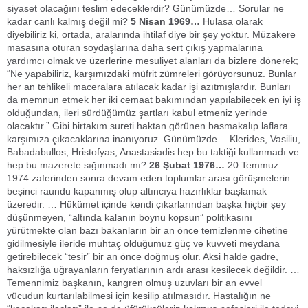
siyaset olacağını teslim edeceklerdir? Günümüzde… Sorular ne
kadar canlı kalmış değil mi?
5 Nisan 1969…
Hulasa olarak
diyebiliriz ki, ortada, aralarında ihtilaf diye bir şey yoktur. Müzakere
masasına oturan soydaşlarına daha sert çıkış yapmalarına
yardımcı olmak ve üzerlerine mesuliyet alanları da bizlere dönerek;
“Ne yapabiliriz, karşımızdaki müfrit zümreleri görüyorsunuz. Bunlar
her an tehlikeli maceralara atılacak kadar işi azıtmışlardır. Bunları
da memnun etmek her iki cemaat bakımından yapılabilecek en iyi iş
olduğundan, ileri sürdüğümüz şartları kabul etmeniz yerinde
olacaktır.” Gibi birtakım sureti haktan görünen basmakalıp laflara
karşımıza çıkacaklarına inanıyoruz. Günümüzde… Klerides, Vasiliu,
Babadabullos, Hristofyas, Anastasiadis hep bu taktiği kullanmadı ve
hep bu mazerete sığınmadı mı?
26 Şubat 1976…
20 Temmuz
1974 zaferinden sonra devam eden toplumlar arası görüşmelerin
beşinci raundu kapanmış olup altıncıya hazırlıklar başlamak
üzeredir. … Hükümet içinde kendi çıkarlarından başka hiçbir şey
düşünmeyen, “altında kalanın boynu kopsun” politikasını
yürütmekte olan bazı bakanların bir an önce temizlenme cihetine
gidilmesiyle ileride muhtaç olduğumuz güç ve kuvveti meydana
getirebilecek “tesir” bir an önce doğmuş olur. Aksi halde gadre,
haksızlığa uğrayanların feryatlarının ardı arası kesilecek değildir. …
Temennimiz başkanın, kangren olmuş uzuvları bir an evvel
vücudun kurtarılabilmesi için kesilip atılmasıdır. Hastalığın ne