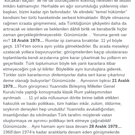
“kocakarı ilaçları” ile ne de üfürükçülerin kokmuş nefesleri ile tedavi
imkânı kalmamıştır. Herhalde en ağır sorumluluğu yüklenmiş olan
başkan, bizim kadar işin farkındadır. Ve elindeki “temel hükümler”
kendisini her türlü hareketinde serbest kılmaktadır. Böyle olmasına
rağmen icraata girişmemesi, ada Türklüğünün şikâyetini daha da
artıracak ve istenilen ve beklenilen dâhili birlik ve beraberlik hiçbir
zaman gerçekleştirilmeyecektir. Günümüzde… Yoruma gerek var
mı?
18 Aralık 1979…
Rumlar işi zamana bıraktılar. 11 yıl böyle
geçti. 1974’ten sonra aynı yolda gitmektedirler. Bu arada meseleyi
uzatacak yollara başvuruyorlar; görüşmelerden kaçıp uluslararası
toplantılarda kendi arzularına göre karar çıkartmak bu yolların en
geçerlisidir. Türk toplumunun böyle tek yanlı kararlara itibar
etmeyeceğini çok iyi bilirler. Böylelikle aynı kuruluşlara giderek,
Türkler sizin kararlarınızı dinlemiyorlar daha sert karar çıkartınız
deme olanağı buluyorlar! Günümüzde… Aynısının tıpkısı
21 Aralık
1979…
Rum görüşmeci Yuannidis Birleşmiş Milletler Genel
Kurulu’nda yaptığı konuşmada klasik Rum yaklaşımından
ayrılmadı. … 11 yıl ada nüfusunun dörtte birine tatbik ettikleri
haksızlık ve baskı politikası, tüm hakları inkâr, zulüm, öldürme,
soykırım deneyleri hep unutuldu! Yuannidis avukatlığından,
insanlığından da sıkılmadan Türk tarafını müşterek vatan
oluşturmaya ve ayrımcı politikayı terk etmeye çağırabildi!
Günümüzde… Ayni hamam ayni tasa devam
28 Aralık 1979…
1968’den 1974’e kadar aralıklarla devam eden görüşmelerde