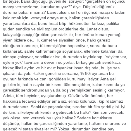
bir teyze, bana duyduğu güveni ile, soruyor; “gerçekten on üçüncü
maaşı vermezlerse, kurtulur muyuz?” diye. Düşürüldüğümüz
duruma bakar mısınız? Lanet olsun, sırf on üçüncü maaşı ortadan
kaldırmak için, vesayeti ortaya atıp, halkın çaresizliğinden
yararlananlara da, bunu fırsat bilip, hükümetten farksız, politika
güden sendika ve sivil toplum örgütlerine de. Lanet olsun,
kolaycılığı seçip,öğretilen çaresizlik ile, her önüne konan yemeği
yiyen bizlere de.. Hükümet ve siyasiler, önce, halkı çaresiz
olduğuna inandırıp, tükenmişliğine hapsediyor, sonra da,bunu
kullanarak, sahte kahramanlığa soyunarak, ellerinde kalanları da
almaya çalışıyor, sendikalar ise, durumdan faydalanıp, “söylem var,
eylem yok” tavırlarına devam ediyorlar. Birkaç gerçek sendikacı,
birkaç ilkeli aydın ve bir avuç isyankar insan dışında, bu işe ses
çıkaran da yok. Halkın geneline sorsanız, % 80i oynanan bu
oyunun farkında ve canı gönülden kurtulmayı istiyor. Ama gel
gelelim ki, hatırı sayılır bir kısmı, tükenmişlikten, kalan kısmı da ya
çaresizlik sendromundan ya da boş vermişlikten sesini çıkarmıyor.
Adeta, tüm beyinler, uyuşturulmuş. Gözünüzün önünde, her
hakkınıza tecavüz ediliyor ama siz, elinizi kolunuzu, kıpırdatamaz
durumdasınız. Sanki de yaşanılanlar, sıradan bir film şeridi gibi. İyi
de kim, silkeleyerek kendine getirecek bu halkı? Kim son verecek,
yok oluşa, son verecek bu uyku haline? Sadece koltuklarını
düşünüp, halkın bu çaresizliğinden yararlanıp, halkının onurunu ve
geleceğini satan siyasiler mi? Yoksa, durumdan kendine pay