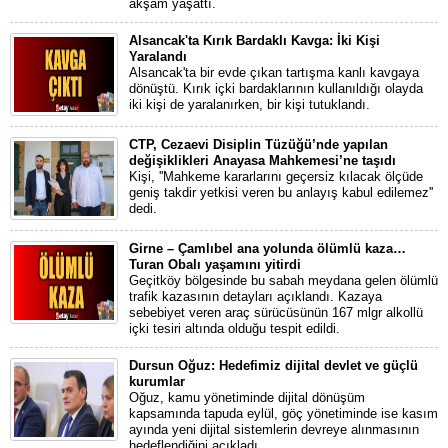
akşam yaşattı.
Alsancak'ta Kırık Bardaklı Kavga: İki Kişi
Yaralandı
Alsancak'ta bir evde çıkan tartışma kanlı kavgaya
dönüştü. Kırık içki bardaklarının kullanıldığı olayda
iki kişi de yaralanırken, bir kişi tutuklandı.
CTP, Cezaevi Disiplin Tüzüğü’nde yapılan
değişiklikleri Anayasa Mahkemesi’ne taşıdı
Kişi, ''Mahkeme kararlarını geçersiz kılacak ölçüde
geniş takdir yetkisi veren bu anlayış kabul edilemez''
dedi.
Girne – Çamlıbel ana yolunda ölümlü kaza…
Turan Obalı yaşamını yitirdi
Geçitköy bölgesinde bu sabah meydana gelen ölümlü
trafik kazasının detayları açıklandı. Kazaya
sebebiyet veren araç sürücüsünün 167 mlgr alkollü
içki tesiri altında olduğu tespit edildi.
Dursun Oğuz: Hedefimiz dijital devlet ve güçlü
kurumlar
Oğuz, kamu yönetiminde dijital dönüşüm
kapsamında tapuda eylül, göç yönetiminde ise kasım
ayında yeni dijital sistemlerin devreye alınmasının
hedeflendiğini açıkladı.