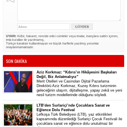
UYARI:
Küfür, hakaret, rencide edici cümleler veya imalar, inançlara saldırı içeren,
imla kuralları ile yazılmamış,
Türkçe karakter kullanılmayan ve büyük harflerle yazılmış yorumlar
onaylanmamaktadır.
SON DAKİKA
Aziz Korkmaz: “Kıbrıs’ın Hikâyesini Başkaları
Değil, Biz Anlatmalıyız”
Merit Otelleri ve Casinoları Dijital Pazarlama
Direktörü Aziz Korkmaz, Kuzey Kıbrıs turizminin
geleceğinin ulaşım, dijitalleşme, yapay zekâ ve yeni
nesil turizm modellerinde olduğunu söyledi.
LTB’den Surlariçi’nde Çocuklara Sanat ve
Eğlence Dolu Festival
Lefkoşa Türk Belediyesi (LTB), yaz etkinlikleri
kapsamında düzenlediği Surlariçi Çocuk Festivali ile
çocuklara sanat ve eğlence dolu unutulmaz bir