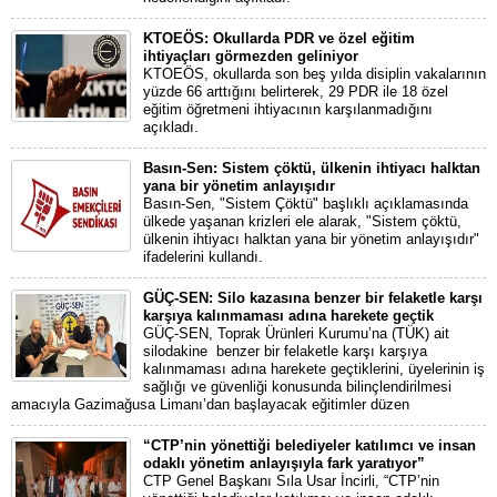
KTOEÖS: Okullarda PDR ve özel eğitim
ihtiyaçları görmezden geliniyor
KTOEÖS, okullarda son beş yılda disiplin vakalarının
yüzde 66 arttığını belirterek, 29 PDR ile 18 özel
eğitim öğretmeni ihtiyacının karşılanmadığını
açıkladı.
Basın-Sen: Sistem çöktü, ülkenin ihtiyacı halktan
yana bir yönetim anlayışıdır
Basın-Sen, "Sistem Çöktü" başlıklı açıklamasında
ülkede yaşanan krizleri ele alarak, "Sistem çöktü,
ülkenin ihtiyacı halktan yana bir yönetim anlayışıdır"
ifadelerini kullandı.
GÜÇ-SEN: Silo kazasına benzer bir felaketle karşı
karşıya kalınmaması adına harekete geçtik
GÜÇ-SEN, Toprak Ürünleri Kurumu’na (TÜK) ait
silodakine benzer bir felaketle karşı karşıya
kalınmaması adına harekete geçtiklerini, üyelerinin iş
sağlığı ve güvenliği konusunda bilinçlendirilmesi
amacıyla Gazimağusa Limanı’dan başlayacak eğitimler düzen
“CTP’nin yönettiği belediyeler katılımcı ve insan
odaklı yönetim anlayışıyla fark yaratıyor”
CTP Genel Başkanı Sıla Usar İncirli, “CTP’nin