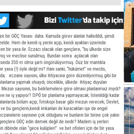
ize bir GÖÇ Yasası daha. Kamuda görev alanlar halledildi, şimdi
zelde. Hem de kendi iş yerini açıp, kendi ayakları üzerinde
ten bir yasa ile. Eczacı olacak olan gençlere, “bu ülkede size
nmış ve meclise sunulmuş. Bundan sonra açılacak olan
asında 350 m olma şartı öngörülüyormuş. Düz bir mantıkla
r yasa (!) öyle değil mi? Hani sanki, “hükümet” ve meclis,
; eczane sayısını, ülke ihtiyacına göre düzenliyormuş gibi bir
planlama yapmak olsaydı; öncelikle, ülkede ihtiyaç duyulan
Mezun sayısının, bu belirlemelere göre olması planlanmaz mıydı?
ve ne iş yapıyor? DPÖ bir planlama yapmayacak; İstenildiği kadar
 alanlarda bölüm açıp, fotokopi basar gibi mezun verecek; Devlet,
e bu gençlerin,kendi imkanları ile kuracakları işe de engel
czanelerin sayısının çok olduğunu ve bunların bir birine çok yakın
 gençlere GÖÇ edin demek değil de nedir? Madem iş yerleri
in dibinde olan “gece kulüpleri” ve bet ofisleri için de bir yasa