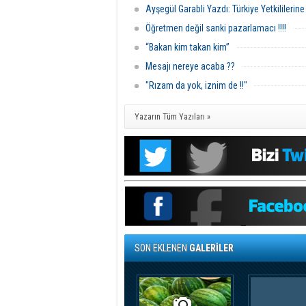
Ayşegül Garabli Yazdı: Türkiye Yetkililerin
Öğretmen değil sanki pazarlamacı !!!!
“Bakan kim takan kim”
Mesajı nereye acaba ??
"Rızam da yok, iznim de !!"
Yazarın Tüm Yazıları »
SON EKLENEN
GALERİLER