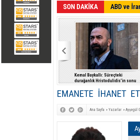
SON DAKİKA
ABD ve İran
n
Tatar'dan Özgür Özel KKTC
Kemal Baykallı: Süreçteki
seçimlerine müdahale etti iddiası
durağanlık Hristodulidis’in sonu
olur
EMANETE İHANET ETME
Ana Sayfa
»
Yazarlar
»
Ayşegül G
Ay