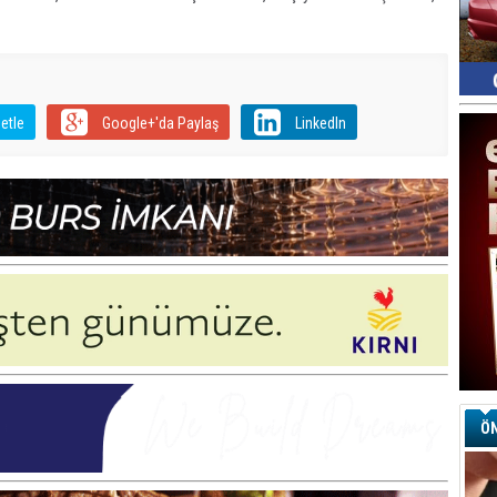
Ay
S
G
D
etle
Google+'da Paylaş
LinkedIn
Ha
Sa
Ke
Ha
A
A
C
Eu
Tü
y
Fı
Y
ÖN
E
Ba