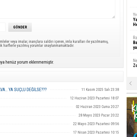
Yr
Y
H
Ra
mleler veya imalar, inançlara saldırı içeren, imla kuralları ile yazılmamış,
Ba
ük harflerle yazılmış yorumlar onaylanmamaktadır.
y
Ne
ıya henüz yorum eklenmemiştir.
Zo
A
Mu
AVA… YA SUÇLU DEĞİLSE???
11 Kasım 2025 Salı 23:38
Da
12 Haziran 2023 Pazartesi 18:07
Öz
02 Haziran 2023 Cuma 20:27
H
28 Mayıs 2023 Pazar 20:22
g
22 Mayıs 2023 Pazartesi 09:56
M
17 Nisan 2023 Pazartesi 10:15
A