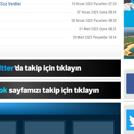
e Söz Verdiler
10 Nisan 2023 Pazartesi 07:50
07 Nisan 2023 Cuma 08:34
Mü
Po
03 Nisan 2023 Pazartesi 08:30
31 Mart 2023 Cuma 08:25
Ha
30 Mart 2023 Perşembe 18:34
Ba
Ce
“K
ma
Mu
H
he
Ta
Na
Me
‘’