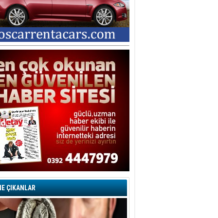
şegül Garabli
ORU İŞARETLERİYLE DOLU BİR
ARİP DAVA… YA SUÇLU
EĞİLSE???
tice İNTAÇ
vaşların En Zoru İnsanın Kendi
ndiyle Olanıdır
mit Caner
ğlama Duvarı
dem KAVAZ
an Bonomo ile son kez
rovizyon sahnesinde yer alan
rkiye 10 yıl aradan sonra
eniden yarışmaya dönecek mi?
rat Borak
erelden, Genele Planlama!
E ÇIKANLAR
rkut YILMABAŞAR
yrak tartışmaları ve ihalesiz