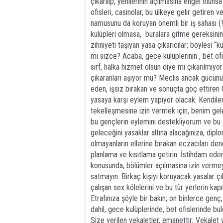
çıkarılıp, yenilerinin açılmasına engel olun
ofisleri, casinolar, bu ülkeye gelir getiren 
namusunu da koruyan önemli bir iş sahası (!
kulüpleri olmasa, buralara gitme gereksinimi 
zihniyeti taşıyan yasa çıkarıcılar; böylesi “k
mı sizce? Acaba, gece kulüplerinin , bet ofi
sırf, halka hizmet olsun diye mi çıkarılmıyo
çıkaranları aşıyor mu? Meclis ancak gücünün
eden, işsiz bırakan ve sonuçta göç ettiren G
yasaya karşı eylem yapıyor olacak. Kendiler
tekelleşmesine izin vermek için, benim ge
bu gençlerin eylemini destekliyorum ve bu 
geleceğini yasaklar altına alacağınıza, diplom
olmayanların ellerine bırakan eczacıları de
planlama ve kısıtlama getirin. İstihdam e
konusunda, bölümler açılmasına izin vermeyin.
satmayın. Birkaç kişiyi koruyacak yasalar ç
çalışan sex kölelerini ve bu tür yerlerin ka
Etrafınıza şöyle bir bakın; on binlerce genç
dahil, gece kulüplerinde, bet ofislerinde b
Size verilen vekaletler, emanettir; Vekalet 