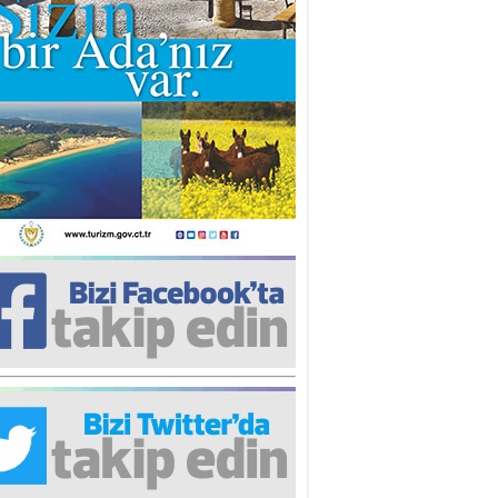
nür Rahvancıoğlu
pülizm Nedir? Ne Değildir?
re Ergen
banın Gidişi
nk DİLER
ermiya’ya kaç, Yenişehir’e tut”
ntığı olmasın!
stafa Keleşzade
erkes bu kadar yalnızken neden
rkes bu kadar yalnız?!
hsin Oygar
sıl iyi olunur?
lin ULUÇ
Haklı olmak’’ istersen…