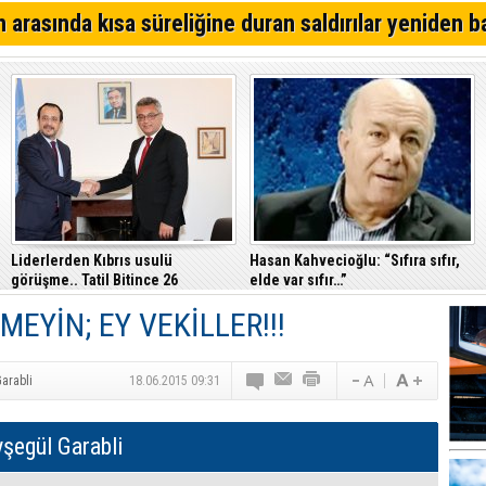
 arasında kısa süreliğine duran saldırılar yeniden b
Liderlerden Kıbrıs usulü
Hasan Kahvecioğlu: “Sıfıra sıfır,
görüşme.. Tatil Bitince 26
elde var sıfır…”
Ağustos'da ara bölgede
YİN; EY VEKİLLER!!!
görüşecekler
arabli
18.06.2015 09:31
şegül Garabli