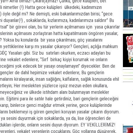
sa ya!!! Ama olmaz! Çıkarıl(a)maz! Çünkü, gece kulüpleri, bet
veli nimetler (!) Hatta gece kulüpleri ülkedeki, kadınımızın
) öyle değil mi? Ne demişti, eski bakanlarımızdan birisi; “gece
duyanlar(!) , sokaklarda, kızlarımıza, kadınlarımıza saldırır” Bu
utsal” bir görevi olan, bu tür yerlerin açılmaması için yasa çıkarırlar
slerinin açılmasını zorlaştıran hatta kapatılmasını öngören yasalar,
r? Yoksa bu konularda bir yasa çıkarılması, göç yasalarını
 yettiklerine karşı mı yasalar çıkarıyor? Gençleri, açlığa mahkum
ÖÇ Yasaları gibi. Siz bu satırları okurken, eczacı adayları bu
ine vekalet edenlere; “Sırf birkaç kişiyi korumak ve onların
leceğimi yok edecek bir yasayı onaylamayın” diyecekler. Ben de
gençler de dahil hepimize vekalet edenlere; Bu gençlerin
alarını kiralayarak, insan sağlığını, kalfaların, sağlık konusunda ehil
netleyin; Her meslekten yüzlerce işsiz mezun eden okullara,
demeyeceğiniz ve ülkede istihdam alanı bulunmayan meslekler
 Eğitimi para ile satılır hale getirdiniz, bari gençlerin geleceğini
ıkarıp, binlerce genci mağdur etmek yerine, gece kulüplerinde
pılarını beklemeyi iş gören gençleri koruyan yasalar çıkarın diyorum.
, ya sesini duyurmak için sokaklarda, ya da, lise öğrencileri de
uldukları işlerde; onların sesini duyun diyorum. EY VEKİLLERİMİZ!
verenleri, vekalet verenlerin çocuklarını, Göç yollarına düşürerek,