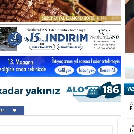
iş
Ar
2
Fa
S
Ed
G
Ta
İn
YA
Ad
Al
F
arı
Tu
İk