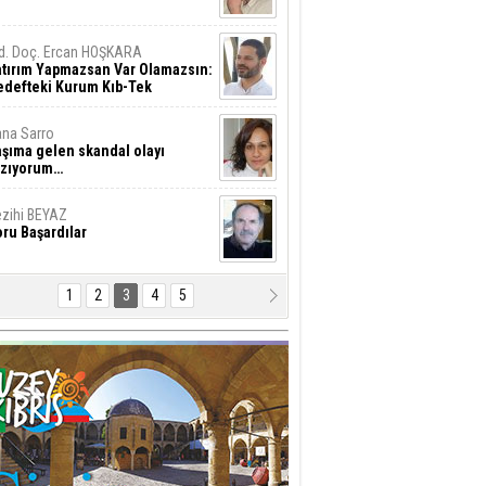
d. Doç. Ercan HOŞKARA
atırım Yapmazsan Var Olamazsın:
edefteki Kurum Kıb-Tek
na Sarro
şıma gelen skandal olayı
azıyorum…
zihi BEYAZ
ru Başardılar
1
2
3
4
5
hmet İşcan
stafa Akıncı’ya Saldırmanın
yanılmaz Hafifliği !..
al Ziya
ükümet "huzur ve
üvenlik"konusunu ciddiye almalı
esut GÜNSEV
LTINI ÇİZDİĞİM SATIRLAR