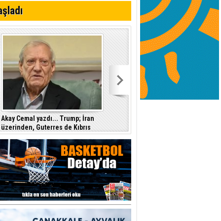
aşladı
Akay Cemal yazdı... Trump; İran
üzerinden, Guterres de Kıbrıs
üzerinden başarı öyküsü istiyor