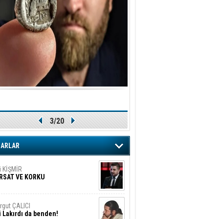
ler!
if Alasya
015 SONRASI VE AKINCI.
tma Baysal
URLAR İÇİ’NDE KOLAYDIR ÖLMEK
iz TUNCEL
öz göre göre…
3/20
ner ULUTAŞ
şallah St. Lois ile Hakkaido
ZARLAR
ası gibi olmayız !...
i KİŞMİR
IRSAT VE KORKU
rgut ÇALICI
i Lakırdı da benden!