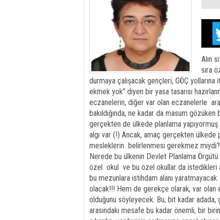
Alın s
sıra ö
durmaya çalışacak gençleri, GÖÇ yollarına i
ekmek yok” diyen bir yasa tasarısı hazırla
eczanelerin, diğer var olan eczanelerle ar
bakıldığında, ne kadar da masum gözüken bi
gerçekten de ülkede planlama yapıyormuş da
algı var (!) Ancak, amaç gerçekten ülkede 
mesleklerin belirlenmesi gerekmez miydi? 
Nerede bu ülkenin Devlet Planlama Örgütü 
özel okul ve bu özel okullar da istedikleri
bu mezunlara istihdam alanı yaratmayacak v
olacak!!! Hem de gerekçe olarak, var olan e
olduğunu söyleyecek. Bu, bit kadar adada,
arasındaki mesafe bu kadar önemli, bir birin