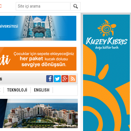
eri arasında
i Şiddet Yasası
ti
i
K
TEKNOLOJİ
ENGLISH
 planlayan
 yer sis olacak