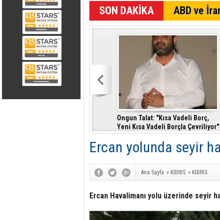
SON DAKİKA
ABD ve İran
Ongun Talat: "Kısa Vadeli Borç,
Yeni Kısa Vadeli Borçla Çevriliyor"
Ercan yolunda seyir ha
Ana Sayfa
»
KIBRIS
»
KIBRIS
Ercan Havalimanı yolu üzerinde seyir h