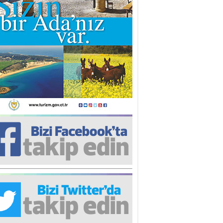
iz TUNCEL
öz göre göre…
ner ULUTAŞ
şallah St. Lois ile Hakkaido
ası gibi olmayız !...
i KİŞMİR
IRSAT VE KORKU
rgut ÇALICI
i Lakırdı da benden!
d. Doç. Ercan HOŞKARA
atırım Yapmazsan Var Olamazsın:
edefteki Kurum Kıb-Tek
na Sarro
şıma gelen skandal olayı