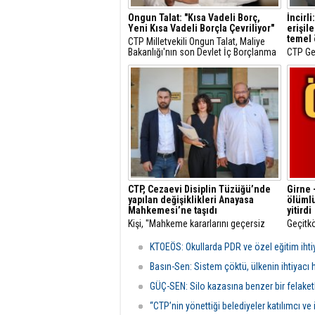
Ongun Talat: "Kısa Vadeli Borç,
İncirli
Yeni Kısa Vadeli Borçla Çevriliyor"
erişil
temel 
CTP Milletvekili Ongun Talat, Maliye
Bakanlığı'nın son Devlet İç Borçlanma
CTP Gen
Senedi (DİBS) ihalesini sert sözlerle
Yaşlı H
eleştirdi.
yaptığı
ve eriş
temel ö
CTP, Cezaevi Disiplin Tüzüğü’nde
Girne 
yapılan değişiklikleri Anayasa
ölümlü
Mahkemesi’ne taşıdı
yitirdi
Kişi, ''Mahkeme kararlarını geçersiz
Geçitk
kılacak ölçüde geniş takdir yetkisi
meydan
veren bu anlayış kabul edilemez'' dedi.
detayla
KTOEÖS: Okullarda PDR ve özel eğitim ihti
veren 
alkollü
Basın-Sen: Sistem çöktü, ülkenin ihtiyacı h
edildi.
GÜÇ-SEN: Silo kazasına benzer bir felaket
“CTP’nin yönettiği belediyeler katılımcı ve