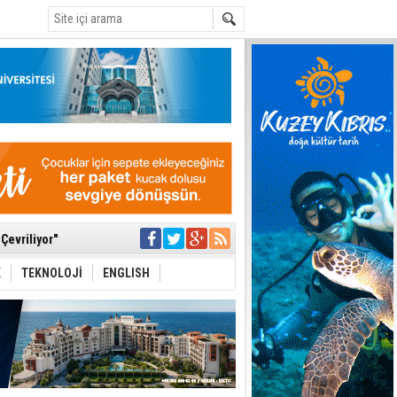
C
Çevriliyor"
alması en temel
 Anlatmalıyız”
 Festival
K
TEKNOLOJİ
ENGLISH
i Anayasa
yaşamını yitirdi
ar
ezden geliniyor
bir yönetim
ıya kalınmaması