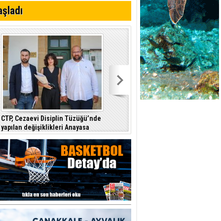
ı yönetim
aşladı
CTP, Cezaevi Disiplin Tüzüğü’nde
Dursun Oğuz: Hedefimiz dijital
yapılan değişiklikleri Anayasa
devlet ve güçlü kurumlar
Mahkemesi’ne taşıdı