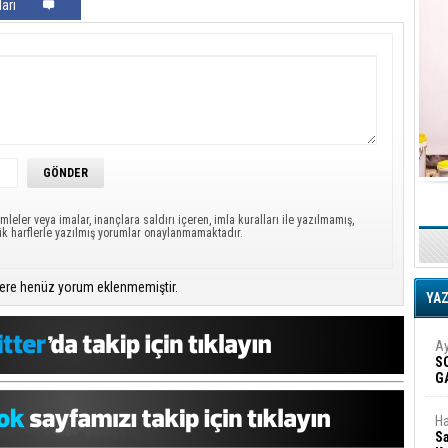
arı
mleler veya imalar, inançlara saldırı içeren, imla kuralları ile yazılmamış,
ük harflerle yazılmış yorumlar onaylanmamaktadır.
ere henüz yorum eklenmemiştir.
YA
Ay
S
G
D
Ha
Sa