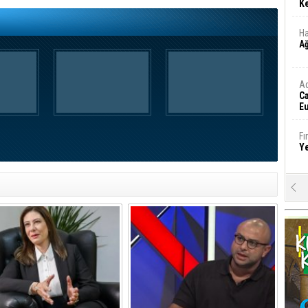
Ke
Ha
A
A
C
Eu
Tü
y
Fı
Y
E
Ba
iş
Ar
2
Fa
S