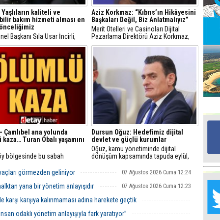
: Yaşlıların kaliteli ve
Aziz Korkmaz: “Kıbrıs’ın Hikâyesini
ebilir bakım hizmeti alması en
Başkaları Değil, Biz Anlatmalıyız”
Ed
önceliğimiz
Merit Otelleri ve Casinoları Dijital
G
el Başkanı Sıla Usar İncirli,
Pazarlama Direktörü Aziz Korkmaz,
akları ve Ruh Sağlığı Derneği ile
Kuzey Kıbrıs turizminin geleceğinin
 görüşmede, "Yaşlıların kaliteli
ulaşım, dijitalleşme, yapay zekâ ve yeni
ilebilir bakım hizmeti alması en
nesil turizm modellerinde olduğunu
Ta
nceliğimiz" dedi.
söyledi.
İn
Ad
Al
F
– Çamlıbel ana yolunda
Dursun Oğuz: Hedefimiz dijital
Tu
 kaza… Turan Obalı yaşamını
devlet ve güçlü kurumlar
İk
Oğuz, kamu yönetiminde dijital
öy bölgesinde bu sabah
dönüşüm kapsamında tapuda eylül,
a gelen ölümlü trafik kazasının
göç yönetiminde ise kasım ayında yeni
rı açıklandı. Kazaya sebebiyet
dijital sistemlerin devreye alınmasının
Yr
yaçları görmezden geliniyor
07 Ağustos 2026 Cuma 12:24
araç sürücüsünün 167 mlgr
hedeflendiğini açıkladı.
Y
 içki tesiri altında olduğu tespit
alktan yana bir yönetim anlayışıdır
07 Ağustos 2026 Cuma 12:23
H
le karşı karşıya kalınmaması adına harekete geçtik
Ra
06 Ağustos 2026 Perşembe 20:51
 insan odaklı yönetim anlayışıyla fark yaratıyor”
Ba