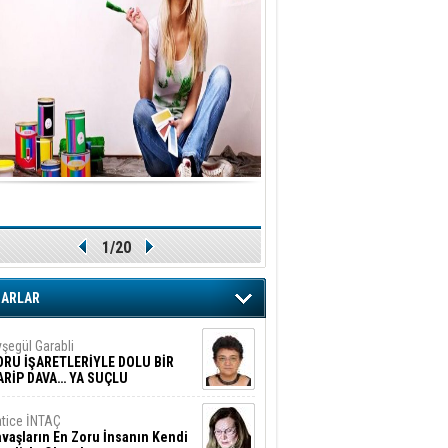
1/20
ZARLAR
şegül Garabli
ORU İŞARETLERİYLE DOLU BİR
ARİP DAVA… YA SUÇLU
EĞİLSE???
tice İNTAÇ
vaşların En Zoru İnsanın Kendi