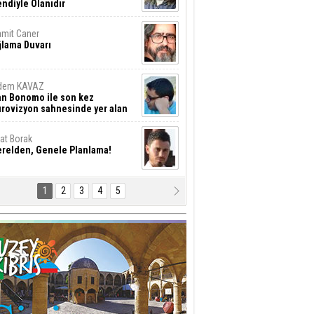
ndiyle Olanıdır
mit Caner
ğlama Duvarı
dem KAVAZ
an Bonomo ile son kez
rovizyon sahnesinde yer alan
rkiye 10 yıl aradan sonra
eniden yarışmaya dönecek mi?
rat Borak
erelden, Genele Planlama!
1
2
3
4
5
rkut YILMABAŞAR
yrak tartışmaları ve ihalesiz
ler!
if Alasya
015 SONRASI VE AKINCI.
tma Baysal
URLAR İÇİ’NDE KOLAYDIR ÖLMEK