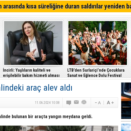
adına harekete geçtik
“CTP’nin yönettiği belediyeler katılımcı ve insan odakl
 arasında kısa süreliğine duran saldırılar yeniden b
anlayışıyla fark yaratıyor”
İskele, Uluslararası Yarı Maraton Parkuruna kavuştu
Girne’de işlenen cinayetin ardından 7 kişi tutuklandı!
İncirli: Yaşlıların kaliteli ve
LTB’den Surlariçi’nde Çocuklara
erişilebilir bakım hizmeti alması
Sanat ve Eğlence Dolu Festival
en temel önceliğimiz
lindeki araç alev aldı
11.06.2024 10:08
alinde bulunan bir araçta yangın meydana geldi.