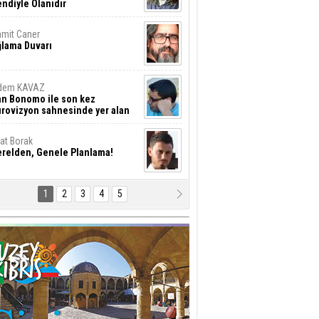
ndiyle Olanıdır
mit Caner
ğlama Duvarı
dem KAVAZ
an Bonomo ile son kez
rovizyon sahnesinde yer alan
rkiye 10 yıl aradan sonra
eniden yarışmaya dönecek mi?
rat Borak
erelden, Genele Planlama!
1
2
3
4
5
rkut YILMABAŞAR
yrak tartışmaları ve ihalesiz
ler!
if Alasya
015 SONRASI VE AKINCI.
tma Baysal
URLAR İÇİ’NDE KOLAYDIR ÖLMEK