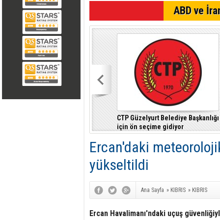
SON DAKİKA
ABD ve İran
CTP Güzelyurt Belediye Başkanlığı
için ön seçime gidiyor
Ercan'daki meteoroloji
yükseltildi
Ana Sayfa
»
KIBRIS
»
KIBRIS
Ercan Havalimanı'ndaki uçuş güvenliğiyl