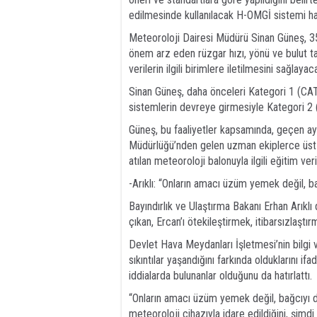
edilmesinde kullanılacak H-OMGİ sistemi hak
Meteoroloji Dairesi Müdürü Sinan Güneş, 35 
önem arz eden rüzgar hızı, yönü ve bulut tab
verilerin ilgili birimlere iletilmesini sağlayac
Sinan Güneş, daha önceleri Kategori 1 (CAT
sistemlerin devreye girmesiyle Kategori 2 (
Güneş, bu faaliyetler kapsamında, geçen ay
Müdürlüğü’nden gelen uzman ekiplerce üst a
atılan meteoroloji balonuyla ilgili eğitim veril
-Arıklı: “Onların amacı üzüm yemek değil, b
Bayındırlık ve Ulaştırma Bakanı Erhan Arıkl
çıkan, Ercan’ı ötekileştirmek, itibarsızlaşt
Devlet Hava Meydanları İşletmesi’nin bilgi v
sıkıntılar yaşandığını farkında olduklarını if
iddialarda bulunanlar olduğunu da hatırlattı.
“Onların amacı üzüm yemek değil, bağcıyı d
meteoroloji cihazıyla idare edildiğini, şimdi