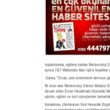
toplantısında, eğitime katılan Meteoroloji D
ayrıca T&T Mühendisi Naci Işık'a teşekkür pl
-Güneş: “Ercan, yeni sistemlerin devreye gi
İlk sözü alan Meteoroloji Dairesi Müdürü Si
devam eden Ercan Havalimanı Otomatik Met
işletim, eğitim ve test süreçlerinin tamamla
Kurulumun, Uluslararası Sivil Havacılık Örg
öneri ve standartlara göre yapıldığını belirt