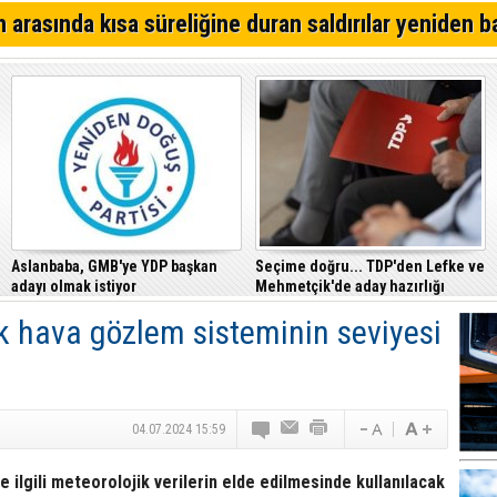
Alsancak'ta Kırık Bardaklı Kavga: İki Kişi Yaralandı
 arasında kısa süreliğine duran saldırılar yeniden b
CTP, Cezaevi Disiplin Tüzüğü’nde yapılan değişiklikler
Mahkemesi’ne taşıdı
Girne – Çamlıbel ana yolunda ölümlü kaza… Turan Obalı 
Aslanbaba, GMB'ye YDP başkan
Seçime doğru... TDP'den Lefke ve
adayı olmak istiyor
Mehmetçik'de aday hazırlığı
k hava gözlem sisteminin seviyesi
04.07.2024 15:59
e ilgili meteorolojik verilerin elde edilmesinde kullanılacak