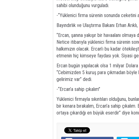
sahibi olunduğunu vurguladı.
-“Yüklenici firma sürenin sonunda ceketini 
Bayındırlık ve Ulaştırma Bakanı Erhan Arıkl
“Ercan, şanına yakışır bir havaalanı olmaya 
Netice itibarıyla yüklenici firma sürenin s
halkımızın olacak. Ercan’ı bu kadar ötekileş
etmenin hiç kimseye faydası yok. Siyasi ger
Ercan bugün yapılacak olsa 1 milyar Dolara y
“Cebimizden 5 kuruş para çıkmadan böyle bi
gelirimiz var” dedi.
-“Ercan’a sahip çıkalım”
Yüklenici firmayla sıkıntıları olduğunu, bunla
bir kenara bırakalım, Ercan’a sahip çıkalım
ortaya çıkardığı en büyük eserdir” diye kon