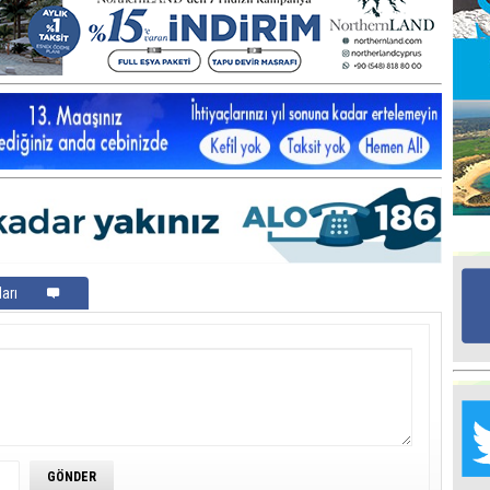
Ed
G
Ta
İn
Ad
Al
F
arı
Tu
İk
Yr
Y
H
Ra
Ba