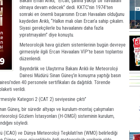
Bakanı Erhan Arıklı, “Ercan, şanına yakışır bir havaalanı
olmaya devam edecek” dedi. KKTC’nin 1974’ten
sonraki en önemli başarısının Ercan Havaalanı olduğunu
kaydeden Arıklı, “Halkın malı olan Ercan’a sahip çıkalım.
Siyasi gerekçilerle bu havaalanını daha fazla
yıpratmayalım” diye konuştu.
Meteorolojik hava gözlem sistemlerinin bugün devreye
girmesiyle ilgili Ercan Havaalanı VİP’te basın toplantısı
düzenlendi.
Bayındırlık ve Ulaştırma Bakanı Arıklı ile Meteoroloji
Dairesi Müdürü Sinan Güneş'in konuşma yaptığı basın
airesi’nden 40 personele sertifikaları da dağıtıldı. Törende
aketi verildi.
rmesiyle Kategori 2 (CAT 2) seviyesine çıktı”
nan Güneş, bir süredir altyapı ve kurulum-montaj çalışmaları
eoroloji Gözlem İstasyonları (H-OMGİ) sisteminin kurulum,
ndığını söyledi.
ütü (ICAO) ve Dünya Meteoroloji Teşkilatı’nın (WMO) belirlediği
en Güneş, uçuş güvenliğiyle ilgili meteorolojik verilerin elde