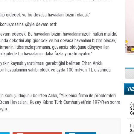
alıp gidecek ve bu devasa havaalanı bizim olacak”
ı, konuşmasına şöyle devam etti:
devam edecek. Bu havaalanı bizim havaalanımızdır, halkın malıdır.
onunda ceketini alıp gidecek ve bu devasa havaalanı bizim olacak,
tirmenin, itibarsızlaştırmanın, güvensiz olduğunu dünyaya ilan
ekçilerle bu havaalanını daha fazla yıpratmayalım.”
akın kaynak yaratılması gerektiğini belirten Erhan Arıklı,
r havaalanının sahibi olduk ve ayda 100 milyon TL civarında
YA
rın konuşulduğunu belirten Arıklı, “Yüklenici firma ile problemleri
. Ercan Havaalanı, Kuzey Kıbrıs Türk Cumhuriyeti’nin 1974’ten sonra
Ay
uştu.
S
G
D
Ha
Sa