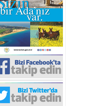
iz TUNCEL
öz göre göre…
ner ULUTAŞ
şallah St. Lois ile Hakkaido
ası gibi olmayız !...
i KİŞMİR
IRSAT VE KORKU
rgut ÇALICI
i Lakırdı da benden!
d. Doç. Ercan HOŞKARA
atırım Yapmazsan Var Olamazsın:
edefteki Kurum Kıb-Tek
na Sarro
şıma gelen skandal olayı