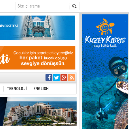
C
yor
azırlığı
K
TEKNOLOJİ
ENGLISH
Çevriliyor"
alması en temel
 Anlatmalıyız”
 Festival