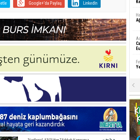
Ke
etle
Google+'da Paylaş
LinkedIn
Ha
A
A
C
Eu
Tü
y
Fı
Y
E
Ba
iş
Ar
2
Fa
S