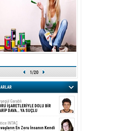
1/20
ZARLAR
şegül Garabli
ORU İŞARETLERİYLE DOLU BİR
ARİP DAVA… YA SUÇLU
EĞİLSE???
tice İNTAÇ
vaşların En Zoru İnsanın Kendi