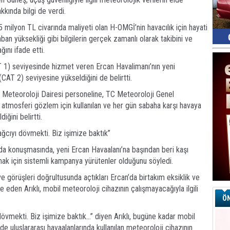
kında bilgi de verdi.
milyon TL civarında maliyeti olan H-OMGİ’nin havacılık için hayati
an yüksekliği gibi bilgilerin gerçek zamanlı olarak takibini ve
ağını ifade etti.
 1) seviyesinde hizmet veren Ercan Havalimanı’nın yeni
CAT 2) seviyesine yükseldiğini de belirtti.
 Meteoroloji Dairesi personeline, TC Meteoroloji Genel
tmosferi gözlem için kullanılan ve her gün sabaha karşı havaya
diğini belirtti.
ağcıyı dövmekti. Biz işimize baktık”
ı da konuşmasında, yeni Ercan Havaalanı’na başından beri kaşı
ırmak için sistemli kampanya yürütenler olduğunu söyledi.
e görüşleri doğrultusunda açtıkları Ercan’da birtakım eksiklik ve
ade eden Arıklı, mobil meteoroloji cihazının çalışmayacağıyla ilgili
ÖN
övmekti. Biz işimize baktık…” diyen Arıklı, bugüne kadar mobil
 de uluslararası havaalanlarında kullanılan meteoroloji cihazının