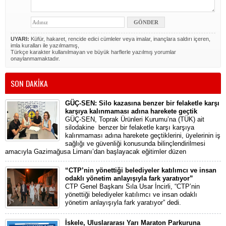
UYARI:
Küfür, hakaret, rencide edici cümleler veya imalar, inançlara saldırı içeren,
imla kuralları ile yazılmamış,
Türkçe karakter kullanılmayan ve büyük harflerle yazılmış yorumlar
onaylanmamaktadır.
SON DAKİKA
GÜÇ-SEN: Silo kazasına benzer bir felaketle karşı
karşıya kalınmaması adına harekete geçtik
GÜÇ-SEN, Toprak Ürünleri Kurumu’na (TÜK) ait
silodakine benzer bir felaketle karşı karşıya
kalınmaması adına harekete geçtiklerini, üyelerinin iş
sağlığı ve güvenliği konusunda bilinçlendirilmesi
amacıyla Gazimağusa Limanı’dan başlayacak eğitimler düzen
“CTP’nin yönettiği belediyeler katılımcı ve insan
odaklı yönetim anlayışıyla fark yaratıyor”
CTP Genel Başkanı Sıla Usar İncirli, “CTP’nin
yönettiği belediyeler katılımcı ve insan odaklı
yönetim anlayışıyla fark yaratıyor” dedi.
İskele, Uluslararası Yarı Maraton Parkuruna