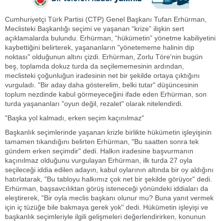
Cumhuriyetçi Türk Partisi (CTP) Genel Başkanı Tufan Erhürman,
Meclisteki Başkanlığı seçimi ve yaşanan “krize” ilişkin sert
açıklamalarda bulundu. Erhürman, “hükümetin” yönetme kabiliyetini
kaybettiğini belirterek, yaşananların "yönetememe halinin dip
noktası" olduğunun altını çizdi. Erhürman, Zorlu Töre'nin bugün
beş, toplamda dokuz turda da seçilememesinin ardından,
meclisteki çoğunluğun iradesinin net bir şekilde ortaya çıktığını
vurguladı. "Bir aday daha gösterelim, belki tutar" düşüncesinin
toplum nezdinde kabul görmeyeceğini ifade eden Erhürman, son
turda yaşananları "oyun değil, rezalet" olarak nitelendirdi.
"Başka yol kalmadı, erken seçim kaçınılmaz"
Başkanlık seçimlerinde yaşanan krizle birlikte hükümetin işleyişinin
tamamen tıkandığını belirten Erhürman, "Bu saatten sonra tek
gündem erken seçimdir" dedi. Halkın iradesine başvurmanın
kaçınılmaz olduğunu vurgulayan Erhürman, ilk turda 27 oyla
seçileceği iddia edilen adayın, kabul oylarının altında bir oy aldığını
hatırlatarak, "Bu tabloyu halkımız çok net bir şekilde görüyor" dedi.
Erhürman, başsavcılıktan görüş isteneceği yönündeki iddiaları da
eleştirerek, "Bir oyla meclis başkanı olunur mu? Buna yanıt vermek
için iç tüzüğe bile bakmaya gerek yok" dedi. Hükümetin işleyişi ve
başkanlık seçimleriyle ilgili gelişmeleri değerlendirirken, konunun