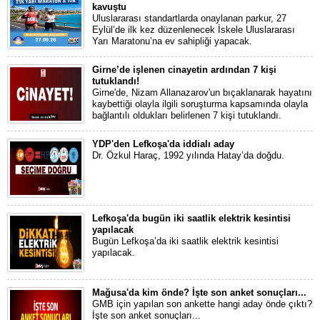
kavuştu
Uluslararası standartlarda onaylanan parkur, 27
Eylül’de ilk kez düzenlenecek İskele Uluslararası
Yarı Maratonu’na ev sahipliği yapacak.
Girne’de işlenen cinayetin ardından 7 kişi
tutuklandı!
Girne'de, Nizam Allanazarov'un bıçaklanarak hayatını
kaybettiği olayla ilgili soruşturma kapsamında olayla
bağlantılı oldukları belirlenen 7 kişi tutuklandı.
YDP'den Lefkoşa'da iddialı aday
Dr. Özkul Haraç, 1992 yılında Hatay’da doğdu.
Lefkoşa'da bugün iki saatlik elektrik kesintisi
yapılacak
Bugün Lefkoşa’da iki saatlik elektrik kesintisi
yapılacak.
Mağusa'da kim önde? İşte son anket sonuçları...
GMB için yapılan son ankette hangi aday önde çıktı?
İşte son anket sonuçları...