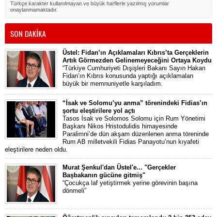
Türkçe karakter kullanılmayan ve büyük harflerle yazılmış yorumlar
onaylanmamaktadır.
SON DAKİKA
Üstel: Fidan’ın Açıklamaları Kıbrıs’ta Gerçeklerin
Artık Görmezden Gelinemeyeceğini Ortaya Koydu
“Türkiye Cumhuriyeti Dışişleri Bakanı Sayın Hakan
Fidan’ın Kıbrıs konusunda yaptığı açıklamaları
büyük bir memnuniyetle karşıladım.
“İsak ve Solomu’yu anma” törenindeki Fidias’ın
şortu eleştirilere yol açtı
Tasos İsak ve Solomos Solomu için Rum Yönetimi
Başkanı Nikos Hristodulidis himayesinde
Paralimni’de dün akşam düzenlenen anma töreninde
Rum AB milletvekili Fidias Panayotu’nun kıyafeti
eleştirilere neden oldu.
Murat Şenkul'dan Üstel'e... "Gerçekler
Başbakanın gücüne gitmiş"
“Çocukça laf yetiştirmek yerine görevinin başına
dönmeli”