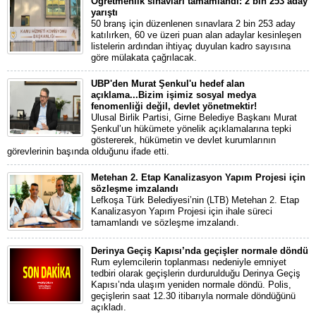
Öğretmenlik sınavları tamamlandı: 2 bin 253 aday
yarıştı
50 branş için düzenlenen sınavlara 2 bin 253 aday
katılırken, 60 ve üzeri puan alan adaylar kesinleşen
listelerin ardından ihtiyaç duyulan kadro sayısına
göre mülakata çağrılacak.
UBP'den Murat Şenkul'u hedef alan
açıklama...Bizim işimiz sosyal medya
fenomenliği değil, devlet yönetmektir!
Ulusal Birlik Partisi, Girne Belediye Başkanı Murat
Şenkul’un hükümete yönelik açıklamalarına tepki
göstererek, hükümetin ve devlet kurumlarının
görevlerinin başında olduğunu ifade etti.
Metehan 2. Etap Kanalizasyon Yapım Projesi için
sözleşme imzalandı
Lefkoşa Türk Belediyesi’nin (LTB) Metehan 2. Etap
Kanalizasyon Yapım Projesi için ihale süreci
tamamlandı ve sözleşme imzalandı.
Derinya Geçiş Kapısı’nda geçişler normale döndü
Rum eylemcilerin toplanması nedeniyle emniyet
tedbiri olarak geçişlerin durdurulduğu Derinya Geçiş
Kapısı’nda ulaşım yeniden normale döndü. Polis,
geçişlerin saat 12.30 itibarıyla normale döndüğünü
açıkladı.