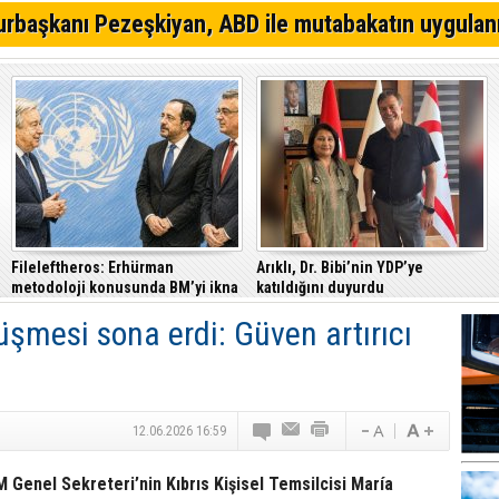
Gazimağusa-Lefkoşa ana yolunda alkollü sürücü takla a
rbaşkanı Pezeşkiyan, ABD ile mutabakatın uygulan
Eğlence mekanına tabanca ile gitti, tutuklandı
Trafik denetimlerinde 520 sürücü rapor edildi
Fileleftheros: Erhürman
Arıklı, Dr. Bibi’nin YDP’ye
metodoloji konusunda BM’yi ikna
katıldığını duyurdu
etti
şmesi sona erdi: Güven artırıcı
12.06.2026 16:59
M Genel Sekreteri’nin Kıbrıs Kişisel Temsilcisi María