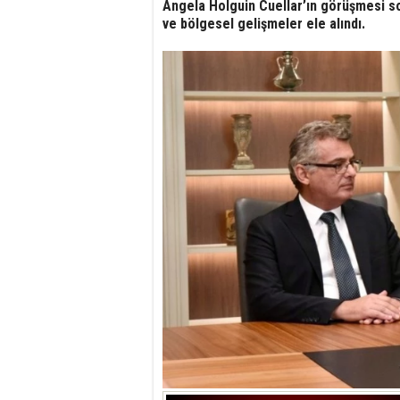
Angela Holguin Cuellar’ın görüşmesi so
ve bölgesel gelişmeler ele alındı.