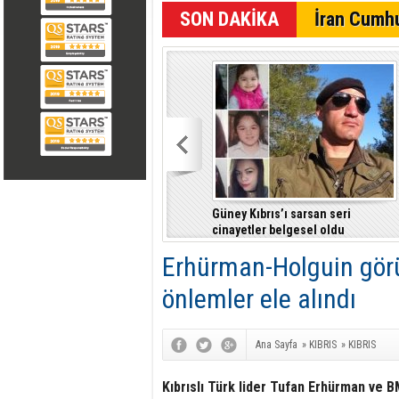
SON DAKİKA
İran Cumhu
Güney Kıbrıs’ı sarsan seri
cinayetler belgesel oldu
Erhürman-Holguin görü
önlemler ele alındı
Ana Sayfa
»
KIBRIS
»
KIBRIS
Kıbrıslı Türk lider Tufan Erhürman ve B