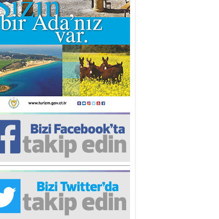
iz TUNCEL
öz göre göre…
ner ULUTAŞ
şallah St. Lois ile Hakkaido
ası gibi olmayız !...
i KİŞMİR
IRSAT VE KORKU
rgut ÇALICI
i Lakırdı da benden!
d. Doç. Ercan HOŞKARA
atırım Yapmazsan Var Olamazsın:
edefteki Kurum Kıb-Tek
na Sarro
şıma gelen skandal olayı