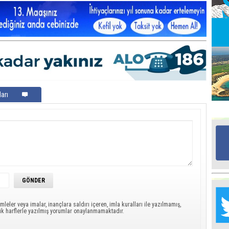
Ed
G
Ta
İn
Ad
arı
Al
F
Tu
İk
Yr
Y
H
mleler veya imalar, inançlara saldırı içeren, imla kuralları ile yazılmamış,
ük harflerle yazılmış yorumlar onaylanmamaktadır.
Ra
Ba