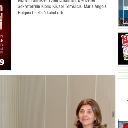
Kıbrıslı Türk lider Tufan Erhürman, BM Genel
Sekreteri’nin Kıbrıs Kişisel Temsilcisi María Angela
Holguín Cuellar'ı kabul etti.