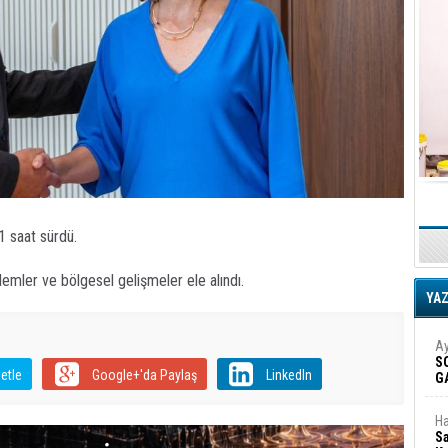
1 saat sürdü.
lemler ve bölgesel gelişmeler ele alındı.
YA
Ay
S
etle
Google+'da Paylaş
LinkedIn
G
D
Ha
Sa