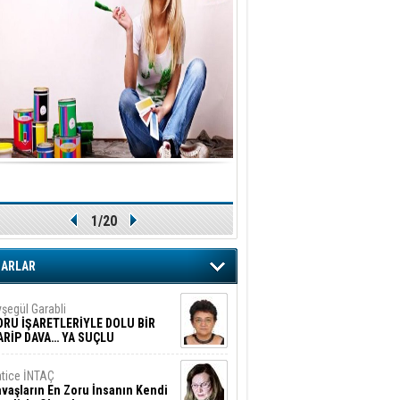
1/20
ZARLAR
şegül Garabli
ORU İŞARETLERİYLE DOLU BİR
ARİP DAVA… YA SUÇLU
EĞİLSE???
tice İNTAÇ
vaşların En Zoru İnsanın Kendi