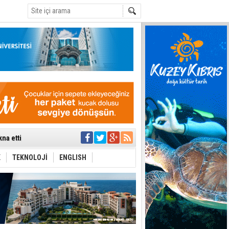
C
na etti
tü toplantıya
’de aday
K
TEKNOLOJİ
ENGLISH
yük ilerleme
ti etmiyor
t hesabı
uygulanmasını
ı