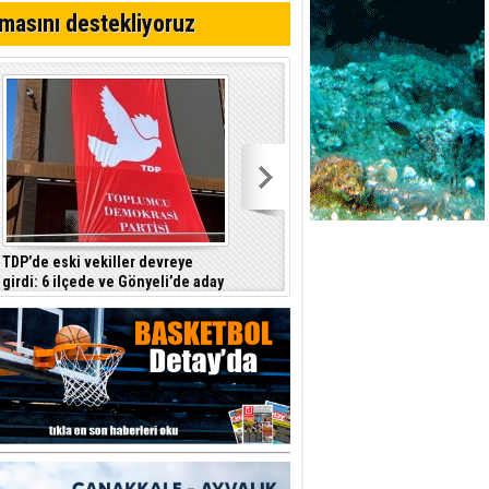
ttı
masını destekliyoruz
TDP’de eski vekiller devreye
Barçın: Hükümet hayat pahalılığını
girdi: 6 ilçede ve Gönyeli’de aday
tam yansıtmayı garanti etmiyor
çıkarılması gündemde