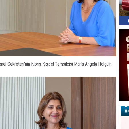
nel Sekreteri’nin Kıbrıs Kişisel Temsilcisi María Angela Holguín
ÖN