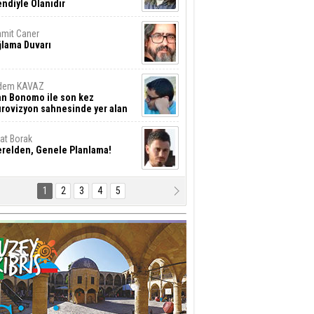
ndiyle Olanıdır
mit Caner
ğlama Duvarı
dem KAVAZ
an Bonomo ile son kez
rovizyon sahnesinde yer alan
rkiye 10 yıl aradan sonra
eniden yarışmaya dönecek mi?
rat Borak
erelden, Genele Planlama!
1
2
3
4
5
rkut YILMABAŞAR
yrak tartışmaları ve ihalesiz
ler!
if Alasya
015 SONRASI VE AKINCI.
tma Baysal
URLAR İÇİ’NDE KOLAYDIR ÖLMEK