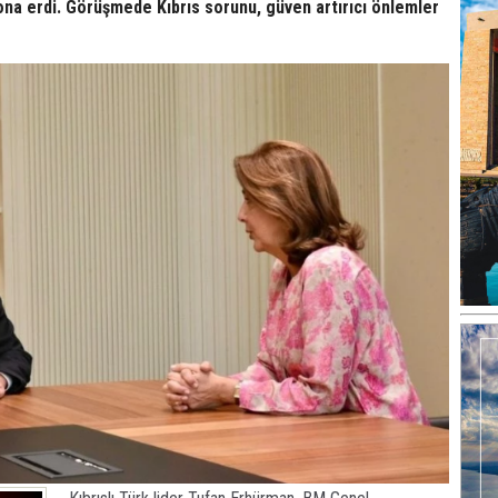
na erdi. Görüşmede Kıbrıs sorunu, güven artırıcı önlemler