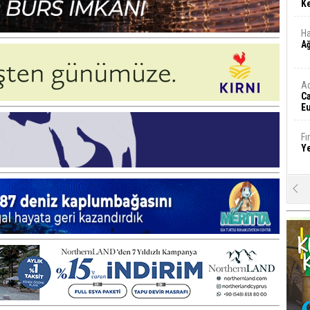
Ke
Ha
A
A
C
Eu
Tü
y
Fı
Y
E
Ba
iş
Ar
2
Fa
S