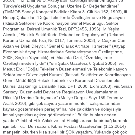
2010), ii. M. Emir ve D. Aksoy’dan “Özelleştirmenin Amaçları ve
Türkiye’deki Uygulama Sonuçları Üzerine Bir Değerlendirme”
(TMMOB Sanayi Kongresi Bildiriler Kitabı 3. Cilt No.162, 1993), iii.
Recep Çakal’dan “Doğal Tekellerde Özelleştirme ve Regulasyon”
(İktisadi Sektörler ve Koordinasyon Genel Müdürlüğü, Sektör
Programları Dairesi Umanlık Tezi, DPT:2455, 1996), iv. Yeşim
Akçollu, “Elektrik Sektöründe Rekabet ve Regulasyon” (Rekabet
Kurumu Uzmanlık Tezi, No 0117, Temmuz 2003), v. Coşkun Can
Aktan ve Dilek Dileyici, “Genel Olarak Alt Yapı Hizmetleri” (Altyapı
Ekonomisi: Altyap Hizmetlerinde Serbestleşme ve Özelleştirme,
2005, Seçkin Yayıncılık), vi. Mustafa Özel, “Özerkleştirme
Özelleştirmeden İyidir” (Yeni Şafak Gazetesi, 6 Şubat 2005), vii.
Mesut Erol, “Doğal Tekellerin Düzenlenmesi ve Telekominikasyon
Sektöründe Düzenleyici Kurum” (İktisadi Sektörler ve Koordinasyon
Genel Müdürlüğü Hukuki Tedbirler ve Kurumsal Düzenlemeler
Dairesi Başkanlığı Uzmanlık Tezi, DPT: 2680, Ekim 2003), viii. Sinan
Sarısoy “Düzenleyici Devlet ve Regulasyon Uygulamalarının
Rtkinliği Üzerine Tartışmalar” (Maliye Dergisi Sayı 159 Temmuz-
Aralık 2010), gibi çok sayıda yazarın muhtelif çalışmalarından
kaynak göstermeden paragraf halinde çaldıkları ve dolayısıyla
intihal yaptıkları açıkça görülmektedir.” Bütün bunları neden
yazdım? İntihal-Etik-Ahlak ve Laf Ebeliği arasında bir bağ kurmak
için tabii ki… Dün sabah, Kıbrıs Postası Gazetesi’nin (1.12.2014)
manşetini okurken kısa süreli bir ŞOK yaşadım. Yukarıda çok çok