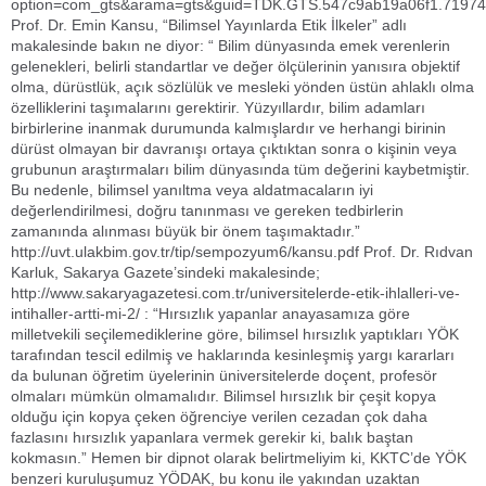
option=com_gts&arama=gts&guid=TDK.GTS.547c9ab19a06f1.7197
Prof. Dr. Emin Kansu, “Bilimsel Yayınlarda Etik İlkeler” adlı
makalesinde bakın ne diyor: “ Bilim dünyasında emek verenlerin
gelenekleri, belirli standartlar ve değer ölçülerinin yanısıra objektif
olma, dürüstlük, açık sözlülük ve mesleki yönden üstün ahlaklı olma
özelliklerini taşımalarını gerektirir. Yüzyıllardır, bilim adamları
birbirlerine inanmak durumunda kalmışlardır ve herhangi birinin
dürüst olmayan bir davranışı ortaya çıktıktan sonra o kişinin veya
grubunun araştırmaları bilim dünyasında tüm değerini kaybetmiştir.
Bu nedenle, bilimsel yanıltma veya aldatmacaların iyi
değerlendirilmesi, doğru tanınması ve gereken tedbirlerin
zamanında alınması büyük bir önem taşımaktadır.”
http://uvt.ulakbim.gov.tr/tip/sempozyum6/kansu.pdf Prof. Dr. Rıdvan
Karluk, Sakarya Gazete’sindeki makalesinde;
http://www.sakaryagazetesi.com.tr/universitelerde-etik-ihlalleri-ve-
intihaller-artti-mi-2/ : “Hırsızlık yapanlar anayasamıza göre
milletvekili seçilemediklerine göre, bilimsel hırsızlık yaptıkları YÖK
tarafından tescil edilmiş ve haklarında kesinleşmiş yargı kararları
da bulunan öğretim üyelerinin üniversitelerde doçent, profesör
olmaları mümkün olmamalıdır. Bilimsel hırsızlık bir çeşit kopya
olduğu için kopya çeken öğrenciye verilen cezadan çok daha
fazlasını hırsızlık yapanlara vermek gerekir ki, balık baştan
kokmasın.” Hemen bir dipnot olarak belirtmeliyim ki, KKTC’de YÖK
benzeri kuruluşumuz YÖDAK, bu konu ile yakından uzaktan