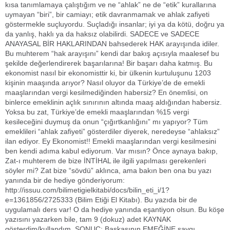
kısa tanımlamaya çalıştığım ve ne “ahlak” ne de “etik” kurallarına
uymayan “biri”, bir camiayı; etik davranmamak ve ahlak zafiyeti
göstermekle suçluyordu. Suçladığı insanlar; iyi ya da kötü, doğru ya
da yanlış, haklı ya da haksız olabilirdi. SADECE ve SADECE
ANAYASAL BİR HAKLARINDAN bahsederek HAK arayışında idiler.
Bu muhterem “hak arayışını” kendi dar bakış açısıyla maalesef bu
şekilde değerlendirerek başarılarına! Bir başarı daha katmış. Bu
ekonomist nasıl bir ekonomisttir ki, bir ülkenin kurtuluşunu 1203
kişinin maaşında arıyor? Nasıl oluyor da Türkiye’de de emekli
maaşlarından vergi kesilmediğinden habersiz? En önemlisi, on
binlerce emeklinin açlık sınırının altında maaş aldığından habersiz.
Yoksa bu zat, Türkiye’de emekli maaşlarından %15 vergi
kesileceğini duymuş da onun “çığırtkanlığını” mı yapıyor? Tüm
emeklileri “ahlak zafiyeti” gösterdiler diyerek, neredeyse “ahlaksız”
ilan ediyor. Ey Ekonomist!! Emekli maaşlarından vergi kesilmesini
ben kendi adıma kabul ediyorum. Var mısın? Önce aynaya bakıp,
Zat-ı muhterem de bize İNTİHAL ile ilgili yapılması gerekenleri
söyler mi? Zat bize “sövdü” aklınca, ama bakın ben ona bu yazı
yanında bir de hediye gönderiyorum:
http://issuu.com/bilimetigielkitabi/docs/bilin_eti_i/1?
e=1361856/2725333 (Bilim Etiği El Kitabı). Bu yazıda bir de
uygulamalı ders var! O da hediye yanında eşantiyon olsun. Bu köşe
yazısını yazarken bile, tam 9 (dokuz) adet KAYNAK
gösterdim/kullandım. SONUÇ: Başkasının EMEĞİNE saygı