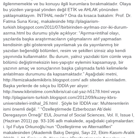
ilgilenmemekte ve bu konuyu ilgili kurumlara bırakmaktadır. Olaya
bu yüzden yargısal yönden değil ETİK ve AHLAK yönünden
yaklaşmaktayım. İNTİHAL nedir? Ona da kısaca bakalım: Prof. Dr.
Fatma Suna Kıraç, makalesinde http://plagiarism-
turkish.blogspot.com/2011/07/birbirinden-ayrlmas-zor-iki-durum-
asrma.html bu durumu şöyle açıklıyor: “Aşırma=intihal olayı,
yazılarda başka araştırmacıların çalışmalarını atıf yapmadan
kendisinin gibi göstererek yayınlamak ya da yayınlanmış bir
yazıdan beğendiği bölümleri, resim ve şekilleri izinsiz alıp kendi
yayınında kullanmaktır. Bu durum, yalnız yazıdaki tüm cümle veya
bölümü değiştirmeksizin kes-yapıştır eylemini kapsamayıp, bir
yazının amaç ve sonuçlarının başka çalışmada farklı kelimelerle
anlatılması durumunu da kapsamaktadır.” Aşağıdaki metni,
http://temizakademikibris.blogspot.com/ adlı siteden alıntıladım.
Başka yerlerde de sıkça bu İDDİA yer alıyor:
http://www.kibristime.com/kibris/cal-cal-yaz-h5178.html veya
http://plagiarism-turkish.blogspot.com/2012/09/kuzey-kbrs-
universiteleri-intihal_26.html . Şöyle bir İDDİA var: Muhteremlerin
ismi önemli değil. “ “Özelleştirmede Ezberbozan Ab’deki
Deregasyon Örneği” EUL Journal of Social Sciences, Vol. II, Issue I,
(Haziran 2011) pp. 93-106 adlı makalede, aşağıdaki çalışmalardan:
i. Işıl Fulya Orkunoğlu’nun “Özelleştirme ve Alternatifleri”
makalesinden (Akademik Bakış Dergisi, Sayı 22, Ekim-Kasım-Aralık