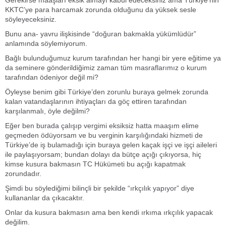
KKTC’ye para harcamak zorunda olduğunu da yüksek sesle
söyleyeceksiniz.
Bunu ana- yavru ilişkisinde “doğuran bakmakla yükümlüdür”
anlamında söylemiyorum.
Bağlı bulunduğumuz kurum tarafından her hangi bir yere eğitime ya
da seminere gönderildiğimiz zaman tüm masraflarımız o kurum
tarafından ödeniyor değil mi?
Öyleyse benim gibi Türkiye’den zorunlu buraya gelmek zorunda
kalan vatandaşlarının ihtiyaçları da göç ettiren tarafından
karşılanmalı, öyle değilmi?
Eğer ben burada çalışıp vergimi eksiksiz hatta maaşım elime
geçmeden ödüyorsam ve bu verginin karşılığındaki hizmeti de
Türkiye’de iş bulamadığı için buraya gelen kaçak işçi ve işçi aileleri
ile paylaşıyorsam; bundan dolayı da bütçe açığı çıkıyorsa, hiç
kimse kusura bakmasın TC Hükümeti bu açığı kapatmak
zorundadır.
Şimdi bu söylediğimi bilinçli bir şekilde “ırkçılık yapıyor” diye
kullananlar da çıkacaktır.
Onlar da kusura bakmasın ama ben kendi ırkıma ırkçılık yapacak
değilim.