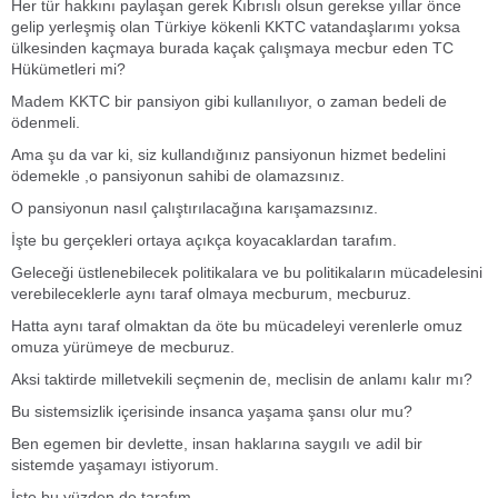
Her tür hakkını paylaşan gerek Kıbrıslı olsun gerekse yıllar önce
gelip yerleşmiş olan Türkiye kökenli KKTC vatandaşlarımı yoksa
ülkesinden kaçmaya burada kaçak çalışmaya mecbur eden TC
Hükümetleri mi?
Madem KKTC bir pansiyon gibi kullanılıyor, o zaman bedeli de
ödenmeli.
Ama şu da var ki, siz kullandığınız pansiyonun hizmet bedelini
ödemekle ,o pansiyonun sahibi de olamazsınız.
O pansiyonun nasıl çalıştırılacağına karışamazsınız.
İşte bu gerçekleri ortaya açıkça koyacaklardan tarafım.
Geleceği üstlenebilecek politikalara ve bu politikaların mücadelesini
verebileceklerle aynı taraf olmaya mecburum, mecburuz.
Hatta aynı taraf olmaktan da öte bu mücadeleyi verenlerle omuz
omuza yürümeye de mecburuz.
Aksi taktirde milletvekili seçmenin de, meclisin de anlamı kalır mı?
Bu sistemsizlik içerisinde insanca yaşama şansı olur mu?
Ben egemen bir devlette, insan haklarına saygılı ve adil bir
sistemde yaşamayı istiyorum.
İşte bu yüzden de tarafım…