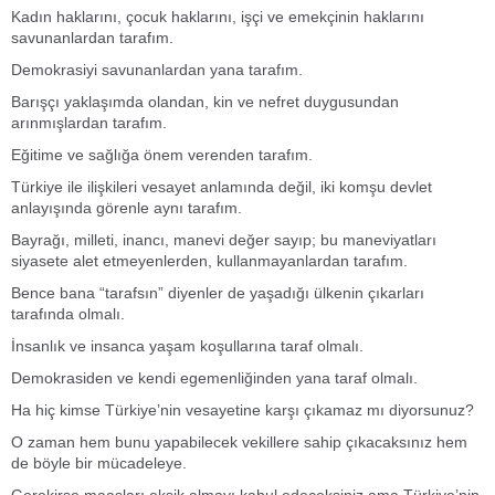
Kadın haklarını, çocuk haklarını, işçi ve emekçinin haklarını
savunanlardan tarafım.
Demokrasiyi savunanlardan yana tarafım.
Barışçı yaklaşımda olandan, kin ve nefret duygusundan
arınmışlardan tarafım.
Eğitime ve sağlığa önem verenden tarafım.
Türkiye ile ilişkileri vesayet anlamında değil, iki komşu devlet
anlayışında görenle aynı tarafım.
Bayrağı, milleti, inancı, manevi değer sayıp; bu maneviyatları
siyasete alet etmeyenlerden, kullanmayanlardan tarafım.
Bence bana “tarafsın” diyenler de yaşadığı ülkenin çıkarları
tarafında olmalı.
İnsanlık ve insanca yaşam koşullarına taraf olmalı.
Demokrasiden ve kendi egemenliğinden yana taraf olmalı.
Ha hiç kimse Türkiye’nin vesayetine karşı çıkamaz mı diyorsunuz?
O zaman hem bunu yapabilecek vekillere sahip çıkacaksınız hem
de böyle bir mücadeleye.
Gerekirse maaşları eksik almayı kabul edeceksiniz ama Türkiye’nin