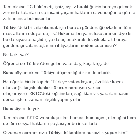
Tam aksine TC hükümeti, işsiz, aşsız bıraktığı için buraya gelmek
zorunda kalanların da insani yaşam haklarını savunduğumu görme
zahmetinde bulunsunlar.
Türkiye’deki bir aile okumak için buraya gönderdiği evladının tüm
masraflarını ödüyor da, TC Hükümetleri ya nüfusu artırsın diye ki
bu da siyasi amaçlıdır, ya da aç bırakarak dolaylı olarak buraya
gönderdiği vatandaşlarının ihtiyaçlarını neden ödemesin?
Ne farkı var?
Öğrenci de Türkiye’den gelen vatandaş, kaçak işçi de.
Bunu söylemek ne Türkiye düşmanlığıdır ne de ırkçılık.
Ha eğer ki biri kalkıp da “Türkiye vatandaşları, özellikle kaçak
olanlar (ki kaçak olanlar nüfusun nerdeyse yarısını
oluşturuyor) KKTC’deki eğitimden, sağlıktan v.s yararlanmasın
derse, işte o zaman ırkçılık yapmış olur.
Bunu diyen de yok.
Tam aksine KKTC vatandaşı olan herkes, hem aşını, ekmeğini hem
de tüm sosyal haklarını paylaşıyor bu insanlarla.
O zaman sorarım size Türkiye kökenlilere haksızlık yapan kim?