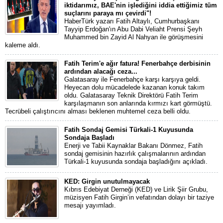
iktidarımız, BAE'nin işlediğini iddia ettiğimiz tüm
suçlarını paraya mı çevirdi"!
HaberTürk yazarı Fatih Altaylı, Cumhurbaşkanı
Tayyip Erdoğan'ın Abu Dabi Veliaht Prensi Şeyh
Muhammed bin Zayid Al Nahyan ile görüşmesini
kaleme aldı.
Fatih Terim'e ağır fatura! Fenerbahçe derbisinin
ardından alacağı ceza...
Galatasaray ile Fenerbahçe karşı karşıya geldi.
Heyecan dolu mücadelede kazanan konuk takım
oldu. Galatasaray Teknik Direktörü Fatih Terim
karşılaşmanın son anlarında kırmızı kart görmüştü.
Tecrübeli çalıştırıcını alması beklenen muhtemel ceza belli oldu.
Fatih Sondaj Gemisi Türkali-1 Kuyusunda
Sondaja Başladı
Enerji ve Tabii Kaynaklar Bakanı Dönmez, Fatih
sondaj gemisinin hazırlık çalışmalarının ardından
Türkali-1 kuyusunda sondaja başladığını açıkladı.
KED: Girgin unutulmayacak
Kıbrıs Edebiyat Derneği (KED) ve Lirik Şiir Grubu,
müzisyen Fatih Girgin’in vefatından dolayı bir taziye
mesajı yayımladı.