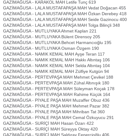
GAZİMAĞUSA - KARAKOL MAH Letife Tunç 619
GAZİMAĞUSA - LALA MUSTAFAPAŞA MAH Vedat Doğacan 455
GAZİMAĞUSA - LALA MUSTAFAPAŞA MAH Özkan Derebey 418
GAZİMAĞUSA - LALA MUSTAFAPAŞA MAH Seide Gazinocu 400
GAZİMAĞUSA - LALA MUSTAFAPAŞA MAH Tolga Bilinçli 348
GAZİMAĞUSA - MUTLUYAKA Ahmet Kaplan 221
GAZİMAĞUSA - MUTLUYAKA Bülent Dirensoy 205
GAZİMAĞUSA - MUTLUYAKA Behcet Harmancıoğlu 195
GAZİMAĞUSA - MUTLUYAKA Osman Özgem 190
GAZİMAĞUSA - NAMIK KEMAL MAH Ayşe Teran 117
GAZİMAĞUSA - NAMIK KEMAL MAH Hakkı Altıntaş 106
GAZİMAĞUSA - NAMIK KEMAL MAH Selda Altıntaş 104
GAZİMAĞUSA - NAMIK KEMAL MAH Zülfiye Kutgün 94
GAZİMAĞUSA - PERTEVPAŞA MAH Mehmet Çevikel 188
GAZİMAĞUSA - PERTEVPAŞA MAH Zühal Altınışık 180
GAZİMAĞUSA - PERTEVPAŞA MAH Süleyman Koçak 178
GAZİMAĞUSA - PERTEVPAŞA MAH Rahime Küçük 164
GAZİMAĞUSA - PİYALE PAŞA MAH Muzaffer Obuz 436
GAZİMAĞUSA - PİYALE PAŞA MAH Mehmet Pazar 382
GAZİMAĞUSA - PİYALE PAŞA MAH Mihriban Tat 360
GAZİMAĞUSA - PİYALE PAŞA MAH Cemal Özkuyucu 291
GAZİMAĞUSA - SURİÇİ MAH Hasan Özarı 422
GAZİMAĞUSA - SURİÇİ MAH Süreyya Oktay 420
GAZİMAĞUSA - SURİÇİ MAH Saldıray Fenercioğlu 406