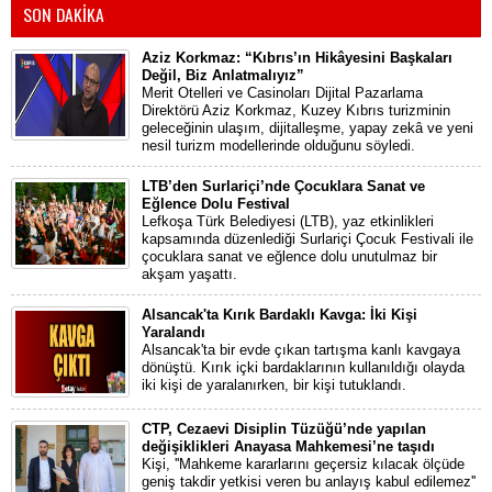
SON DAKİKA
Aziz Korkmaz: “Kıbrıs’ın Hikâyesini Başkaları
Değil, Biz Anlatmalıyız”
Merit Otelleri ve Casinoları Dijital Pazarlama
Direktörü Aziz Korkmaz, Kuzey Kıbrıs turizminin
geleceğinin ulaşım, dijitalleşme, yapay zekâ ve yeni
nesil turizm modellerinde olduğunu söyledi.
LTB’den Surlariçi’nde Çocuklara Sanat ve
Eğlence Dolu Festival
Lefkoşa Türk Belediyesi (LTB), yaz etkinlikleri
kapsamında düzenlediği Surlariçi Çocuk Festivali ile
çocuklara sanat ve eğlence dolu unutulmaz bir
akşam yaşattı.
Alsancak'ta Kırık Bardaklı Kavga: İki Kişi
Yaralandı
Alsancak'ta bir evde çıkan tartışma kanlı kavgaya
dönüştü. Kırık içki bardaklarının kullanıldığı olayda
iki kişi de yaralanırken, bir kişi tutuklandı.
CTP, Cezaevi Disiplin Tüzüğü’nde yapılan
değişiklikleri Anayasa Mahkemesi’ne taşıdı
Kişi, ''Mahkeme kararlarını geçersiz kılacak ölçüde
geniş takdir yetkisi veren bu anlayış kabul edilemez''