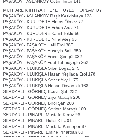
PAŞAKÖY - ASLANKÖY Çetin İlman 141
MUHTARLIK İHTİYAR HEYETİ ÜYESİ TOPLAM OY
PAŞAKÖY - ASLANKÖY Raşit Keskinkaya 128
PAŞAKÖY - KURUDERE Elmas Ölmez 77
PAŞAKÖY - KURUDERE Erhan Araz 71
PAŞAKÖY - KURUDERE Kamil Toklu 66
PAŞAKÖY - KURUDERE Nihal Ateş 65
PAŞAKÖY - PAŞAKÖY Halil Erol 387
PAŞAKÖY - PAŞAKÖY Hüseyin Ballı 350
PAŞAKÖY - PAŞAKÖY Ercan Şengül 332
PAŞAKÖY - PAŞAKÖY Fuat Tahhuşoğlu 262
PAŞAKÖY - ULUKIŞLA Sibel Boğaç 249
PAŞAKÖY - ULUKIŞLA Hasan Yeşilada Erol 178
PAŞAKÖY - ULUKIŞLA Seher Akyıl 175
PAŞAKÖY - ULUKIŞLA Hasan Dayanıklı 168
SERDARLI - GÖRNEÇ Ecevit Şah 232
SERDARLI - GÖRNEÇ Ziya Maraşlı 208
SERDARLI - GÖRNEÇ Birol Şah 203
SERDARLI - GÖRNEÇ Serkan Maraşlı 180
SERDARLI - PINARLI Mustafa Kırgız 96
SERDARLI - PINARLI Hulisi Kılıç 91
SERDARLI - PINARLI Mustafa Kanteper 87
SERDARLI - PINARLI Emine Pınardan 69