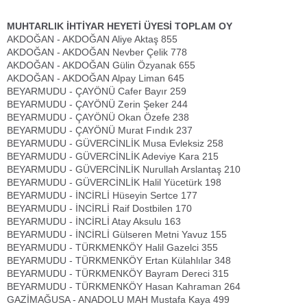
MUHTARLIK İHTİYAR HEYETİ ÜYESİ TOPLAM OY
AKDOĞAN - AKDOĞAN Aliye Aktaş 855
AKDOĞAN - AKDOĞAN Nevber Çelik 778
AKDOĞAN - AKDOĞAN Gülin Özyanak 655
AKDOĞAN - AKDOĞAN Alpay Liman 645
BEYARMUDU - ÇAYÖNÜ Cafer Bayır 259
BEYARMUDU - ÇAYÖNÜ Zerin Şeker 244
BEYARMUDU - ÇAYÖNÜ Okan Özefe 238
BEYARMUDU - ÇAYÖNÜ Murat Fındık 237
BEYARMUDU - GÜVERCİNLİK Musa Evleksiz 258
BEYARMUDU - GÜVERCİNLİK Adeviye Kara 215
BEYARMUDU - GÜVERCİNLİK Nurullah Arslantaş 210
BEYARMUDU - GÜVERCİNLİK Halil Yücetürk 198
BEYARMUDU - İNCİRLİ Hüseyin Sertce 177
BEYARMUDU - İNCİRLİ Raif Dostbilen 170
BEYARMUDU - İNCİRLİ Atay Aksulu 163
BEYARMUDU - İNCİRLİ Gülseren Metni Yavuz 155
BEYARMUDU - TÜRKMENKÖY Halil Gazelci 355
BEYARMUDU - TÜRKMENKÖY Ertan Külahlılar 348
BEYARMUDU - TÜRKMENKÖY Bayram Dereci 315
BEYARMUDU - TÜRKMENKÖY Hasan Kahraman 264
GAZİMAĞUSA - ANADOLU MAH Mustafa Kaya 499