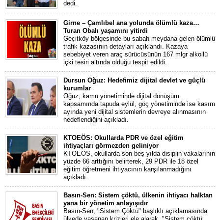
dedi.
Girne – Çamlıbel ana yolunda ölümlü kaza…
Turan Obalı yaşamını yitirdi
Geçitköy bölgesinde bu sabah meydana gelen ölümlü
trafik kazasının detayları açıklandı. Kazaya
sebebiyet veren araç sürücüsünün 167 mlgr alkollü
içki tesiri altında olduğu tespit edildi.
Dursun Oğuz: Hedefimiz dijital devlet ve güçlü
kurumlar
Oğuz, kamu yönetiminde dijital dönüşüm
kapsamında tapuda eylül, göç yönetiminde ise kasım
ayında yeni dijital sistemlerin devreye alınmasının
hedeflendiğini açıkladı.
KTOEÖS: Okullarda PDR ve özel eğitim
ihtiyaçları görmezden geliniyor
KTOEÖS, okullarda son beş yılda disiplin vakalarının
yüzde 66 arttığını belirterek, 29 PDR ile 18 özel
eğitim öğretmeni ihtiyacının karşılanmadığını
açıkladı.
Basın-Sen: Sistem çöktü, ülkenin ihtiyacı halktan
yana bir yönetim anlayışıdır
Basın-Sen, "Sistem Çöktü" başlıklı açıklamasında
ülkede yaşanan krizleri ele alarak, "Sistem çöktü,