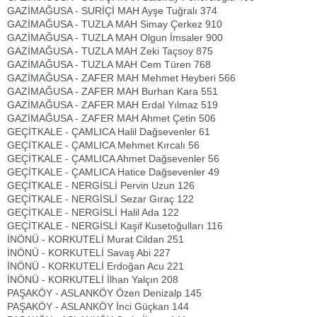
GAZİMAĞUSA - SURİÇİ MAH Ayşe Tuğralı 374
GAZİMAĞUSA - TUZLA MAH Simay Çerkez 910
GAZİMAĞUSA - TUZLA MAH Olgun İmsaler 900
GAZİMAĞUSA - TUZLA MAH Zeki Taçsoy 875
GAZİMAĞUSA - TUZLA MAH Cem Türen 768
GAZİMAĞUSA - ZAFER MAH Mehmet Heyberi 566
GAZİMAĞUSA - ZAFER MAH Burhan Kara 551
GAZİMAĞUSA - ZAFER MAH Erdal Yılmaz 519
GAZİMAĞUSA - ZAFER MAH Ahmet Çetin 506
GEÇİTKALE - ÇAMLICA Halil Dağsevenler 61
GEÇİTKALE - ÇAMLICA Mehmet Kırcalı 56
GEÇİTKALE - ÇAMLICA Ahmet Dağsevenler 56
GEÇİTKALE - ÇAMLICA Hatice Dağsevenler 49
GEÇİTKALE - NERGİSLİ Pervin Uzun 126
GEÇİTKALE - NERGİSLİ Sezar Gıraç 122
GEÇİTKALE - NERGİSLİ Halil Ada 122
GEÇİTKALE - NERGİSLİ Kaşif Kusetoğulları 116
İNÖNÜ - KORKUTELİ Murat Cildan 251
İNÖNÜ - KORKUTELİ Savaş Abi 227
İNÖNÜ - KORKUTELİ Erdoğan Acu 221
İNÖNÜ - KORKUTELİ İlhan Yalçın 208
PAŞAKÖY - ASLANKÖY Özen Denizalp 145
PAŞAKÖY - ASLANKÖY İnci Güçkan 144