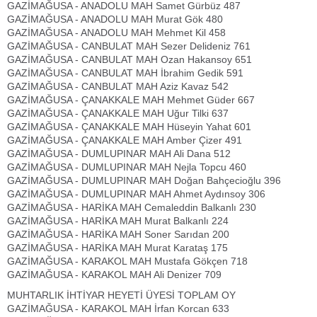
GAZİMAĞUSA - ANADOLU MAH Samet Gürbüz 487
GAZİMAĞUSA - ANADOLU MAH Murat Gök 480
GAZİMAĞUSA - ANADOLU MAH Mehmet Kil 458
GAZİMAĞUSA - CANBULAT MAH Sezer Delideniz 761
GAZİMAĞUSA - CANBULAT MAH Ozan Hakansoy 651
GAZİMAĞUSA - CANBULAT MAH İbrahim Gedik 591
GAZİMAĞUSA - CANBULAT MAH Aziz Kavaz 542
GAZİMAĞUSA - ÇANAKKALE MAH Mehmet Güder 667
GAZİMAĞUSA - ÇANAKKALE MAH Uğur Tilki 637
GAZİMAĞUSA - ÇANAKKALE MAH Hüseyin Yahat 601
GAZİMAĞUSA - ÇANAKKALE MAH Amber Çizer 491
GAZİMAĞUSA - DUMLUPINAR MAH Ali Dana 512
GAZİMAĞUSA - DUMLUPINAR MAH Nejla Topcu 460
GAZİMAĞUSA - DUMLUPINAR MAH Doğan Bahçecioğlu 396
GAZİMAĞUSA - DUMLUPINAR MAH Ahmet Aydınsoy 306
GAZİMAĞUSA - HARİKA MAH Cemaleddin Balkanlı 230
GAZİMAĞUSA - HARİKA MAH Murat Balkanlı 224
GAZİMAĞUSA - HARİKA MAH Soner Sarıdan 200
GAZİMAĞUSA - HARİKA MAH Murat Karataş 175
GAZİMAĞUSA - KARAKOL MAH Mustafa Gökçen 718
GAZİMAĞUSA - KARAKOL MAH Ali Denizer 709
MUHTARLIK İHTİYAR HEYETİ ÜYESİ TOPLAM OY
GAZİMAĞUSA - KARAKOL MAH İrfan Korcan 633