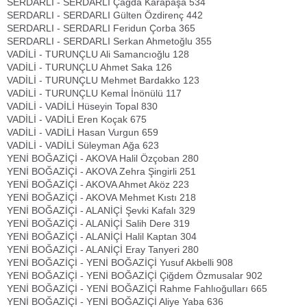
SERDARLI - SERDARLI Çağda Karapaşa 534
SERDARLI - SERDARLI Gülten Özdirenç 442
SERDARLI - SERDARLI Feridun Çorba 365
SERDARLI - SERDARLI Serkan Ahmetoğlu 355
VADİLİ - TURUNÇLU Ali Samancıoğlu 128
VADİLİ - TURUNÇLU Ahmet Saka 126
VADİLİ - TURUNÇLU Mehmet Bardakko 123
VADİLİ - TURUNÇLU Kemal İnönülü 117
VADİLİ - VADİLİ Hüseyin Topal 830
VADİLİ - VADİLİ Eren Koçak 675
VADİLİ - VADİLİ Hasan Vurgun 659
VADİLİ - VADİLİ Süleyman Ağa 623
YENİ BOĞAZİÇİ - AKOVA Halil Özçoban 280
YENİ BOĞAZİÇİ - AKOVA Zehra Şingirli 251
YENİ BOĞAZİÇİ - AKOVA Ahmet Aköz 223
YENİ BOĞAZİÇİ - AKOVA Mehmet Kıstı 218
YENİ BOĞAZİÇİ - ALANİÇİ Şevki Kafalı 329
YENİ BOĞAZİÇİ - ALANİÇİ Salih Dere 319
YENİ BOĞAZİÇİ - ALANİÇİ Halil Kaptan 304
YENİ BOĞAZİÇİ - ALANİÇİ Eray Tanyeri 280
YENİ BOĞAZİÇİ - YENİ BOĞAZİÇİ Yusuf Akbelli 908
YENİ BOĞAZİÇİ - YENİ BOĞAZİÇİ Çiğdem Özmusalar 902
YENİ BOĞAZİÇİ - YENİ BOĞAZİÇİ Rahme Fahlıoğulları 665
YENİ BOĞAZİÇİ - YENİ BOĞAZİÇİ Aliye Yaba 636