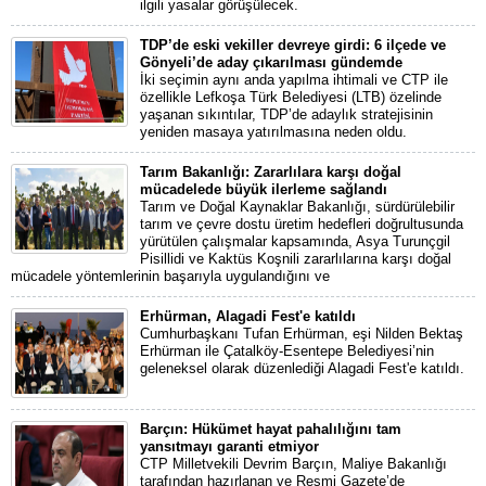
ilgili yasalar görüşülecek.
TDP’de eski vekiller devreye girdi: 6 ilçede ve
Gönyeli’de aday çıkarılması gündemde
İki seçimin aynı anda yapılma ihtimali ve CTP ile
özellikle Lefkoşa Türk Belediyesi (LTB) özelinde
yaşanan sıkıntılar, TDP’de adaylık stratejisinin
yeniden masaya yatırılmasına neden oldu.
Tarım Bakanlığı: Zararlılara karşı doğal
mücadelede büyük ilerleme sağlandı
Tarım ve Doğal Kaynaklar Bakanlığı, sürdürülebilir
tarım ve çevre dostu üretim hedefleri doğrultusunda
yürütülen çalışmalar kapsamında, Asya Turunçgil
Pisillidi ve Kaktüs Koşnili zararlılarına karşı doğal
mücadele yöntemlerinin başarıyla uygulandığını ve
Erhürman, Alagadi Fest'e katıldı
Cumhurbaşkanı Tufan Erhürman, eşi Nilden Bektaş
Erhürman ile Çatalköy-Esentepe Belediyesi’nin
geleneksel olarak düzenlediği Alagadi Fest'e katıldı.
Barçın: Hükümet hayat pahalılığını tam
yansıtmayı garanti etmiyor
CTP Milletvekili Devrim Barçın, Maliye Bakanlığı
tarafından hazırlanan ve Resmi Gazete’de