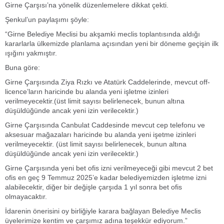
Girne Çarşısı’na yönelik düzenlemelere dikkat çekti.
Şenkul’un paylaşımı şöyle:
“Girne Belediye Meclisi bu akşamki meclis toplantısında aldığı
kararlarla ülkemizde planlama açısından yeni bir döneme geçişin ilk
ışığını yakmıştır.
Buna göre:
Girne Çarşısında Ziya Rızkı ve Atatürk Caddelerinde, mevcut off-
licence’ların haricinde bu alanda yeni işletme izinleri
verilmeyecektir.(üst limit sayısı belirlenecek, bunun altına
düşüldüğünde ancak yeni izin verilecektir.)
Girne Çarşısında Canbulat Caddesinde mevcut cep telefonu ve
aksesuar mağazaları haricinde bu alanda yeni işetme izinleri
verilmeyecektir. (üst limit sayısı belirlenecek, bunun altına
düşüldüğünde ancak yeni izin verilecektir.)
Girne Çarşısında yeni bet ofis izni verilmeyeceği gibi mevcut 2 bet
ofis en geç 9 Temmuz 2025’e kadar belediyemizden işletme izni
alabilecektir, diğer bir değişle çarşıda 1 yıl sonra bet ofis
olmayacaktır.
İdarenin önerisini oy birliğiyle karara bağlayan Belediye Meclis
üyelerimize kentim ve çarşımız adına teşekkür ediyorum.”