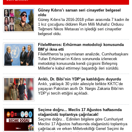
Güney Kıbrıs’ı sarsan seri cinayetler belgesel
oldu
Güney Kıbrıs’ta 2016-2018 yılları arasında 7 kadın ile
1 kız çocuğunu öldüren Rum Milli Muhafız Ordusu
Teğmeni Nikos Metaxas’ın işlediği seri cinayetler
belgesel oldu.
Fileleftheros: Erhürman metodoloji konusunda
BM’yi ikna etti
Fileleftheros’ta yayımlanan analizde, Cumhurbaşkanı
Tufan Erhürman’ın Kıbrıs sorununda izlenecek
metodoloji konusunda kendi çizgisini Birleşmiş
Milletler’e kabul ettirmeyi başardığı ileri sürüldü.
Arıklı, Dr. Bibi’nin YDP’ye katıldığını duyurdu
Arıklı, yaklaşık 30 yıldır ailesiyle birlikte KKTC’de
yaşayan Pakistan asıllı Dr. Nargis Zakaria Bibi’nin
YDP’yi tercih ettiğini açıkladı.
Seçime doğru... Meclis 17 Ağustos haftasında
olağanüstü toplantıya çağrılacak!
Seçime doğru... Edinilen bilgilere göre Cumhuriyet
Meclisi 17 Ağustos haftasında olağanüstü toplantıya
çağrılacak ve erken Milletvekilliği Genel Seçimi ile