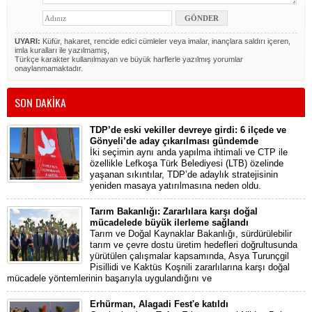
UYARI:
Küfür, hakaret, rencide edici cümleler veya imalar, inançlara saldırı içeren,
imla kuralları ile yazılmamış,
Türkçe karakter kullanılmayan ve büyük harflerle yazılmış yorumlar
onaylanmamaktadır.
SON DAKİKA
TDP’de eski vekiller devreye girdi: 6 ilçede ve
Gönyeli’de aday çıkarılması gündemde
İki seçimin aynı anda yapılma ihtimali ve CTP ile
özellikle Lefkoşa Türk Belediyesi (LTB) özelinde
yaşanan sıkıntılar, TDP’de adaylık stratejisinin
yeniden masaya yatırılmasına neden oldu.
Tarım Bakanlığı: Zararlılara karşı doğal
mücadelede büyük ilerleme sağlandı
Tarım ve Doğal Kaynaklar Bakanlığı, sürdürülebilir
tarım ve çevre dostu üretim hedefleri doğrultusunda
yürütülen çalışmalar kapsamında, Asya Turunçgil
Pisillidi ve Kaktüs Koşnili zararlılarına karşı doğal
mücadele yöntemlerinin başarıyla uygulandığını ve
Erhürman, Alagadi Fest'e katıldı