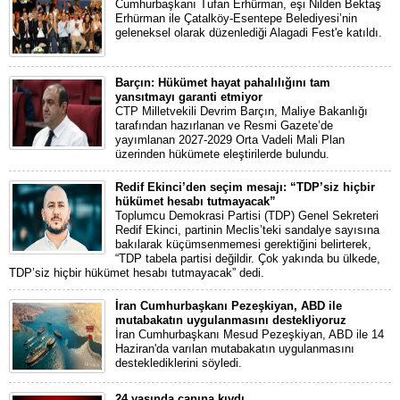
Cumhurbaşkanı Tufan Erhürman, eşi Nilden Bektaş
Erhürman ile Çatalköy-Esentepe Belediyesi’nin
geleneksel olarak düzenlediği Alagadi Fest'e katıldı.
Barçın: Hükümet hayat pahalılığını tam
yansıtmayı garanti etmiyor
CTP Milletvekili Devrim Barçın, Maliye Bakanlığı
tarafından hazırlanan ve Resmi Gazete’de
yayımlanan 2027-2029 Orta Vadeli Mali Plan
üzerinden hükümete eleştirilerde bulundu.
Redif Ekinci’den seçim mesajı: “TDP’siz hiçbir
hükümet hesabı tutmayacak”
Toplumcu Demokrasi Partisi (TDP) Genel Sekreteri
Redif Ekinci, partinin Meclis’teki sandalye sayısına
bakılarak küçümsenmemesi gerektiğini belirterek,
“TDP tabela partisi değildir. Çok yakında bu ülkede,
TDP’siz hiçbir hükümet hesabı tutmayacak” dedi.
İran Cumhurbaşkanı Pezeşkiyan, ABD ile
mutabakatın uygulanmasını destekliyoruz
İran Cumhurbaşkanı Mesud Pezeşkiyan, ABD ile 14
Haziran'da varılan mutabakatın uygulanmasını
desteklediklerini söyledi.
24 yaşında canına kıydı