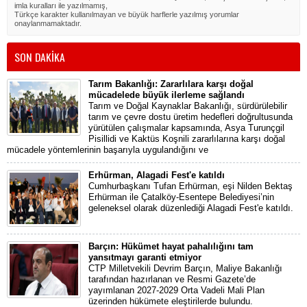
imla kuralları ile yazılmamış,
Türkçe karakter kullanılmayan ve büyük harflerle yazılmış yorumlar
onaylanmamaktadır.
SON DAKİKA
Tarım Bakanlığı: Zararlılara karşı doğal
mücadelede büyük ilerleme sağlandı
Tarım ve Doğal Kaynaklar Bakanlığı, sürdürülebilir
tarım ve çevre dostu üretim hedefleri doğrultusunda
yürütülen çalışmalar kapsamında, Asya Turunçgil
Pisillidi ve Kaktüs Koşnili zararlılarına karşı doğal
mücadele yöntemlerinin başarıyla uygulandığını ve
Erhürman, Alagadi Fest'e katıldı
Cumhurbaşkanı Tufan Erhürman, eşi Nilden Bektaş
Erhürman ile Çatalköy-Esentepe Belediyesi’nin
geleneksel olarak düzenlediği Alagadi Fest'e katıldı.
Barçın: Hükümet hayat pahalılığını tam
yansıtmayı garanti etmiyor
CTP Milletvekili Devrim Barçın, Maliye Bakanlığı
tarafından hazırlanan ve Resmi Gazete’de
yayımlanan 2027-2029 Orta Vadeli Mali Plan
üzerinden hükümete eleştirilerde bulundu.