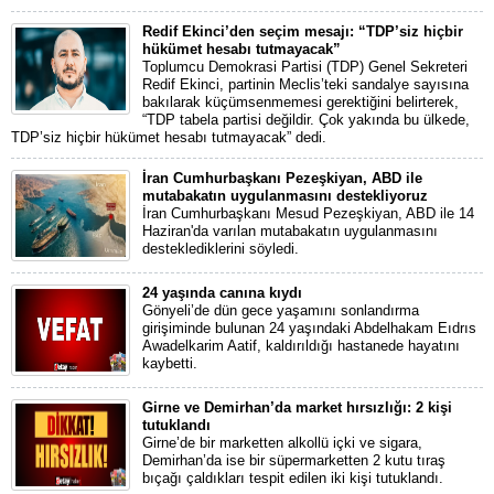
Redif Ekinci’den seçim mesajı: “TDP’siz hiçbir
hükümet hesabı tutmayacak”
Toplumcu Demokrasi Partisi (TDP) Genel Sekreteri
Redif Ekinci, partinin Meclis’teki sandalye sayısına
bakılarak küçümsenmemesi gerektiğini belirterek,
“TDP tabela partisi değildir. Çok yakında bu ülkede,
TDP’siz hiçbir hükümet hesabı tutmayacak” dedi.
İran Cumhurbaşkanı Pezeşkiyan, ABD ile
mutabakatın uygulanmasını destekliyoruz
İran Cumhurbaşkanı Mesud Pezeşkiyan, ABD ile 14
Haziran'da varılan mutabakatın uygulanmasını
desteklediklerini söyledi.
24 yaşında canına kıydı
Gönyeli’de dün gece yaşamını sonlandırma
girişiminde bulunan 24 yaşındaki Abdelhakam Eıdrıs
Awadelkarim Aatif, kaldırıldığı hastanede hayatını
kaybetti.
Girne ve Demirhan’da market hırsızlığı: 2 kişi
tutuklandı
Girne’de bir marketten alkollü içki ve sigara,
Demirhan’da ise bir süpermarketten 2 kutu tıraş
bıçağı çaldıkları tespit edilen iki kişi tutuklandı.