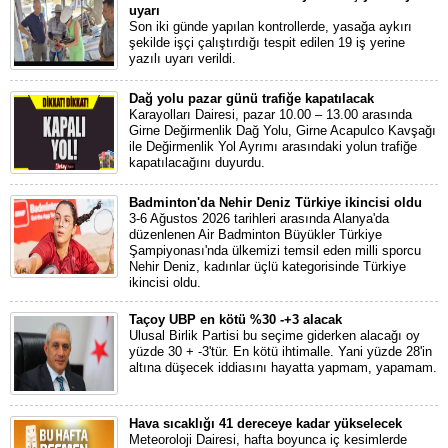
uyarı
Son iki günde yapılan kontrollerde, yasağa aykırı
şekilde işçi çalıştırdığı tespit edilen 19 iş yerine
yazılı uyarı verildi.
Dağ yolu pazar günü trafiğe kapatılacak
Karayolları Dairesi, pazar 10.00 – 13.00 arasında
Girne Değirmenlik Dağ Yolu, Girne Acapulco Kavşağı
ile Değirmenlik Yol Ayrımı arasındaki yolun trafiğe
kapatılacağını duyurdu.
Badminton'da Nehir Deniz Türkiye ikincisi oldu
3-6 Ağustos 2026 tarihleri arasında Alanya'da
düzenlenen Air Badminton Büyükler Türkiye
Şampiyonası'nda ülkemizi temsil eden milli sporcu
Nehir Deniz, kadınlar üçlü kategorisinde Türkiye
ikincisi oldu.
Taçoy UBP en kötü %30 -+3 alacak
Ulusal Birlik Partisi bu seçime giderken alacağı oy
yüzde 30 + -3'tür. En kötü ihtimalle. Yani yüzde 28'in
altına düşecek iddiasını hayatta yapmam, yapamam.
Hava sıcaklığı 41 dereceye kadar yükselecek
Meteoroloji Dairesi, hafta boyunca iç kesimlerde