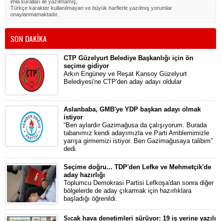
imla kuralları ile yazılmamış,
Türkçe karakter kullanılmayan ve büyük harflerle yazılmış yorumlar
onaylanmamaktadır.
SON DAKİKA
CTP Güzelyurt Belediye Başkanlığı için ön
seçime gidiyor
Arkın Engüney ve Reşat Kansoy Güzelyurt
Belediyesi'ne CTP'den aday adayı oldular
Aslanbaba, GMB'ye YDP başkan adayı olmak
istiyor
“Ben aylardır Gazimağusa da çalışıyorum. Burada
tabanımız kendi adayımızla ve Parti Amblemimizle
yarışa girmemizi istiyor. Ben Gazimağusaya talibim”
dedi.
Seçime doğru... TDP'den Lefke ve Mehmetçik'de
aday hazırlığı
Toplumcu Demokrasi Partisi Lefkoşa'dan sonra diğer
bölgelerde de aday çıkarmak için hazırlıklara
başladığı öğrenildi.
Sıcak hava denetimleri sürüyor: 19 iş yerine yazılı