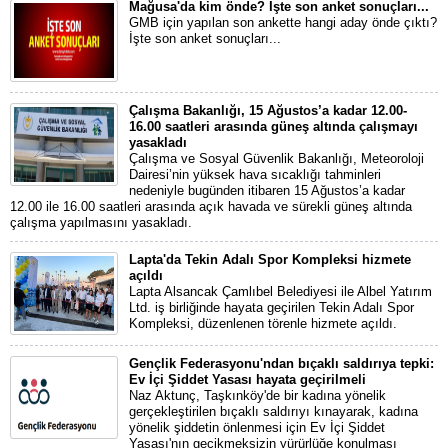
Mağusa'da kim önde? İşte son anket sonuçları...
GMB için yapılan son ankette hangi aday önde çıktı?
İşte son anket sonuçları...
Çalışma Bakanlığı, 15 Ağustos’a kadar 12.00-
16.00 saatleri arasında güneş altında çalışmayı
yasakladı
Çalışma ve Sosyal Güvenlik Bakanlığı, Meteoroloji
Dairesi’nin yüksek hava sıcaklığı tahminleri
nedeniyle bugünden itibaren 15 Ağustos’a kadar
12.00 ile 16.00 saatleri arasında açık havada ve sürekli güneş altında
çalışma yapılmasını yasakladı.
Lapta'da Tekin Adalı Spor Kompleksi hizmete
açıldı
Lapta Alsancak Çamlıbel Belediyesi ile Albel Yatırım
Ltd. iş birliğinde hayata geçirilen Tekin Adalı Spor
Kompleksi, düzenlenen törenle hizmete açıldı.
Gençlik Federasyonu'ndan bıçaklı saldırıya tepki:
Ev İçi Şiddet Yasası hayata geçirilmeli
Naz Aktunç, Taşkınköy'de bir kadına yönelik
gerçekleştirilen bıçaklı saldırıyı kınayarak, kadına
yönelik şiddetin önlenmesi için Ev İçi Şiddet
Yasası'nın gecikmeksizin yürürlüğe konulması