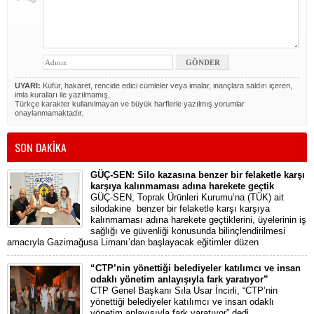
UYARI:
Küfür, hakaret, rencide edici cümleler veya imalar, inançlara saldırı içeren,
imla kuralları ile yazılmamış,
Türkçe karakter kullanılmayan ve büyük harflerle yazılmış yorumlar
onaylanmamaktadır.
SON DAKİKA
GÜÇ-SEN: Silo kazasına benzer bir felaketle karşı
karşıya kalınmaması adına harekete geçtik
GÜÇ-SEN, Toprak Ürünleri Kurumu’na (TÜK) ait
silodakine benzer bir felaketle karşı karşıya
kalınmaması adına harekete geçtiklerini, üyelerinin iş
sağlığı ve güvenliği konusunda bilinçlendirilmesi
amacıyla Gazimağusa Limanı’dan başlayacak eğitimler düzen
“CTP’nin yönettiği belediyeler katılımcı ve insan
odaklı yönetim anlayışıyla fark yaratıyor”
CTP Genel Başkanı Sıla Usar İncirli, “CTP’nin
yönettiği belediyeler katılımcı ve insan odaklı
yönetim anlayışıyla fark yaratıyor” dedi.