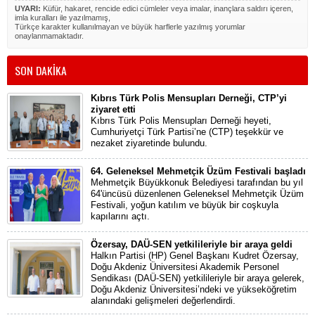
UYARI:
Küfür, hakaret, rencide edici cümleler veya imalar, inançlara saldırı içeren,
imla kuralları ile yazılmamış,
Türkçe karakter kullanılmayan ve büyük harflerle yazılmış yorumlar
onaylanmamaktadır.
SON DAKİKA
Kıbrıs Türk Polis Mensupları Derneği, CTP’yi
ziyaret etti
Kıbrıs Türk Polis Mensupları Derneği heyeti,
Cumhuriyetçi Türk Partisi’ne (CTP) teşekkür ve
nezaket ziyaretinde bulundu.
64. Geleneksel Mehmetçik Üzüm Festivali başladı
Mehmetçik Büyükkonuk Belediyesi tarafından bu yıl
64'üncüsü düzenlenen Geleneksel Mehmetçik Üzüm
Festivali, yoğun katılım ve büyük bir coşkuyla
kapılarını açtı.
Özersay, DAÜ-SEN yetkilileriyle bir araya geldi
Halkın Partisi (HP) Genel Başkanı Kudret Özersay,
Doğu Akdeniz Üniversitesi Akademik Personel
Sendikası (DAÜ-SEN) yetkilileriyle bir araya gelerek,
Doğu Akdeniz Üniversitesi’ndeki ve yükseköğretim
alanındaki gelişmeleri değerlendirdi.