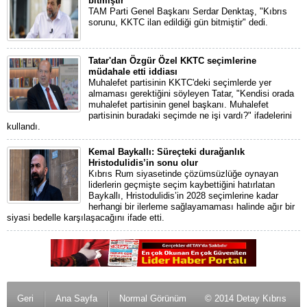
bitmiştir"
TAM Parti Genel Başkanı Serdar Denktaş, "Kıbrıs
sorunu, KKTC ilan edildiği gün bitmiştir" dedi.
Tatar'dan Özgür Özel KKTC seçimlerine
müdahale etti iddiası
Muhalefet partisinin KKTC'deki seçimlerde yer
almaması gerektiğini söyleyen Tatar, "Kendisi orada
muhalefet partisinin genel başkanı. Muhalefet
partisinin buradaki seçimde ne işi vardı?" ifadelerini
kullandı.
Kemal Baykallı: Süreçteki durağanlık
Hristodulidis’in sonu olur
Kıbrıs Rum siyasetinde çözümsüzlüğe oynayan
liderlerin geçmişte seçim kaybettiğini hatırlatan
Baykallı, Hristodulidis’in 2028 seçimlerine kadar
herhangi bir ilerleme sağlayamaması halinde ağır bir
siyasi bedelle karşılaşacağını ifade etti.
Geri
Ana Sayfa
Normal Görünüm
© 2014 Detay Kıbrıs