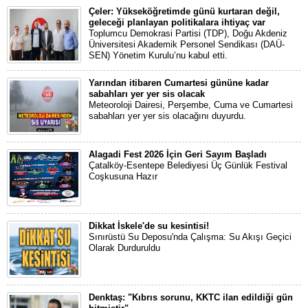
Çeler: Yükseköğretimde günü kurtaran değil,
geleceği planlayan politikalara ihtiyaç var
Toplumcu Demokrasi Partisi (TDP), Doğu Akdeniz
Üniversitesi Akademik Personel Sendikası (DAÜ-
SEN) Yönetim Kurulu’nu kabul etti.
Yarından itibaren Cumartesi gününe kadar
sabahları yer yer sis olacak
Meteoroloji Dairesi, Perşembe, Cuma ve Cumartesi
sabahları yer yer sis olacağını duyurdu.
Alagadi Fest 2026 İçin Geri Sayım Başladı
Çatalköy-Esentepe Belediyesi Üç Günlük Festival
Coşkusuna Hazır
Dikkat İskele'de su kesintisi!
Sınırüstü Su Deposu'nda Çalışma: Su Akışı Geçici
Olarak Durduruldu
Denktaş: "Kıbrıs sorunu, KKTC ilan edildiği gün