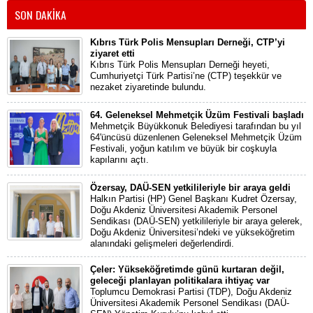
SON DAKİKA
Kıbrıs Türk Polis Mensupları Derneği, CTP’yi
ziyaret etti
Kıbrıs Türk Polis Mensupları Derneği heyeti,
Cumhuriyetçi Türk Partisi’ne (CTP) teşekkür ve
nezaket ziyaretinde bulundu.
64. Geleneksel Mehmetçik Üzüm Festivali başladı
Mehmetçik Büyükkonuk Belediyesi tarafından bu yıl
64'üncüsü düzenlenen Geleneksel Mehmetçik Üzüm
Festivali, yoğun katılım ve büyük bir coşkuyla
kapılarını açtı.
Özersay, DAÜ-SEN yetkilileriyle bir araya geldi
Halkın Partisi (HP) Genel Başkanı Kudret Özersay,
Doğu Akdeniz Üniversitesi Akademik Personel
Sendikası (DAÜ-SEN) yetkilileriyle bir araya gelerek,
Doğu Akdeniz Üniversitesi’ndeki ve yükseköğretim
alanındaki gelişmeleri değerlendirdi.
Çeler: Yükseköğretimde günü kurtaran değil,
geleceği planlayan politikalara ihtiyaç var
Toplumcu Demokrasi Partisi (TDP), Doğu Akdeniz
Üniversitesi Akademik Personel Sendikası (DAÜ-