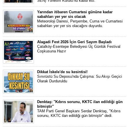
SEN) Yönetim Kurulu’nu kabul etti.
Yarından itibaren Cumartesi gününe kadar
sabahları yer yer sis olacak
Meteoroloji Dairesi, Perşembe, Cuma ve Cumartesi
sabahları yer yer sis olacağını duyurdu.
Alagadi Fest 2026 İçin Geri Sayım Başladı
Çatalköy-Esentepe Belediyesi Üç Günlük Festival
Coşkusuna Hazır
Dikkat İskele'de su kesintisi!
Sınırüstü Su Deposu'nda Çalışma: Su Akışı Geçici
Olarak Durduruldu
Denktaş: "Kıbrıs sorunu, KKTC ilan edildiği gün
bitmiştir"
TAM Parti Genel Başkanı Serdar Denktaş, "Kıbrıs
sorunu, KKTC ilan edildiği gün bitmiştir" dedi.